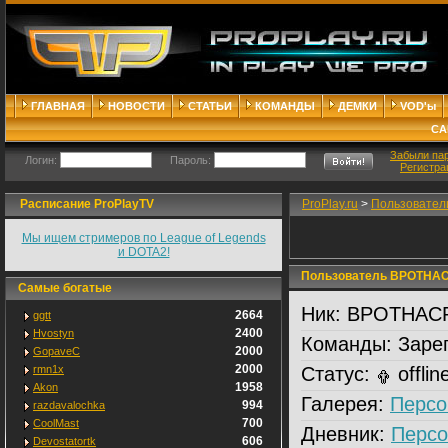
ГЛАВНАЯ
НОВОСТИ
СТАТЬИ
КОМАНДЫ
ДЕМКИ
VOD'ы
СА
Забыли па
Логин:
Пароль:
Регистра
Расписание ProPlayTV
ProPlay.ru
>
Пользовател
Мы ищем стримеров по League of Legends
и DOTA2!
Пользователь ВРОТНАСР
Самые богатые
Ник:
ВРОТНАСРУ
2664
ggtt
2400
Hvostyn
Команды:
Зарег
2000
GopaveC
2000
rmn1x
Статус:
offlin
1958
Akon
Галерея:
Персо
994
razdavalochka
700
CoolMast
Дневник:
Персо
606
Devostatortk