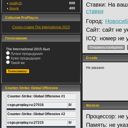
600
modify2h
Ставки:
На ваш
400
Boevik
ставки
События ProPlay.ru
Город:
Новосиб
Сезон ставок The International 2015
Сайт:
сайт не у
ICQ:
номер не 
Голосование
The Internaitonal 2015 был
Лучше предыдуших
О себе
Хуже предыдущих
Такой же
Не указано
Counter-Strike: Global Offensive
Counter-Strike: Global Offensive #1
csgo.proplay.ru:27016
0/
Железо
Counter-Strike: Global Offensive #2
Процессор:
не 
csgo.proplay.ru:27215
0/
Память:
не ука