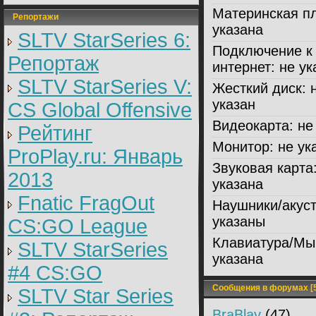
Материнская пл
Репортажи
указана
SLTV StarSeries 6:
Подключение к
Репортаж
интернет:
не ук
SLTV StarSeries V:
Жесткий диск:
н
указан
CS Global Offensive
Видеокарта:
не 
Рейтинг
Монитор:
не ук
ProPlay.ru: Январь
Звуковая карта
2013
указана
Fnatic FragOut
Наушники/акуст
указаны
CS:GO League
Клавиатура/Мы
SLTV StarSeries
указана
#4 CS:GO
Сообщения в форумах [5
SLTV Star Series
BraBlay
(47)