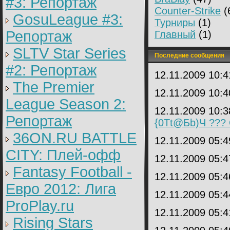
#3: Репортаж
Counter-Strike
(
GosuLeague #3:
Турниры
(1)
Репортаж
Главный
(1)
SLTV Star Series
Последние сообщения
#2: Репортаж
12.11.2009 10:
The Premier
12.11.2009 10:
League Season 2:
12.11.2009 10:
Репортаж
{0Tt@Бb)Ч ???
36ON.RU BATTLE
12.11.2009 05:
CITY: Плей-офф
12.11.2009 05:
Fantasy Football -
12.11.2009 05:
Евро 2012: Лига
12.11.2009 05:
ProPlay.ru
12.11.2009 05:
Rising Stars