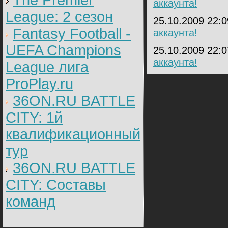
The Premier
аккаунта!
League: 2 cезон
25.10.2009 22:
Fantasy Football -
аккаунта!
UEFA Champions
25.10.2009 22:
аккаунта!
League лига
ProPlay.ru
36ON.RU BATTLE
CITY: 1й
квалификационный
тур
36ON.RU BATTLE
CITY: Составы
команд