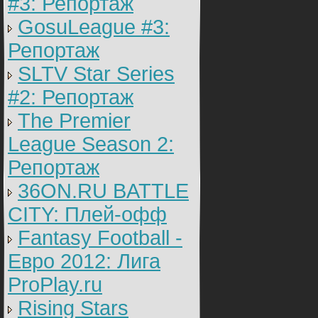
#3: Репортаж
GosuLeague #3:
Репортаж
SLTV Star Series
#2: Репортаж
The Premier
League Season 2:
Репортаж
36ON.RU BATTLE
CITY: Плей-офф
Fantasy Football -
Евро 2012: Лига
ProPlay.ru
Rising Stars