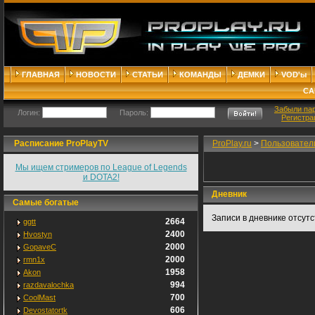
ГЛАВНАЯ
НОВОСТИ
СТАТЬИ
КОМАНДЫ
ДЕМКИ
VOD'ы
СА
Забыли па
Логин:
Пароль:
Регистра
Расписание ProPlayTV
ProPlay.ru
>
Пользовател
Мы ищем стримеров по League of Legends
и DOTA2!
Дневник
Самые богатые
Записи в дневнике отсут
2664
ggtt
2400
Hvostyn
2000
GopaveC
2000
rmn1x
1958
Akon
994
razdavalochka
700
CoolMast
606
Devostatortk