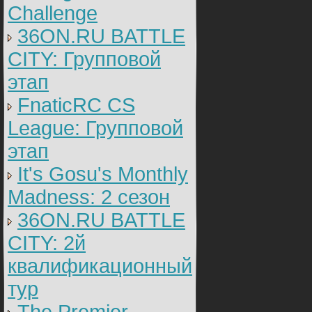
Challenge
36ON.RU BATTLE
CITY: Групповой
этап
FnaticRC CS
League: Групповой
этап
It's Gosu's Monthly
Madness: 2 сезон
36ON.RU BATTLE
CITY: 2й
квалификационный
тур