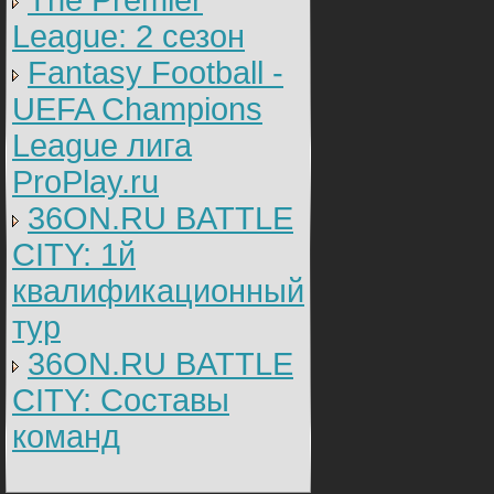
The Premier
League: 2 cезон
Fantasy Football -
UEFA Champions
League лига
ProPlay.ru
36ON.RU BATTLE
CITY: 1й
квалификационный
тур
36ON.RU BATTLE
CITY: Составы
команд