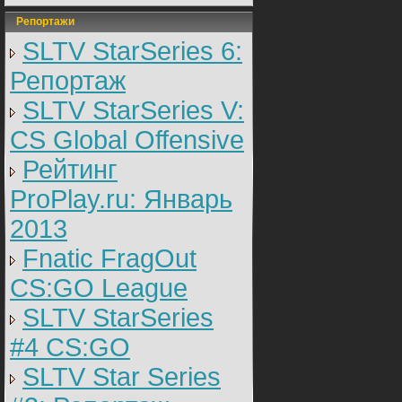
Репортажи
SLTV StarSeries 6:
Репортаж
SLTV StarSeries V:
CS Global Offensive
Рейтинг
ProPlay.ru: Январь
2013
Fnatic FragOut
CS:GO League
SLTV StarSeries
#4 CS:GO
SLTV Star Series