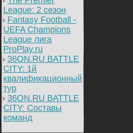
The Premier
League: 2 cезон
Fantasy Football -
UEFA Champions
League лига
ProPlay.ru
36ON.RU BATTLE
CITY: 1й
квалификационный
тур
36ON.RU BATTLE
CITY: Составы
команд