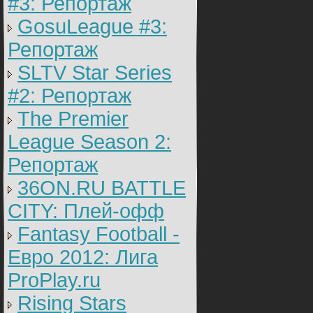
#3: Репортаж
GosuLeague #3:
Репортаж
SLTV Star Series
#2: Репортаж
The Premier
League Season 2:
Репортаж
36ON.RU BATTLE
CITY: Плей-офф
Fantasy Football -
Евро 2012: Лига
ProPlay.ru
Rising Stars