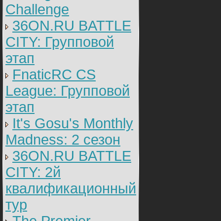
Challenge
36ON.RU BATTLE
CITY: Групповой
этап
FnaticRC CS
League: Групповой
этап
It's Gosu's Monthly
Madness: 2 сезон
36ON.RU BATTLE
CITY: 2й
квалификационный
тур