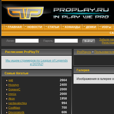
ГЛАВНАЯ
НОВОСТИ
СТАТЬИ
КОМАНДЫ
ДЕМКИ
VOD'ы
СА
Забыли па
Логин:
Пароль:
Регистра
Расписание ProPlayTV
ProPlay.ru
>
Пользовател
Мы ищем стримеров по League of Legends
и DOTA2!
Галерея
Самые богатые
Изображения в галерее о
2664
ggtt
2400
Hvostyn
2000
GopaveC
2000
rmn1x
1958
Akon
994
razdavalochka
700
CoolMast
606
Devostatortk