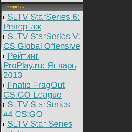
Репортажи
SLTV StarSeries 6:
Репортаж
SLTV StarSeries V:
CS Global Offensive
Рейтинг
ProPlay.ru: Январь
2013
Fnatic FragOut
CS:GO League
SLTV StarSeries
#4 CS:GO
SLTV Star Series