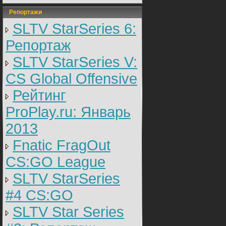
Репортажи
SLTV StarSeries 6:
Репортаж
SLTV StarSeries V:
CS Global Offensive
Рейтинг
ProPlay.ru: Январь
2013
Fnatic FragOut
CS:GO League
SLTV StarSeries
#4 CS:GO
SLTV Star Series