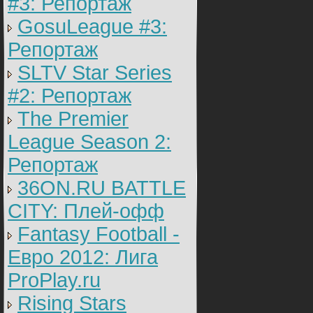
#3: Репортаж
GosuLeague #3:
Репортаж
SLTV Star Series
#2: Репортаж
The Premier
League Season 2:
Репортаж
36ON.RU BATTLE
CITY: Плей-офф
Fantasy Football -
Евро 2012: Лига
ProPlay.ru
Rising Stars