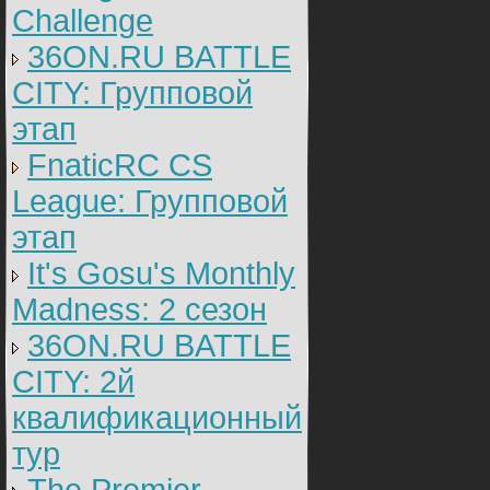
Challenge
36ON.RU BATTLE
CITY: Групповой
этап
FnaticRC CS
League: Групповой
этап
It's Gosu's Monthly
Madness: 2 сезон
36ON.RU BATTLE
CITY: 2й
квалификационный
тур