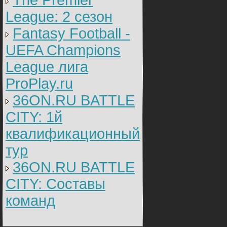
The Premier
League: 2 cезон
Fantasy Football -
UEFA Champions
League лига
ProPlay.ru
36ON.RU BATTLE
CITY: 1й
квалификационный
тур
36ON.RU BATTLE
CITY: Составы
команд