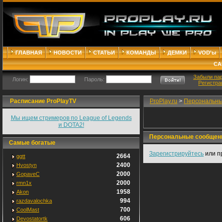
ГЛАВНАЯ
НОВОСТИ
СТАТЬИ
КОМАНДЫ
ДЕМКИ
VOD'ы
СА
Забыли па
Логин:
Пароль:
Регистра
Расписание ProPlayTV
ProPlay.ru
>
Персональны
Мы ищем стримеров по League of Legends
и DOTA2!
Персональные сообщен
Самые богатые
Зарегистрируйтесь
или п
2664
ggtt
2400
Hvostyn
2000
GopaveC
2000
rmn1x
1958
Akon
994
razdavalochka
700
CoolMast
606
Devostatortk