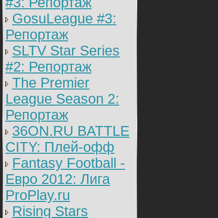
#3: Репортаж
GosuLeague #3:
Репортаж
SLTV Star Series
#2: Репортаж
The Premier
League Season 2:
Репортаж
36ON.RU BATTLE
CITY: Плей-офф
Fantasy Football -
Евро 2012: Лига
ProPlay.ru
Rising Stars