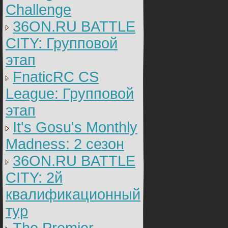
Challenge
36ON.RU BATTLE
CITY: Групповой
этап
FnaticRC CS
League: Групповой
этап
It's Gosu's Monthly
Madness: 2 сезон
36ON.RU BATTLE
CITY: 2й
квалификационный
тур