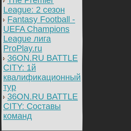
The Premier
League: 2 cезон
Fantasy Football -
UEFA Champions
League лига
ProPlay.ru
36ON.RU BATTLE
CITY: 1й
квалификационный
тур
36ON.RU BATTLE
CITY: Составы
команд