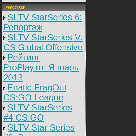
Репортажи
SLTV StarSeries 6:
Репортаж
SLTV StarSeries V:
CS Global Offensive
Рейтинг
ProPlay.ru: Январь
2013
Fnatic FragOut
CS:GO League
SLTV StarSeries
#4 CS:GO
SLTV Star Series