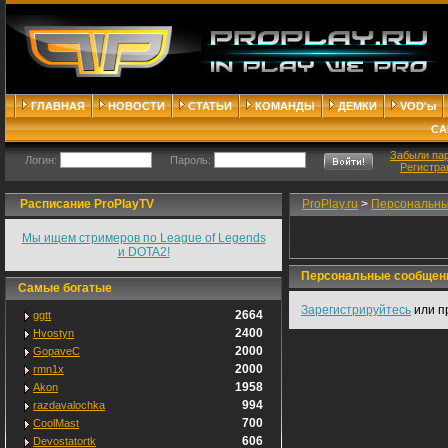
ГЛАВНАЯ
НОВОСТИ
СТАТЬИ
КОМАНДЫ
ДЕМКИ
VOD'ы
СА
Забыли па
Логин:
Пароль:
Регистра
Расписание ProPlayTV
ProPlay.ru
>
Персональны
Мы ищем стримеров по League of Legends
и DOTA2!
Персональные сообщен
Самые богатые
Зарегистрируйтесь
или п
2664
ggtt
2400
Hvostyn
2000
GopaveC
2000
rmn1x
1958
Akon
994
razdavalochka
700
CoolMast
606
Devostatortk