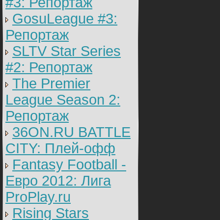
#3: Репортаж
GosuLeague #3:
Репортаж
SLTV Star Series
#2: Репортаж
The Premier
League Season 2:
Репортаж
36ON.RU BATTLE
CITY: Плей-офф
Fantasy Football -
Евро 2012: Лига
ProPlay.ru
Rising Stars