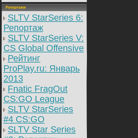
Репортажи
SLTV StarSeries 6:
Репортаж
SLTV StarSeries V:
CS Global Offensive
Рейтинг
ProPlay.ru: Январь
2013
Fnatic FragOut
CS:GO League
SLTV StarSeries
#4 CS:GO
SLTV Star Series