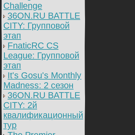
Challenge
36ON.RU BATTLE
CITY: Групповой
этап
FnaticRC CS
League: Групповой
этап
It's Gosu's Monthly
Madness: 2 сезон
36ON.RU BATTLE
CITY: 2й
квалификационный
тур