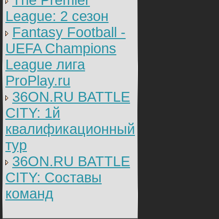
The Premier
League: 2 cезон
Fantasy Football -
UEFA Champions
League лига
ProPlay.ru
36ON.RU BATTLE
CITY: 1й
квалификационный
тур
36ON.RU BATTLE
CITY: Составы
команд