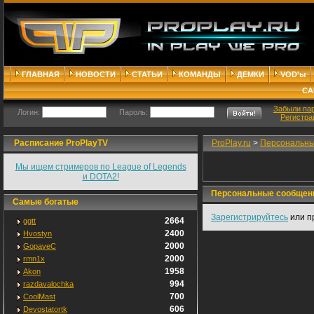
ГЛАВНАЯ
НОВОСТИ
СТАТЬИ
КОМАНДЫ
ДЕМКИ
VOD'ы
СА
Забыли па
Логин:
Пароль:
Регистра
Расписание ProPlayTV
ProPlay.ru
>
Персональны
Мы ищем стримеров по League of Legends
и DOTA2!
Персональные сообщен
Самые богатые
Зарегистрируйтесь
или п
2664
ggtt
2400
Hvostyn
2000
GopaveC
2000
rmn1x
1958
Akon
994
razdavalochka
700
CoolMast
606
Devostatortk