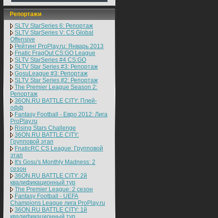
Репортажи
SLTV StarSeries 6: Репортаж
SLTV StarSeries V: CS Global
Offensive
Рейтинг ProPlay.ru: Январь 2013
Fnatic FragOut CS:GO League
SLTV StarSeries #4 CS:GO
SLTV Star Series #3: Репортаж
GosuLeague #3: Репортаж
SLTV Star Series #2: Репортаж
The Premier League Season 2:
Репортаж
36ON.RU BATTLE CITY: Плей-
офф
Fantasy Football - Евро 2012: Лига
ProPlay.ru
Rising Stars Challenge
36ON.RU BATTLE CITY:
Групповой этап
FnaticRC CS League: Групповой
этап
It's Gosu's Monthly Madness: 2
сезон
36ON.RU BATTLE CITY: 2й
квалификационный тур
The Premier League: 2 cезон
Fantasy Football - UEFA
Champions League лига ProPlay.ru
36ON.RU BATTLE CITY: 1й
квалификационный тур