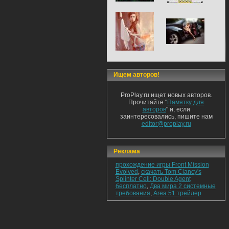
Ищем авторов!
ProPlay.ru ищет новых авторов.
Прочитайте "
Памятку для
авторов
" и, если
заинтересовались, пишите нам
editor@proplay.ru
Реклама
прохождение игры Front Mission
Evolved
,
скачать Tom Clancy's
Splinter Cell: Double Agent
бесплатно
,
Два мира 2 системные
требования
,
Area 51 трейлер