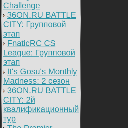
Challenge
36ON.RU BATTLE
CITY: Групповой
этап
FnaticRC CS
League: Групповой
этап
It's Gosu's Monthly
Madness: 2 сезон
36ON.RU BATTLE
CITY: 2й
квалификационный
тур