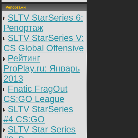
Репортажи
SLTV StarSeries 6:
Репортаж
SLTV StarSeries V:
CS Global Offensive
Рейтинг
ProPlay.ru: Январь
2013
Fnatic FragOut
CS:GO League
SLTV StarSeries
#4 CS:GO
SLTV Star Series