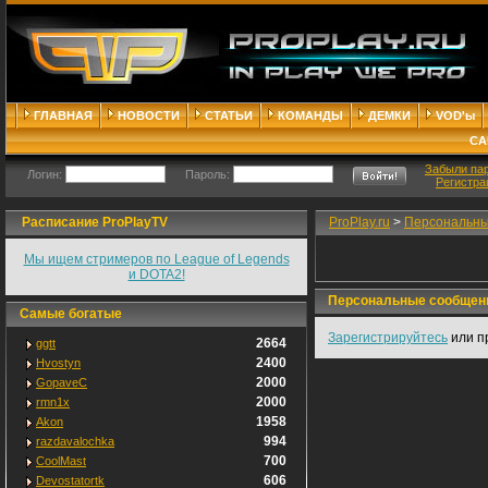
ГЛАВНАЯ
НОВОСТИ
СТАТЬИ
КОМАНДЫ
ДЕМКИ
VOD'ы
СА
Забыли па
Логин:
Пароль:
Регистра
Расписание ProPlayTV
ProPlay.ru
>
Персональны
Мы ищем стримеров по League of Legends
и DOTA2!
Персональные сообщен
Самые богатые
Зарегистрируйтесь
или п
2664
ggtt
2400
Hvostyn
2000
GopaveC
2000
rmn1x
1958
Akon
994
razdavalochka
700
CoolMast
606
Devostatortk