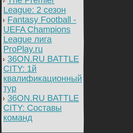
The Premier
League: 2 cезон
Fantasy Football -
UEFA Champions
League лига
ProPlay.ru
36ON.RU BATTLE
CITY: 1й
квалификационный
тур
36ON.RU BATTLE
CITY: Составы
команд