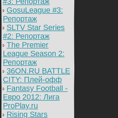
#3: Репортаж
GosuLeague #3:
Репортаж
SLTV Star Series
#2: Репортаж
The Premier
League Season 2:
Репортаж
36ON.RU BATTLE
CITY: Плей-офф
Fantasy Football -
Евро 2012: Лига
ProPlay.ru
Rising Stars