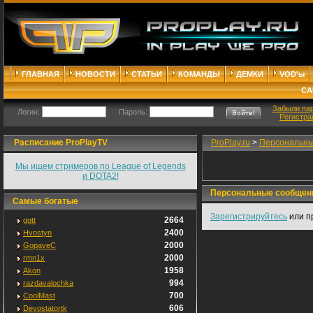
ГЛАВНАЯ
НОВОСТИ
СТАТЬИ
КОМАНДЫ
ДЕМКИ
VOD'ы
СА
Забыли па
Логин:
Пароль:
Регистра
Расписание ProPlayTV
ProPlay.ru
>
Персональны
Мы ищем стримеров по League of Legends
и DOTA2!
Персональные сообщен
Самые богатые
Зарегистрируйтесь
или п
2664
ggtt
2400
Hvostyn
2000
GopaveC
2000
rmn1x
1958
Akon
994
razdavalochka
700
CoolMast
606
Devostatortk