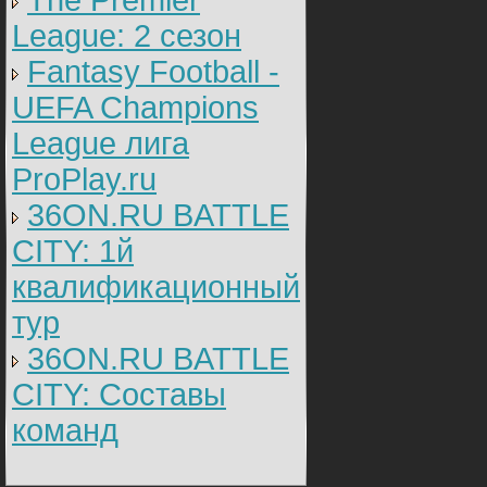
The Premier
League: 2 cезон
Fantasy Football -
UEFA Champions
League лига
ProPlay.ru
36ON.RU BATTLE
CITY: 1й
квалификационный
тур
36ON.RU BATTLE
CITY: Составы
команд