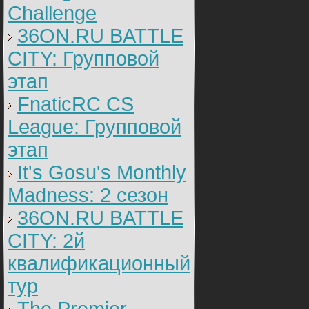
Challenge
36ON.RU BATTLE
CITY: Групповой
этап
FnaticRC CS
League: Групповой
этап
It's Gosu's Monthly
Madness: 2 сезон
36ON.RU BATTLE
CITY: 2й
квалификационный
тур