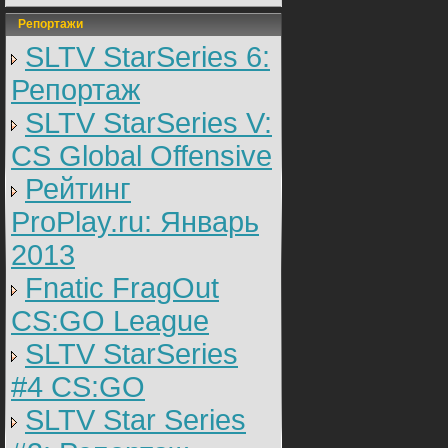
Репортажи
SLTV StarSeries 6:
Репортаж
SLTV StarSeries V:
CS Global Offensive
Рейтинг
ProPlay.ru: Январь
2013
Fnatic FragOut
CS:GO League
SLTV StarSeries
#4 CS:GO
SLTV Star Series