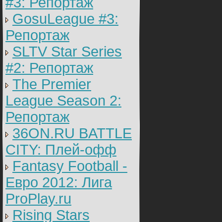
#3: Репортаж
GosuLeague #3:
Репортаж
SLTV Star Series
#2: Репортаж
The Premier
League Season 2:
Репортаж
36ON.RU BATTLE
CITY: Плей-офф
Fantasy Football -
Евро 2012: Лига
ProPlay.ru
Rising Stars