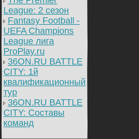
The Premier
League: 2 cезон
Fantasy Football -
UEFA Champions
League лига
ProPlay.ru
36ON.RU BATTLE
CITY: 1й
квалификационный
тур
36ON.RU BATTLE
CITY: Составы
команд