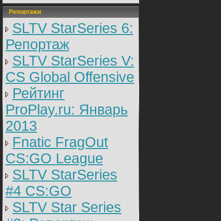
Репортажи
SLTV StarSeries 6:
Репортаж
SLTV StarSeries V:
CS Global Offensive
Рейтинг
ProPlay.ru: Январь
2013
Fnatic FragOut
CS:GO League
SLTV StarSeries
#4 CS:GO
SLTV Star Series