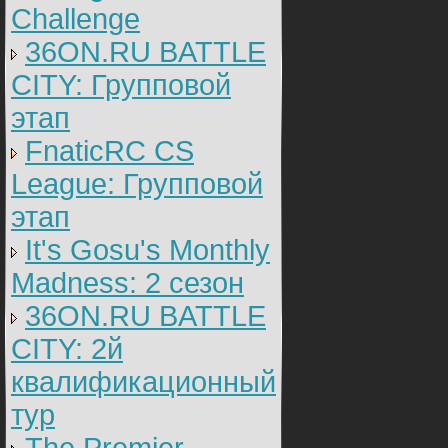
Challenge
36ON.RU BATTLE
CITY: Групповой
этап
FnaticRC CS
League: Групповой
этап
It's Gosu's Monthly
Madness: 2 сезон
36ON.RU BATTLE
CITY: 2й
квалификационный
тур