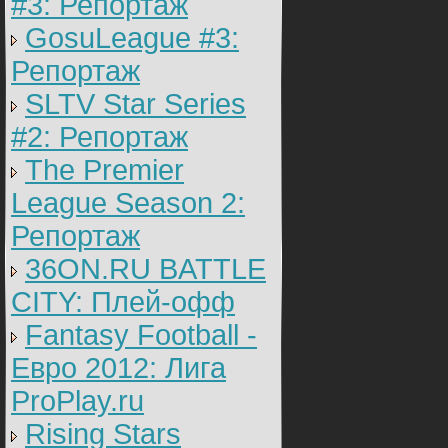
#3: Репортаж
GosuLeague #3:
Репортаж
SLTV Star Series
#2: Репортаж
The Premier
League Season 2:
Репортаж
36ON.RU BATTLE
CITY: Плей-офф
Fantasy Football -
Евро 2012: Лига
ProPlay.ru
Rising Stars