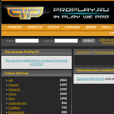
ГЛАВНАЯ
НОВОСТИ
СТАТЬИ
КОМАНДЫ
ДЕМКИ
VOD'ы
СА
Забыли па
Логин:
Пароль:
Регистра
Расписание ProPlayTV
ProPlay.ru
>
Персональны
Мы ищем стримеров по League of Legends
и DOTA2!
Персональные сообщен
Самые богатые
Зарегистрируйтесь
или п
2664
ggtt
2400
Hvostyn
2000
GopaveC
2000
rmn1x
1958
Akon
994
razdavalochka
700
CoolMast
606
Devostatortk