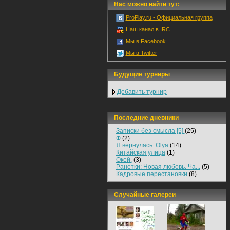
Нас можно найти тут:
ProPlay.ru - Официальная группа
Наш канал в IRC
Мы в Facebook
Мы в Twitter
Будущие турниры
Добавить турнир
Последние дневники
Записки без смысла [5]
(25)
Ф
(2)
Я вернулась. Olya
(14)
Китайская улица
(1)
Окей.
(3)
Ранетки: Новая любовь. Ча...
(5)
Кадровые перестановки
(8)
Случайные галереи