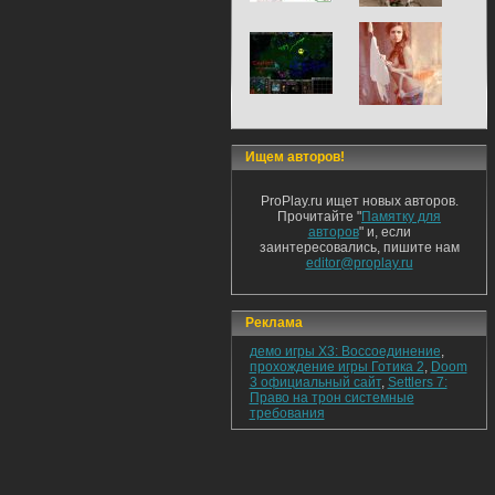
Ищем авторов!
ProPlay.ru ищет новых авторов.
Прочитайте "
Памятку для
авторов
" и, если
заинтересовались, пишите нам
editor@proplay.ru
Реклама
демо игры X3: Воссоединение
,
прохождение игры Готика 2
,
Doom
3 официальный сайт
,
Settlers 7:
Право на трон системные
требования