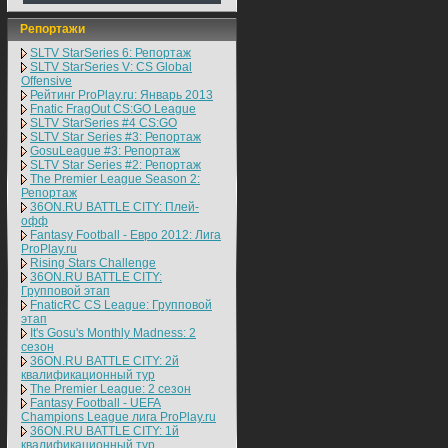
Репортажи
SLTV StarSeries 6: Репортаж
SLTV StarSeries V: CS Global
Offensive
Рейтинг ProPlay.ru: Январь 2013
Fnatic FragOut CS:GO League
SLTV StarSeries #4 CS:GO
SLTV Star Series #3: Репортаж
GosuLeague #3: Репортаж
SLTV Star Series #2: Репортаж
The Premier League Season 2:
Репортаж
36ON.RU BATTLE CITY: Плей-
офф
Fantasy Football - Евро 2012: Лига
ProPlay.ru
Rising Stars Challenge
36ON.RU BATTLE CITY:
Групповой этап
FnaticRC CS League: Групповой
этап
It's Gosu's Monthly Madness: 2
сезон
36ON.RU BATTLE CITY: 2й
квалификационный тур
The Premier League: 2 cезон
Fantasy Football - UEFA
Champions League лига ProPlay.ru
36ON.RU BATTLE CITY: 1й
квалификационный тур