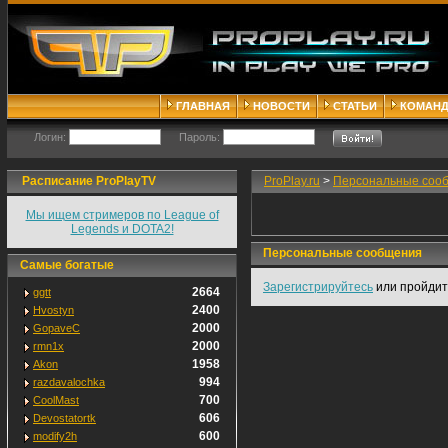
ГЛАВНАЯ
НОВОСТИ
СТАТЬИ
КОМАН
Логин:
Пароль:
Расписание ProPlayTV
ProPlay.ru
>
Персональные соо
Мы ищем стримеров по League of
Legends и DOTA2!
Персональные сообщения
Самые богатые
Зарегистрируйтесь
или пройди
2664
ggtt
2400
Hvostyn
2000
GopaveC
2000
rmn1x
1958
Akon
994
razdavalochka
700
CoolMast
606
Devostatortk
600
modify2h