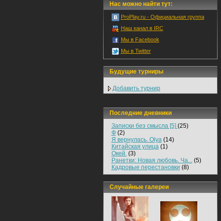
Нас можно найти тут:
ProPlay.ru - Официальная группа
Наш канал в IRC
Мы в Facebook
Мы в Twitter
Будущие турниры
Добавить турнир
Последние дневники
Записки без смысла [5]
(25)
Ф
(2)
Я вернулась. Olya
(14)
Китайская улица
(1)
Окей.
(3)
Ранетки: Новая любовь. Ча...
(5)
Кадровые перестановки
(8)
Случайные галереи