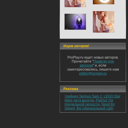
Ищем авторов!
ProPlay.ru ищет новых авторов.
Прочитайте "
Памятку для
авторов
" и, если
заинтересовались, пишите нам
editor@proplay.ru
Реклама
трейнер Serious Sam 2
,
LEGO Star
Wars дата выхода
,
FlatOut: На
предельной скорости
,
Need for
Speed, the официальный сайт