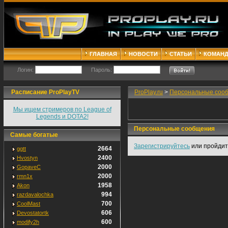
ГЛАВНАЯ
НОВОСТИ
СТАТЬИ
КОМАН
Логин:
Пароль:
Расписание ProPlayTV
ProPlay.ru
>
Персональные соо
Мы ищем стримеров по League of
Legends и DOTA2!
Персональные сообщения
Самые богатые
Зарегистрируйтесь
или пройди
2664
ggtt
2400
Hvostyn
2000
GopaveC
2000
rmn1x
1958
Akon
994
razdavalochka
700
CoolMast
606
Devostatortk
600
modify2h