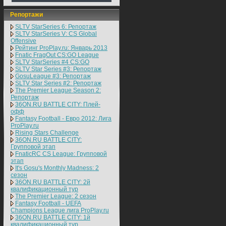
Репортажи
SLTV StarSeries 6: Репортаж
SLTV StarSeries V: CS Global
Offensive
Рейтинг ProPlay.ru: Январь 2013
Fnatic FragOut CS:GO League
SLTV StarSeries #4 CS:GO
SLTV Star Series #3: Репортаж
GosuLeague #3: Репортаж
SLTV Star Series #2: Репортаж
The Premier League Season 2:
Репортаж
36ON.RU BATTLE CITY: Плей-
офф
Fantasy Football - Евро 2012: Лига
ProPlay.ru
Rising Stars Challenge
36ON.RU BATTLE CITY:
Групповой этап
FnaticRC CS League: Групповой
этап
It's Gosu's Monthly Madness: 2
сезон
36ON.RU BATTLE CITY: 2й
квалификационный тур
The Premier League: 2 cезон
Fantasy Football - UEFA
Champions League лига ProPlay.ru
36ON.RU BATTLE CITY: 1й
квалификационный тур