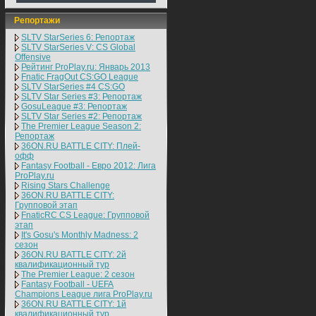
Репортажи
SLTV StarSeries 6: Репортаж
SLTV StarSeries V: CS Global
Offensive
Рейтинг ProPlay.ru: Январь 2013
Fnatic FragOut CS:GO League
SLTV StarSeries #4 CS:GO
SLTV Star Series #3: Репортаж
GosuLeague #3: Репортаж
SLTV Star Series #2: Репортаж
The Premier League Season 2:
Репортаж
36ON.RU BATTLE CITY: Плей-
офф
Fantasy Football - Евро 2012: Лига
ProPlay.ru
Rising Stars Challenge
36ON.RU BATTLE CITY:
Групповой этап
FnaticRC CS League: Групповой
этап
It's Gosu's Monthly Madness: 2
сезон
36ON.RU BATTLE CITY: 2й
квалификационный тур
The Premier League: 2 cезон
Fantasy Football - UEFA
Champions League лига ProPlay.ru
36ON.RU BATTLE CITY: 1й
квалификационный тур