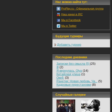
Нас можно найти тут:
ProPlay.ru - Официальная группа
Наш канал в IRC
Мы в Facebook
Мы в Twitter
Будущие турниры
Добавить турнир
Последние дневники
Записки без смысла [5]
(25)
Ф
(2)
Я вернулась. Olya
(14)
Китайская улица
(1)
Окей.
(3)
Ранетки: Новая любовь. Ча...
(5)
Кадровые перестановки
(8)
Случайные галереи