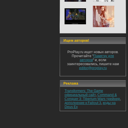
Ищем авторов!
ProPlay.ru ищет новых авторов.
Прочитайте "
Памятку для
авторов
" и, если
заинтересовались, пишите нам
editor@proplay.ru
Реклама
Transformers: The Game
официальный сайт
,
Command &
Conquer 3: Tiberium Wars трейнер
,
дополнение к Fallout 3
,
коды на
Deus Ex