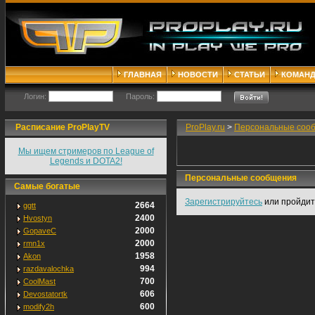
ГЛАВНАЯ
НОВОСТИ
СТАТЬИ
КОМАН
Логин:
Пароль:
Расписание ProPlayTV
ProPlay.ru
>
Персональные соо
Мы ищем стримеров по League of
Legends и DOTA2!
Персональные сообщения
Самые богатые
Зарегистрируйтесь
или пройди
2664
ggtt
2400
Hvostyn
2000
GopaveC
2000
rmn1x
1958
Akon
994
razdavalochka
700
CoolMast
606
Devostatortk
600
modify2h