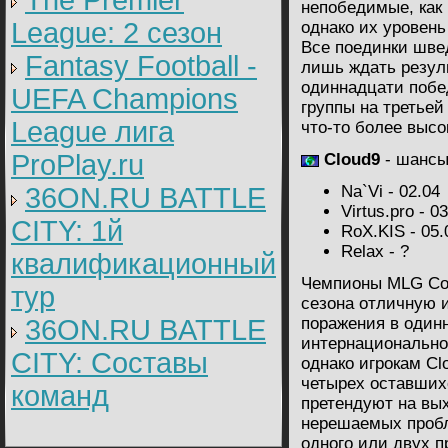
The Premier
непобедимые, как в
League: 2 cезон
однако их уровень
Все поединки шве
Fantasy Football -
лишь ждать резул
одиннадцати побе
UEFA Champions
группы на третьей
League лига
что-то более высо
ProPlay.ru
Cloud9
- шансы
36ON.RU BATTLE
Na`Vi - 02.04
Virtus.pro - 0
CITY: 1й
RoX.KIS - 05.
Relax - ?
квалификационный
Чемпионы MLG Col
тур
сезона отличную 
36ON.RU BATTLE
поражения в один
интернациональном
CITY: Составы
однако игрокам Cl
четырех оставшихс
команд
претендуют на вых
нерешаемых пробл
одного или двух п