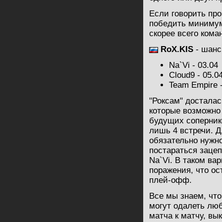
Если говорить пр
победить минимум 
скорее всего кома
RoX.KIS
- шанс
Na`Vi - 03.04
Cloud9 - 05.0
Team Empire -
"Роксам" досталас
которые возможно
будущих соперник
лишь 4 встречи. 
обязательно нужно
постараться зацеп
Na`Vi. В таком ва
поражения, что о
плей-офф.
Все мы знаем, чт
могут одалеть люб
матча к матчу, вы