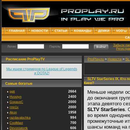
ГЛАВНАЯ
НОВОСТИ
СТАТЬИ
КОМАНДЫ
ДЕМКИ
VOD'ы
СА
Забыли па
Логин:
Пароль:
Регистра
Расписание ProPlayTV
ProPlay.ru
>
Новости
>
SL
Мы ищем стримеров по League of Legends
и DOTA2!
SLTV StarSeries IX. Кто п
Киев?
Самые богатые
2664
Меньше недели ос
ggtt
2400
Hvostyn
до окончания груп
2000
GopaveC
этапа девятого се
2000
rmn1x
SLTV StarSeries
. 
1958
Akon
во время однодне
994
razdavalochka
промежуточные ит
700
CoolMast
шансы команд на 
606
Devostatortk