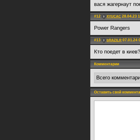
вася жагернаут по
#12
28.04.23 
XYUCAC
Power Rangers
#13
07.01.24 
bRAZILR
Кто поедет в киев
Комментарии
Всего комментар
Оставить свой коммент