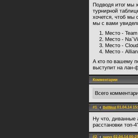
Подводя итог мы х
турнирной таблиц
хочется, чтоб мы 
мы с вами увидели
Место - Team
Место - Na`Vi
Место - Clou
Место - Allia
А кто по вашему п
выступит на лан-
Комментарии
Всего комментар
#1
01.04.14 15
BelWest
Ну что, диванные
расстановки топ-4
#2
02.04.14 00:2
sueyz