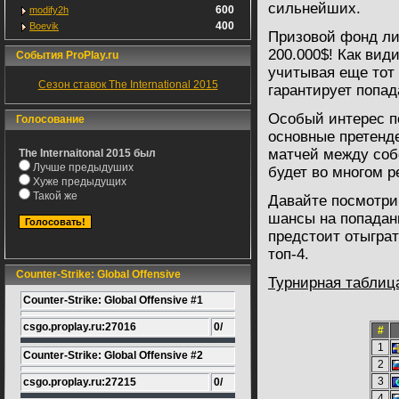
сильнейших.
600
modify2h
400
Boevik
Призовой фонд лиг
200.000$! Как вид
События ProPlay.ru
учитывая еще тот
Сезон ставок The International 2015
гарантирует попад
Особый интерес п
Голосование
основные претенд
матчей между соб
The Internaitonal 2015 был
Лучше предыдуших
будет во многом 
Хуже предыдущих
Такой же
Давайте посмотри
шансы на попадан
предстоит отыграт
топ-4.
Counter-Strike: Global Offensive
Турнирная таблиц
Counter-Strike: Global Offensive #1
csgo.proplay.ru:27016
0/
#
1
Counter-Strike: Global Offensive #2
2
3
csgo.proplay.ru:27215
0/
4