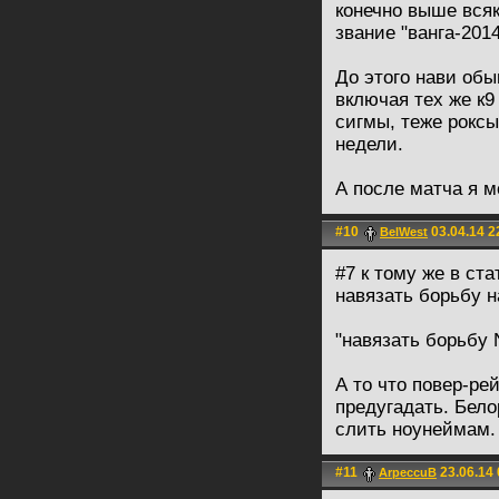
конечно выше всяк
звание "ванга-201
До этого нави обы
включая тех же к9 
сигмы, теже роксы
недели.
А после матча я м
#10
03.04.14 2
BelWest
#7 к тому же в ста
навязать борьбу н
"навязать борьбу 
А то что повер-ре
предугадать. Бело
слить ноунеймам.
#11
23.06.14 
АrpeccuB