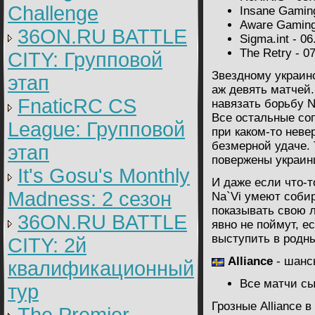
Challenge
Insane Gaming
Aware Gaming
36ON.RU BATTLE
Sigma.int - 06
The Retry - 0
CITY: Групповой
Звездному украин
этап
аж девять матчей.
FnaticRC CS
навязать борьбу N
Все остальные со
League: Групповой
при каком-то неве
безмерной удаче. 
этап
повержены украинц
It's Gosu's Monthly
И даже если что-т
Madness: 2 сезон
Na`Vi умеют соби
показывать свою 
36ON.RU BATTLE
явно не поймут, е
выступить в родны
CITY: 2й
Alliance
- шанс
квалификационный
Все матчи с
тур
Грозные Alliance 