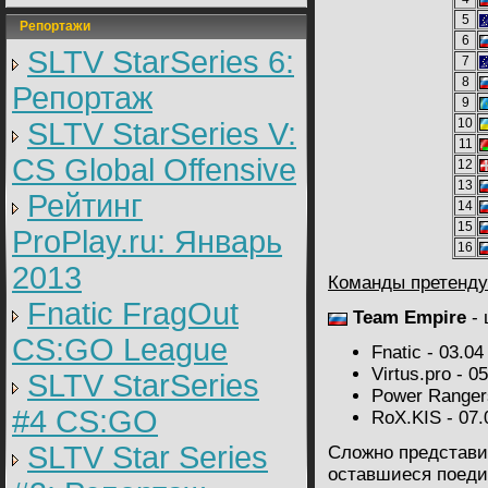
5
Репортажи
6
SLTV StarSeries 6:
7
8
Репортаж
9
10
SLTV StarSeries V:
11
CS Global Offensive
12
13
Рейтинг
14
15
ProPlay.ru: Январь
16
2013
Команды претенду
Fnatic FragOut
Team Empire
- 
CS:GO League
Fnatic - 03.04
Virtus.pro - 0
SLTV StarSeries
Power Rangers
#4 CS:GO
RoX.KIS - 07.
SLTV Star Series
Сложно представит
оставшиеся поеди