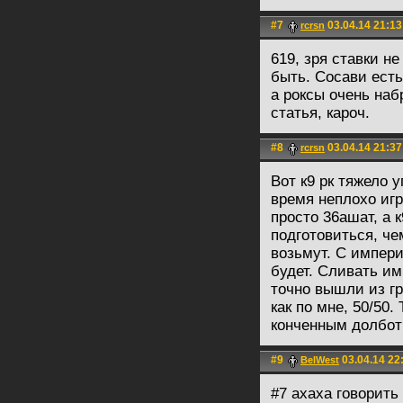
#7
03.04.14 21:13
rcrsn
619, зря ставки н
быть. Сосави есть
а роксы очень наб
статья, кароч.
#8
03.04.14 21:37
rcrsn
Вот к9 рк тяжело у
время неплохо игр
просто 36ашат, а к
подготовиться, чем
возьмут. С импери
будет. Сливать им
точно вышли из гр
как по мне, 50/50.
конченным долботр
#9
03.04.14 22
BelWest
#7 ахаха говорить