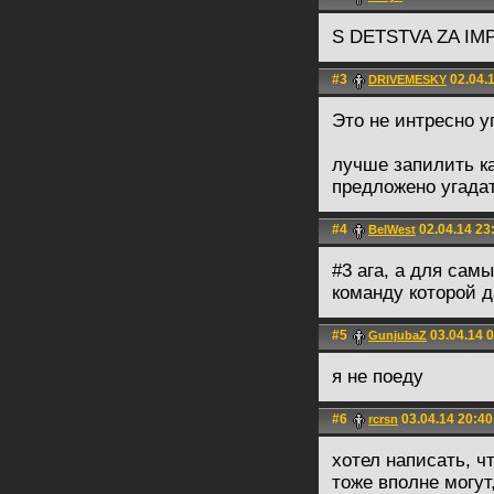
S DETSTVA ZA IM
#3
02.04.1
DRIVEMESKY
Это не интресно у
лучше запилить ка
предложено угадат
#4
02.04.14 23
BelWest
#3 ага, а для сам
команду которой д
#5
03.04.14 
GunjubaZ
я не поеду
#6
03.04.14 20:40
rcrsn
хотел написать, ч
тоже вполне могу