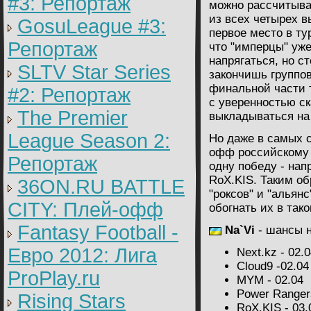
#3: Репортаж
можно рассчитыва
из всех четырех 
GosuLeague #3:
первое место в ту
Репортаж
что "имперцы" уже
напрягаться, но с
SLTV Star Series
закончишь группов
финальной части т
#2: Репортаж
с уверенностью ск
The Premier
выкладываться на
League Season 2:
Но даже в самых 
офф российскому к
Репортаж
одну победу - нап
RoX.KIS. Таким об
36ON.RU BATTLE
"роксов" и "альянс
CITY: Плей-офф
обогнать их в так
Fantasy Football -
Na`Vi
- шансы 
Евро 2012: Лига
Next.kz - 02.
Cloud9 -02.04
ProPlay.ru
MYM - 02.04
Power Rangers
Rising Stars
RoX.KIS - 03.