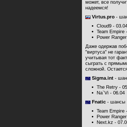
может, все получи
надеемся!
Virtus.pro
- ша
Cloud9 - 03.0
Team Empire -
Power Rangers
Даже одержав поб
"виртуса" не гара
учитывая тот факт
сыграть с прямым
сложной. Остается
Sigma.int
- шан
The Retry - 0
Na`Vi - 06.04
Fnatic
- шансы
Team Empire -
Power Rangers
Next.kz - 07.