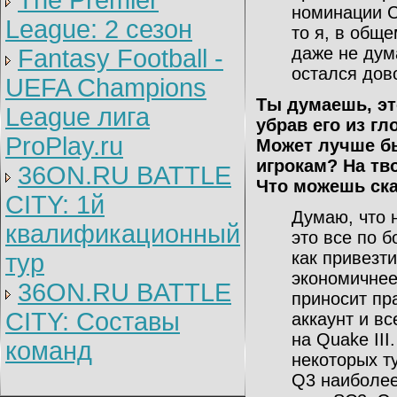
The Premier
номинации Co
League: 2 cезон
то я, в обще
даже не дума
Fantasy Football -
остался дов
UEFA Champions
Ты думаешь, эт
League лига
убрав его из г
ProPlay.ru
Может лучше б
игрокам? На тво
36ON.RU BATTLE
Что можешь ска
CITY: 1й
Думаю, что н
квалификационный
это все по б
как привезт
тур
экономичнее,
36ON.RU BATTLE
приносит пр
CITY: Составы
аккаунт и вс
на Quake III
команд
некоторых ту
Q3 наиболее