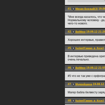
#1
19.08
Михан Борзый[3]
"Мне всегда казалось, что ч
Нормальному человеку - да,
чего-то нового.
#2
19.08.12 21:2
BelWest
Хорошее интервью, правил
#5
fucker[Гамаю_в_Коэс]
В интервью приведена ориги
очень печально.
#6
19.08.12 21:5
BelWest
#5 что не так уже с орфог
#7
19.08.12
Мудрейшина
Магер бабла белвесту заряд
#8
fucker[Гамаю_в_Коэс]