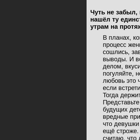
Чуть не забыл,
нашёл ту единс
утрам на протя
В планах, ко
процесс жен
сошлись, за
выводы. И в
делом, вкус
погуляйте, н
любовь это 
если встрети
Тогда держит
Представьте
будущих дете
вредные прив
что девушки 
ещё строже. 
считаю, что 