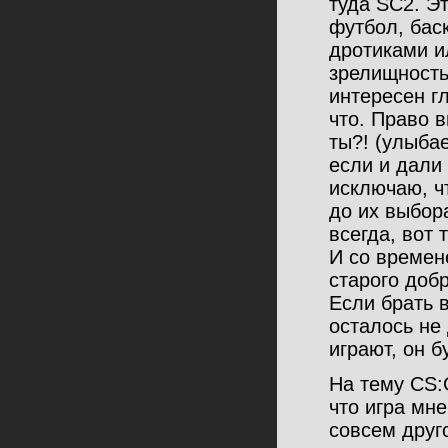
туда SC2. Эт
футбол, бас
дротиками ил
зрелищность
интересен г
что. Право 
ты?! (улыбае
если и дали
исключаю, чт
до их выбор
всегда, вот 
И со времен
старого доб
Если брать в
осталось не 
играют, он б
На тему CS:G
что игра мн
совсем друго