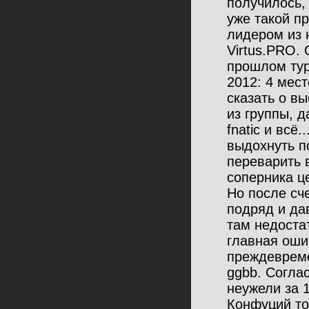
получилось,
уже такой п
лидером из
Virtus.PRO. 
прошлом тур
2012: 4 мест
сказать о в
из группы, д
fnatic и всё
выдохнуть по
переварить в
соперника ц
Но после сч
подряд и да
там недостат
главная оши
преждевреме
ggbb. Соглас
неужели за 
Конфуций то