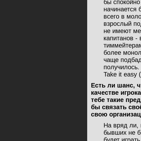
бы спокойно
начинается 
всего в мол
взрослый по
не имеют ме
капитанов -
тиммейтерам
более монол
чаще подбад
получилось.
Take it easy
Есть ли шанс, 
качестве игрок
тебе такие пре
бы связать сво
свою организа
На вряд ли, 
бывших не б
будет играт