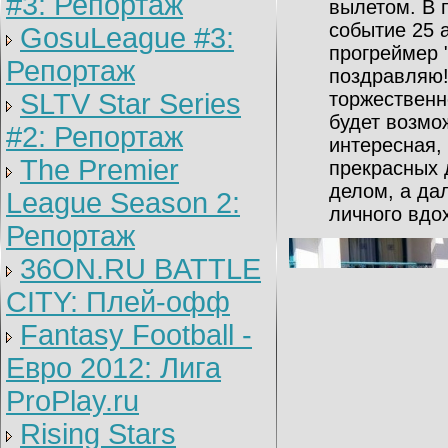
#3: Репортаж
вылетом. В 
событие 25 
GosuLeague #3:
прогреймер "
Репортаж
поздравляю!
SLTV Star Series
торжественн
будет возмо
#2: Репортаж
интересная,
The Premier
прекрасных 
делом, а да
League Season 2:
личного вдо
Репортаж
36ON.RU BATTLE
CITY: Плей-офф
Fantasy Football -
Евро 2012: Лига
ProPlay.ru
Rising Stars