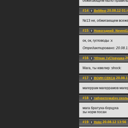
обжигающИм было правил
#14
20.08.12 01:
BelWest
№13 не, обжигающем всеж
#15
Новогодний_Neverd
ок, ок, гугловоды :x
Отредактировано: 20.08.1
#16
20
Ч0ткая_[уС]овушка
Мага, ты ювелир :shock:
#17
20.08.1
ВОИН СЕКСА
магеррам магеррамов маге
#18
табуреточка[ну скол
мага братуха-борцуха
зы норм посан
#19
20.08.12 13:56
Hokc