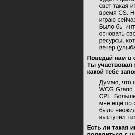
свет такая и
время CS. Не
играю сейчас
Было бы инт
основать св
ресурcы, ко
вечер (улыба
Поведай нам о 
Ты участвовал 
какой тебе зап
Думаю, что 
WCG Grand F
CPL. Больше
мне ещё по 
было неожид
выступил та
Есть ли такая 
поделиться с ч