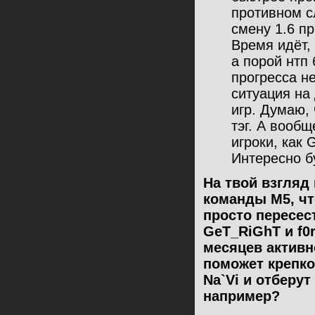
противном сл
смену 1.6 пр
Время идёт, 
а порой нтп
прогресса не
ситуация на
игр. Думаю,
тэг. А вообщ
игроки, как 
Интересно б
На твой взгляд
команды M5, чт
просто пересес
GeT_RiGhT и f0
месяцев активн
поможет крепко
Na`Vi и отберу
например?