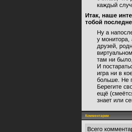
каждый случ
Итак, наше инт
тобой последне
Ну а напосл
у монитора,
друзей, род
виртуальном
там ни было,
И постарать
игра ни в ко
больше. Не 
Берегите св
ещё (смеётс
знает или се
Комментарии
Всего коммента