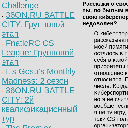
Расскажи о сво
Challenge
ты, по былым 
36ON.RU BATTLE
свою киберспор
CITY: Групповой
недоволен?
этап
О киберспор
рассказыват
FnaticRC CS
моей памяти
League: Групповой
осталось в 
себя в какой
этап
приоритеты п
It's Gosu's Monthly
отношение к
Madness: 2 сезон
относился. П
числе. Когда
36ON.RU BATTLE
Киберспорти
CITY: 2й
но я не счит
вообще, есл
квалификационный
я не ту игру
тур
таки CS пол
организаторо