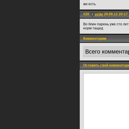
жи есть
#20
20.08.12 20:17
voVer
Во блин парень уже сто лет 
норм тащед
Комментарии
Всего коммента
Оставить свой комментар