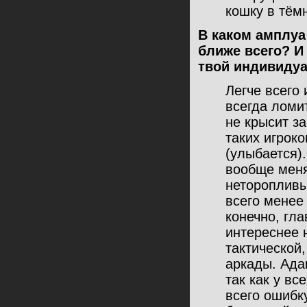
кошку в тёмн
В каком амплуа 
ближе всего? И
твой индивиду
Легче всего 
всегда ломит
не крысит за
таких игрок
(улыбается)
вообще меня
неторопливы
всего менее
конечно, гла
интереснее 
тактической,
аркады. Ада
так как у вс
всего ошибк