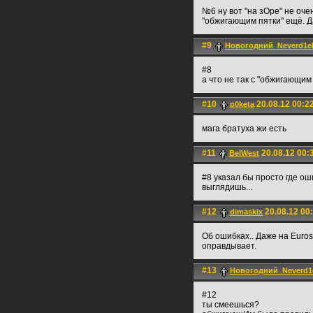
№6 ну вот "на зОре" не оч
"обжигающим пятки" ещё. Да
#9
Новогодний_Neverd1
#8
а что не так с "обжигающим
#10
20.08.12 00:2
p0keta
мага братуха жи есть
#11
20.08.12 00:
BelWest
#8 указал бы просто где ош
выглядишь...
#12
20.08.12 00
dimaskix
Об ошибках.. Даже на Eurosp
оправдывает.
#13
Новогодний_Neverd
#12
ты смеешься?