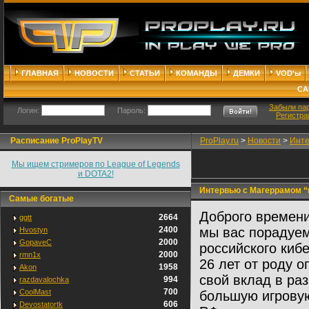
ГЛАВНАЯ
НОВОСТИ
СТАТЬИ
КОМАНДЫ
ДЕМКИ
VOD'ы
СА
Забыли па
Логин:
Пароль:
Регистра
Расписание ProPlayTV
ProPlay.ru
>
Новости
>
Инте
Мы ищем стримеров по League of Legends
и DOTA2!
Интервью с Магеррамом 
Самые богатые
Доброго времени 
2664
ggtt
2400
мы вас порадуем
Hvostyn
2000
GopaveC
российского киб
2000
rmn1x
26 лет от роду 
1958
Akon
свой вклад в ра
994
razdavalochka
700
CoolMast
большую игровую
606
Devostatortk