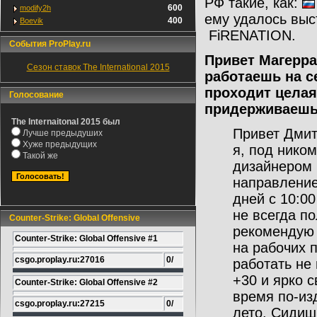
РФ такие, как:
600
modify2h
ему удалось выс
400
Boevik
FiRENATION.
События ProPlay.ru
Привет Магерра
Сезон ставок The International 2015
работаешь на с
проходит целая
Голосование
придерживаешьс
The Internaitonal 2015 был
Привет Дмит
Лучше предыдуших
Хуже предыдущих
я, под нико
Такой же
дизайнером 
направление
дней с 10:00
не всегда п
Counter-Strike: Global Offensive
рекомендую 
Counter-Strike: Global Offensive #1
на рабочих 
csgo.proplay.ru:27016
0/
работать не 
+30 и ярко с
Counter-Strike: Global Offensive #2
время по-из
csgo.proplay.ru:27215
0/
лето. Сидиш