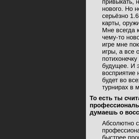
привыкать, н
нового. Но н
серьёзно 1.
карты, оружи
Мне всегда к
чему-то ново
игре мне по
игры, а все
потихонечку 
будущее. И э
восприятие 
будет во вс
турнирах в м
То есть ты счи
профессиональ
думаешь о восс
Абсолютно с
профессиона
быстрее про