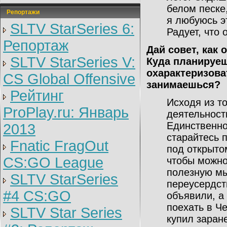
белом песке
Репортажи
я любуюсь э
SLTV StarSeries 6:
Радует, что 
Репортаж
Дай совет, как 
SLTV StarSeries V:
Куда планируеш
охарактеризова
CS Global Offensive
занимаешься?
Рейтинг
Исходя из то
ProPlay.ru: Январь
деятельности
Единственное
2013
старайтесь 
Fnatic FragOut
под открыто
CS:GO League
чтобы можно
полезную мы
SLTV StarSeries
переусердст
#4 CS:GO
объявили, а
поехать в Че
SLTV Star Series
купил заране