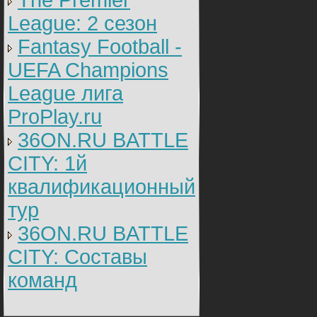
The Premier
League: 2 cезон
Fantasy Football -
UEFA Champions
League лига
ProPlay.ru
36ON.RU BATTLE
CITY: 1й
квалификационный
тур
36ON.RU BATTLE
CITY: Составы
команд