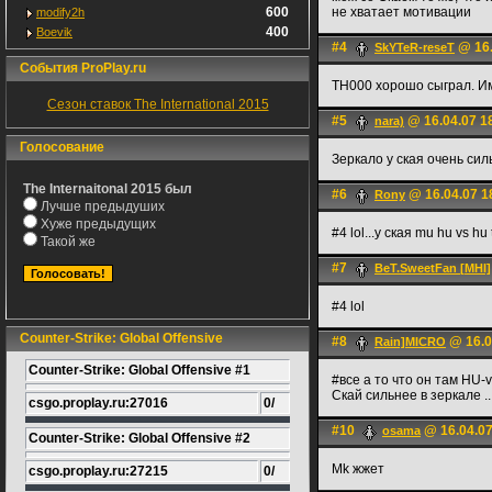
600
не хватает мотивации
modify2h
400
Boevik
#4
@ 16.
SkYTeR-reseT
События ProPlay.ru
TH000 хорошо сыграл. Им
Сезон ставок The International 2015
#5
@ 16.04.07 1
nara)
Голосование
Зеркало у ская очень сил
The Internaitonal 2015 был
#6
@ 16.04.07 1
Rony
Лучше предыдуших
Хуже предыдущих
#4 lol...у ская mu hu vs hu 
Такой же
#7
BeT.SweetFan [MHI]
#4 lol
Counter-Strike: Global Offensive
#8
@ 16.0
Rain]MICRO
Counter-Strike: Global Offensive #1
#все а то что он там HU-
Скай сильнее в зеркале .
csgo.proplay.ru:27016
0/
#10
@ 16.04.07
osama
Counter-Strike: Global Offensive #2
Mk жжет
csgo.proplay.ru:27215
0/