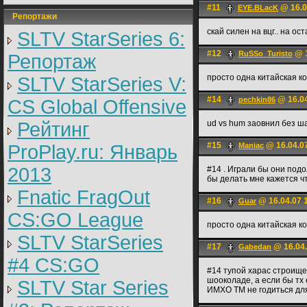
#11
@ 16.0
EYE.BLacK
Репортажи
скай силен на вцг.. на ос
SLTV StarSeries 6:
#12
@ 1
RuSSo_Turisto
Репортаж
просто одна китайская ко
SLTV StarSeries V:
#14
@ 16.04
pechkin86
CS Global Offensive
Рейтинг
ud vs hum заовнил без ш
#15
@ 16.04.0
ProPlay.ru: Январь
Maniac
2013
#14 . Играли бы они подо
бы делать мне кажется чт
Fnatic FragOut
#16
@ 16.04.07 
Guar
CS:GO League
просто одна китайская ко
SLTV StarSeries
#17
@ 16.04.
Gabedan
#4 CS:GO
#14 тупой харас строищей
шооколаде, а если бы тх 
SLTV Star Series
ИМХО ТМ не годиться для