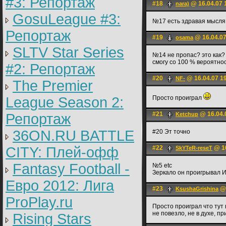
#3: Репортаж
#18
@ 16.04.07 
nara)
GosuLeague #3:
№17 есть здравая мысля.Э
Репортаж
#19
@ 16.04.07
osama
SLTV Star Series
№14 не пропас? это как? 
смогу со 100 % вероятно
#2: Репортаж
#20
@ 16.04.07 1
NF-
The Premier
League Season 2:
Просто проиграл
#21
@ 16.04.
Репортаж
Ketchup
36ON.RU BATTLE
#20 Эт точно
CITY: Плей-офф
#22
@ 16
SkYTeR-reseT
Fantasy Football -
№5 etc
Зеркало он проигрывал Ин
Евро 2012: Лига
#23
@ 
KsushaGrishina
ProPlay.ru
Просто проиграл что тут 
не повезло, не в духе, п
Rising Stars