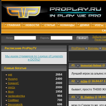
ГЛАВНАЯ
НОВОСТИ
СТАТЬИ
КОМАНДЫ
ДЕМКИ
VOD'ы
СА
Забыли па
Логин:
Пароль:
Регистра
Расписание ProPlayTV
ProPlay.ru
>
Форумы
>
War
Мы ищем стримеров по League of Legends
и DOTA2!
#1
@ 1
Immortal-Helmet
Самые богатые
Лучший игрок за альянс 
2664
ggtt
2400
Hvostyn
#2
@ 16.04.07 1
m1ka
2000
GopaveC
2000
rmn1x
бывает, просто ТН000 Ж
1958
Akon
994
razdavalochka
#3
@ 16.04.
El_Diablos
700
CoolMast
606
Devostatortk
мож со Скаем то же, что 