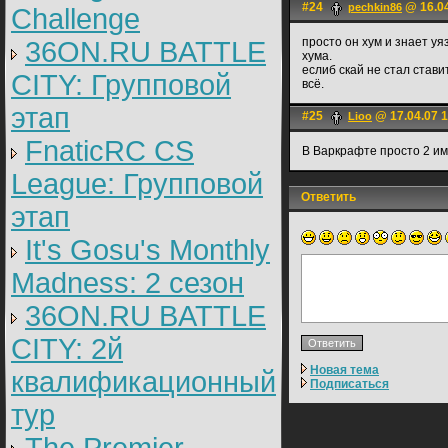
#24
@ 16.04
pechkin86
Challenge
просто он хум и знает у
36ON.RU BATTLE
хума.
еслиб скай не стал стави
CITY: Групповой
всё.
этап
#25
@ 17.04.07 1
Lioo
FnaticRC CS
В Варкрафте просто 2 им
League: Групповой
Ответить
этап
It's Gosu's Monthly
Madness: 2 сезон
36ON.RU BATTLE
CITY: 2й
Новая тема
квалификационный
Подписаться
тур