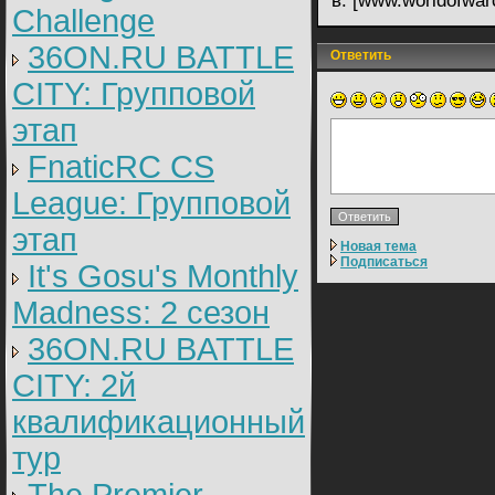
в: [www.worldofwarc
Challenge
36ON.RU BATTLE
Ответить
CITY: Групповой
этап
FnaticRC CS
League: Групповой
этап
Новая тема
Подписаться
It's Gosu's Monthly
Madness: 2 сезон
36ON.RU BATTLE
CITY: 2й
квалификационный
тур