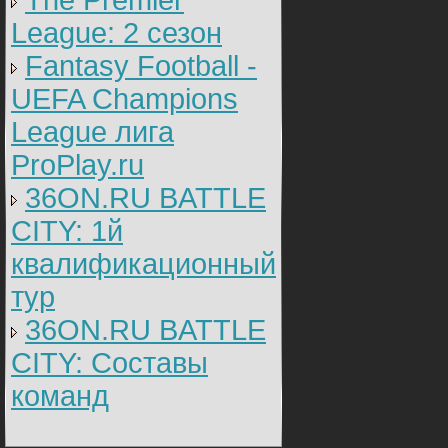
The Premier
League: 2 cезон
Fantasy Football -
UEFA Champions
League лига
ProPlay.ru
36ON.RU BATTLE
CITY: 1й
квалификационный
тур
36ON.RU BATTLE
CITY: Составы
команд