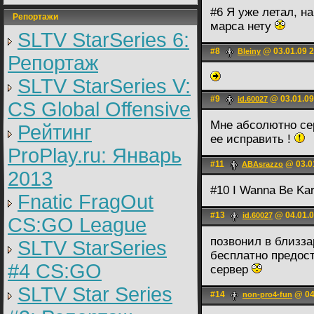
#6 Я уже летал, н
Репортажи
марса нету
SLTV StarSeries 6:
#8
@ 03.01.09 2
Bleiny
Репортаж
SLTV StarSeries V:
#9
@ 03.01.09
id.60027
CS Global Offensive
Мне абсолютно сер
Рейтинг
ее исправить !
ProPlay.ru: Январь
#11
@ 03.0
ABAsrazzo
2013
#10 I Wanna Be Kar
Fnatic FragOut
#13
@ 04.01.0
id.60027
CS:GO League
позвонил в близза
SLTV StarSeries
бесплатно предос
#4 CS:GO
сервер
SLTV Star Series
#14
@ 04
non-pro4-fun