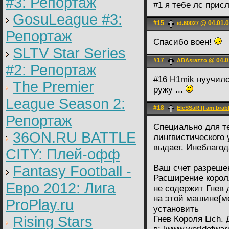
#3: Репортаж
#1 я тебе лс прис
GosuLeague #3:
#15
@ 04.01.0
id.60027
Репортаж
Спасибо воен!
SLTV Star Series
#17
@ 04.0
ABAsrazzo
#2: Репортаж
#16 H1mik нуучилс
The Premier
ружу ...
League Season 2:
#18
EleSSaR [I am brabl
Репортаж
Специально для т
36ON.RU BATTLE
лингвистического 
выдает. Инеблаго
CITY: Плей-офф
Fantasy Football -
Ваш счет разреше
Расширение короля
Евро 2012: Лига
не содержит Гнев 
на этой машине{м
ProPlay.ru
установить
Rising Stars
Гнев Короля Lich