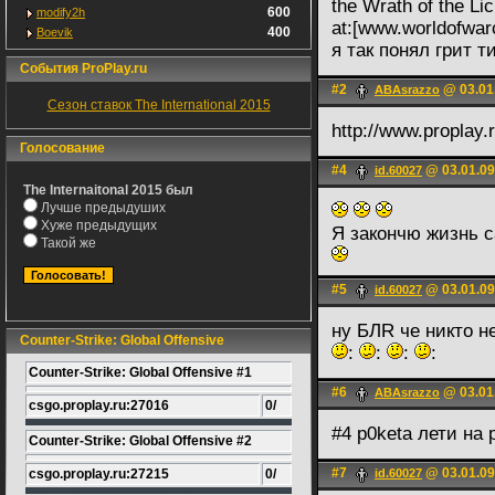
the Wrath of the Lic
600
modify2h
at:[www.worldofwarc
400
Boevik
я так понял грит 
События ProPlay.ru
#2
@ 03.01
ABAsrazzo
Сезон ставок The International 2015
http://www.propla
Голосование
#4
@ 03.01.09
id.60027
The Internaitonal 2015 был
Лучше предыдуших
Хуже предыдущих
Я закончю жизнь 
Такой же
#5
@ 03.01.09
id.60027
ну БЛR че никто н
Counter-Strike: Global Offensive
:
:
:
:
Counter-Strike: Global Offensive #1
#6
@ 03.01
ABAsrazzo
csgo.proplay.ru:27016
0/
#4 p0keta лети на
Counter-Strike: Global Offensive #2
#7
@ 03.01.09
csgo.proplay.ru:27215
0/
id.60027