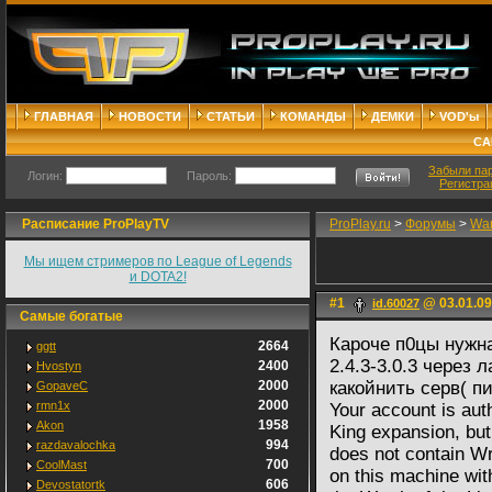
ГЛАВНАЯ
НОВОСТИ
СТАТЬИ
КОМАНДЫ
ДЕМКИ
VOD'ы
СА
Забыли па
Логин:
Пароль:
Регистра
Расписание ProPlayTV
ProPlay.ru
>
Форумы
>
WarC
Мы ищем стримеров по League of Legends
и DOTA2!
#1
@ 03.01.09
id.60027
Самые богатые
Кароче п0цы нужна
2664
ggtt
2.4.3-3.0.3 через 
2400
Hvostyn
2000
какойнить серв( п
GopaveC
2000
rmn1x
Your account is aut
1958
Akon
King expansion, but
994
razdavalochka
does not contain Wr
700
CoolMast
on this machine with
606
Devostatortk