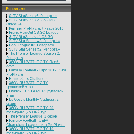
Репортажи
SLTV StarSeries 6: Репортаж
SLTV StarSeries V: CS Global
Offensive
Рейтинг ProPlay.ru: Январь 2013
Fnatic FragOut CS:GO League
SLTV StarSeries #4 CS:GO
SLTV Star Series #3: Репортаж
GosuLeague #3: Репортаж
SLTV Star Series #2: Репортаж
The Premier League Season 2:
Репортаж
36ON.RU BATTLE CITY: Плей-
офф
Fantasy Football - Евро 2012: Лига
ProPlay.ru
Rising Stars Challenge
36ON.RU BATTLE CITY:
Групповой этап
FnaticRC CS League: Групповой
этап
It's Gosu's Monthly Madness: 2
сезон
36ON.RU BATTLE CITY: 2й
квалификационный тур
The Premier League: 2 cезон
Fantasy Football - UEFA
Champions League лига ProPlay.ru
36ON.RU BATTLE CITY: 1й
квалификационный тур