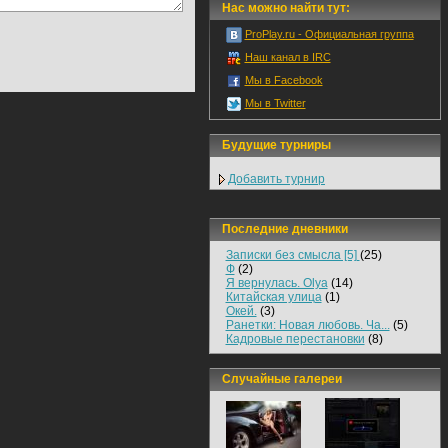
Нас можно найти тут:
ProPlay.ru - Официальная группа
Наш канал в IRC
Мы в Facebook
Мы в Twitter
Будущие турниры
Добавить турнир
Последние дневники
Записки без смысла [5]
(25)
Ф
(2)
Я вернулась. Olya
(14)
Китайская улица
(1)
Окей.
(3)
Ранетки: Новая любовь. Ча...
(5)
Кадровые перестановки
(8)
Случайные галереи