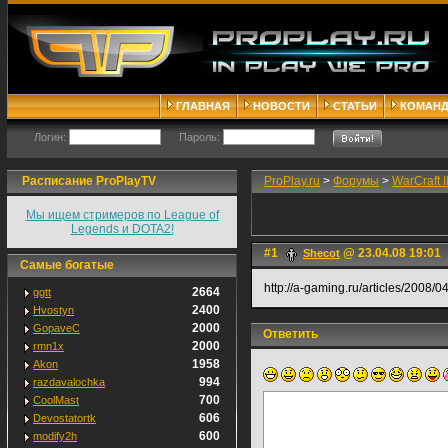
ГЛАВНАЯ
НОВОСТИ
СТАТЬИ
КОМАН
Логин:
Пароль:
Расписание ProPlayTV
ProPlay.ru
>
Форумы
>
WarCraft II
Мы ищем стримеров по League of
Legends и DOTA2!
#1
@ 23.04.08 19:01
Shecot
Самые богатые
http://a-gaming.ru/articles/2008/
2664
ggtt
2400
Hvostyn
2000
GopaveC
Ответить
2000
rmn1x
1958
Akon
994
razdavalochka
700
CoolMast
606
Devostatortk
600
modify2h