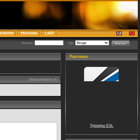
ГАЛЕРЕИ
РЕКЛАМА
САЙТ
Искать:
Где:
Партнеры
[
пожаловаться
]
Турниры ESL