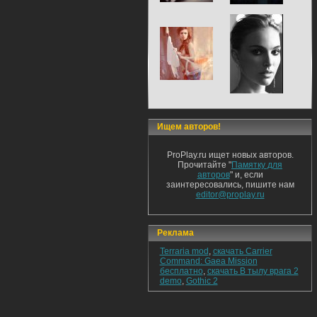
Ищем авторов!
ProPlay.ru ищет новых авторов.
Прочитайте "
Памятку для
авторов
" и, если
заинтересовались, пишите нам
editor@proplay.ru
Реклама
Terraria mod
,
скачать Carrier
Command: Gaea Mission
бесплатно
,
скачать В тылу врага 2
demo
,
Gothic 2