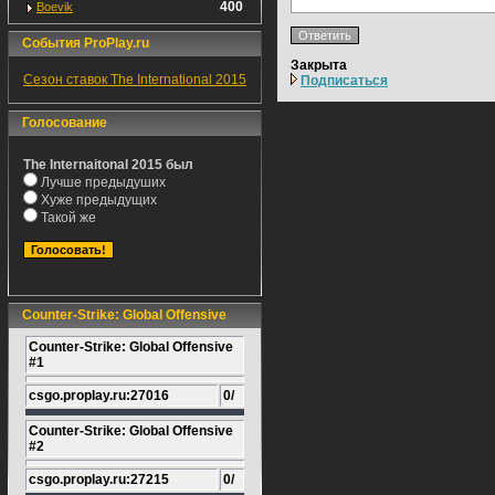
400
Boevik
События ProPlay.ru
Закрыта
Сезон ставок The International 2015
Подписаться
Голосование
The Internaitonal 2015 был
Лучше предыдуших
Хуже предыдущих
Такой же
Counter-Strike: Global Offensive
Counter-Strike: Global Offensive
#1
csgo.proplay.ru:27016
0/
Counter-Strike: Global Offensive
#2
csgo.proplay.ru:27215
0/