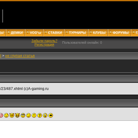
ДЫ
ДЕМКИ
VOD'ы
СТАВКИ
ТУРНИРЫ
КЛУБЫ
ФОРУМЫ
Забыли пароль?
Пользователей онлайн: 0
Регистрация
I
>
не глупая статья
04/23/487.xhtml (с)A-gaming.ru