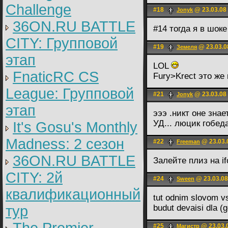
Challenge
#18
@ 23.03.08
Jonyk
36ON.RU BATTLE
#14 тогда я в шоке
CITY: Групповой
#19
@ 23.03.0
Земеля
этап
LOL
FnaticRC CS
Fury>Krect это же
League: Групповой
#21
@ 23.03.08
Jonyk
этап
эээ .никт оне зна
УД... люцик гобед
It's Gosu's Monthly
Madness: 2 сезон
#22
@ 23.03.
Freeman
36ON.RU BATTLE
Залейте плиз на ifo
CITY: 2й
#24
@ 23.03.08
Sween
квалификационный
tut odnim slovom v
тур
budut devaisi dla (
#25
@ 23.03.
Магистр