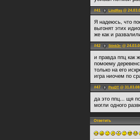
#41
@ 24.03.0
LindRes
Я надеюсь, что по
выгонят этих идио
же как и развалил
#42
@ 24.03.0
Stink3r-
и правда ппц как 
помоему деревенс
только на его иск
игра ниочем по с
#47
@ 31.03.08
PesDT
да это ппц... щя 
могли одного разв
Ответить