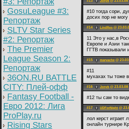
#3: Репортаж
#13
@ 23.03.08
Jonyk
GosuLeague #3:
#10 тогда сори, ду
досих пор не могу 
Репортаж
SLTV Star Series
#14
@ 23.03.0
LindRes
#2: Репортаж
11 Это у нас,в Рос
Европе и Азии так
The Premier
ГГТВ показывали 
League Season 2:
#15
@ 23.03
maryache
Репортаж
#11
36ON.RU BATTLE
мухахах ты тоже в
CITY: Плей-офф
#16
@ 23.03.08
Jonyk
Fantasy Football -
#12 ты сам то виде
Евро 2012: Лига
#17
@ 23.0
UDForNight
ProPlay.ru
лол керст играет 
Rising Stars
онлайн турнире Кр