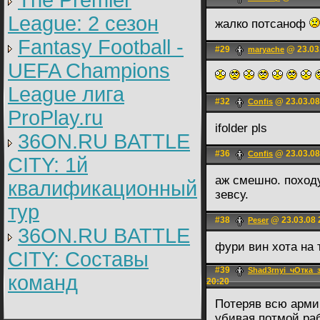
The Premier
League: 2 cезон
жалко потсаноф
Fantasy Football -
#29
@ 23.03
maryache
UEFA Champions
League лига
#32
@ 23.03.08
Confis
ProPlay.ru
ifolder pls
36ON.RU BATTLE
#36
@ 23.03.08
Confis
CITY: 1й
аж смешно. поход
квалификационный
зевсу.
тур
#38
@ 23.03.08 
Peser
36ON.RU BATTLE
фури вин хота на 
CITY: Составы
#39
Shad3rnyi_чОтка_
команд
20:20
Потеряв всю армию
убивая потмой ра