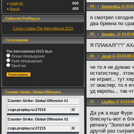
600
modify2h
#4
@ 23.03
DestroyALL
400
Boevik
я смотрел сегодня
События ProPlay.ru
два бревна по ср
Сезон ставок The International 2015
#5
@ 23.03.0
Dentaky_
Голосование
Я ПЛАКАЛ!"!"!" АХА
The Internaitonal 2015 был
#6
@ 23.03.08 1
Лучше предыдуших
Jonyk
Хуже предыдущих
Такой же
че то я не думаю ч
остатистику.. это
не играет... тут х
эт окаспер, то я ег
уд европы... так ч
Counter-Strike: Global Offensive
Counter-Strike: Global Offensive #1
#7
@ 23.03.08
LindRes
csgo.proplay.ru:27016
0/
Да уж а еще Фури
блеснуть-вот и бл
Counter-Strike: Global Offensive #2
ретингу "Золотая 
csgo.proplay.ru:27215
0/
другой раз сыгра