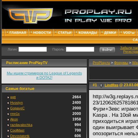
ГЛАВНАЯ
НОВОСТИ
СТАТЬИ
КОМАНДЫ
ДЕМКИ
VOD'ы
СА
Забыли па
Логин:
Пароль:
Регистра
Расписание ProPlayTV
ProPlay.ru
>
Форумы
>
War
Мы ищем стримеров по League of Legends
и DOTA2!
#1
@ 23.03.08
LindRes
Самые богатые
http://w3g.replays.
2664
ggtt
23/12062625781861
2400
Hvostyn
2000
Фури+Зевс играют 
GopaveC
2000
rmn1x
Kaspa . На 10ой м
1958
Akon
приходиться играт
994
razdavalochka
один выигрывает 
700
CoolMast
опозориться нель
606
Devostatortk