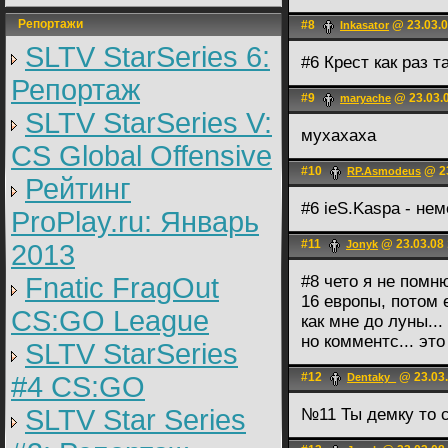
Репортажи
#8
@ 23.03.0
Inkasator
SLTV StarSeries 6:
#6 Крест как раз та
Репортаж
#9
@ 23.03.0
maryache
SLTV StarSeries V:
мухахаха
CS Global Offensive
#10
@ 23
RP.Asmodeus
Рейтинг
#6 ieS.Kaspa - нем
ProPlay.ru: Январь
#11
@ 23.03.08 
Jonyk
2013
Fnatic FragOut
#8 чето я не помн
16 европы, потом е
CS:GO League
как мне до луны..
но комментс... эт
SLTV StarSeries
#12
@ 23.03.
#4 CS:GO
Dentaky_
SLTV Star Series
№11 Ты демку то 