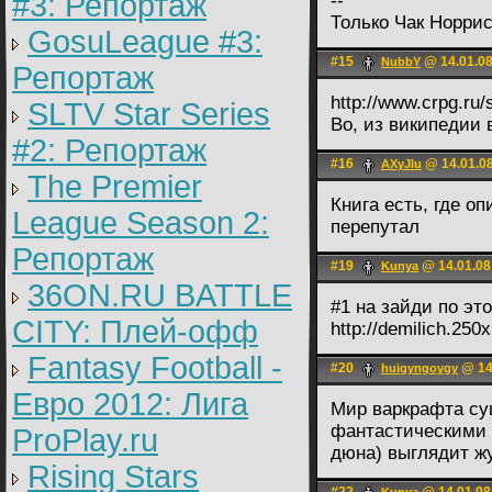
#3: Репортаж
--
Только Чак Норри
GosuLeague #3:
#15
@ 14.01.08
NubbY
Репортаж
http://www.crpg.ru/
SLTV Star Series
Во, из википедии
#2: Репортаж
#16
@ 14.01.08
AXyJIu
The Premier
Книга есть, где о
League Season 2:
перепутал
Репортаж
#19
@ 14.01.08
Kunya
36ON.RU BATTLE
#1 на зайди по эт
CITY: Плей-офф
http://demilich.25
Fantasy Football -
#20
@ 14
huigyngoygy
Евро 2012: Лига
Мир варкрафта су
фантастическими 
ProPlay.ru
дюна) выглядит жу
Rising Stars