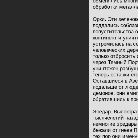
обменялись многи
обработки металл
Орки. Эти зелено
поддались соблаз
попустительства 
континент и уничт
устремилась на се
человеческих держ
только отбросить 
через Темный Пор
уничтожен разбуш
теперь останки е
Оставшиеся в Азе
подальше от люде
демонов, они вмиг
обратившись к пр
Эредар. Высокораз
тысячелетий наза
немногие эредары,
бежали от гнева 
тех пор они имену