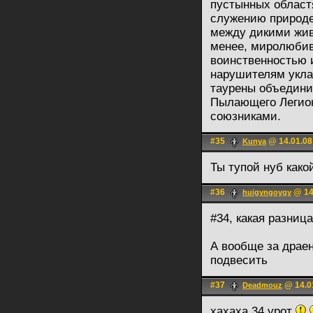
пустынных област
служению природе
между дикими жив
менее, миролюбив
воинственностью 
нарушителям укла
таурены объедини
Пылающего Легион
союзниками.
#35
@ 14.01.08
Kunya
Ты тупой нуб како
#36
@ 14
huigyngoygy
#34, какая разница
А вообще за драе
подвесить
#37
@ 14.0
Deadmouz
хахаха 34 урот