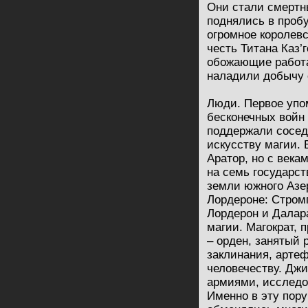
Они стали смертн
поднялись в проб
огромное королевс
честь Титана Каз’
обожающие работа
наладили добычу 
Люди. Первое упо
бесконечных войн
поддержали соседе
искусству магии. 
Аратор, но с века
на семь государст
земли южного Азе
Лордероне: Стромг
Лордерон и Далар
магии. Магократ,
– орден, занятый 
заклинания, арте
человечеству. Дж
армиями, исследо
Именно в эту пор