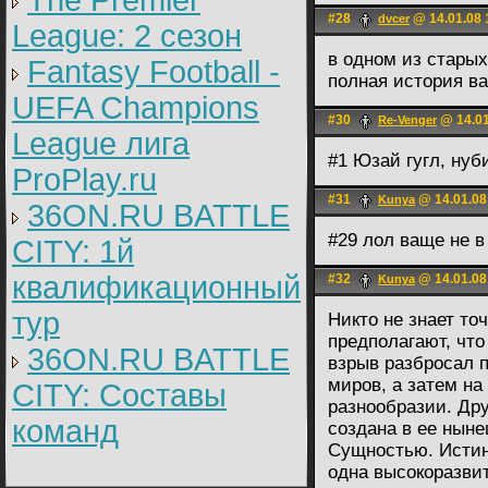
The Premier
#28
@ 14.01.08 
dvcer
League: 2 cезон
в одном из старых
Fantasy Football -
полная история в
UEFA Champions
#30
@ 14.01
Re-Venger
League лига
#1 Юзай гугл, ну
ProPlay.ru
#31
@ 14.01.08
Kunya
36ON.RU BATTLE
#29 лол ваще не в
CITY: 1й
квалификационный
#32
@ 14.01.08
Kunya
тур
Никто не знает то
предполагают, чт
36ON.RU BATTLE
взрыв разбросал 
миров, а затем на
CITY: Составы
разнообразии. Дру
команд
создана в ее нын
Сущностью. Истина
одна высокоразви