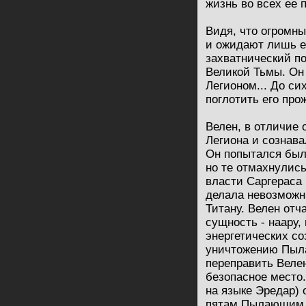
жизнь во всех ее 
Видя, что огромн
и ожидают лишь ег
захватнический п
Великой Тьмы. Он
Легионом... До си
поглотить его про
Велен, в отличие
Легиона и сознав
Он попытался был
но те отмахнулись
власти Саргераса
делала невозможн
Титану. Велен отч
сущность - наару,
энергетических с
уничтожению Пыл
переправить Велен
безопасное место.
на языке Эредар) 
пятам Пылающим Л