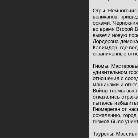
Огры. Немногочис
великанов, прише
орками. Чернокни
во время Второй 
вывели новую поро
Лордерона демона
Калимдор, где ве
ограниченные отн
Гномы. Мастеровы
удивительном горо
отношения с сосе
машинами и огнес
Войны гномы выст
отказались отраж
пытаясь избавить
Гномереган от нас
сожалению, город 
гномов было унич
Таурены. Массивн