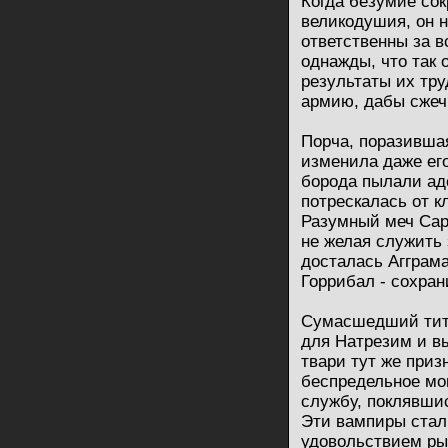
Когда безумие со
великодушия, он н
ответственны за 
однажды, что так 
результаты их тр
армию, дабы сжеч
Порча, поразившая
изменила даже его
борода пылали адс
потрескалась от к
Разумный меч Сар
не желая служить 
досталась Агграма
Горрибал - сохран
Сумасшедший тит
для Натрезим и в
твари тут же приз
беспредельное мо
службу, поклявшис
Эти вампиры стали
удовольствием ры