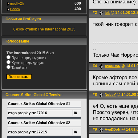
Спс за внимание).
600
modify2h
400
Boevik
#2
@ 14.01.08 12:
lol.
События ProPlay.ru
твой ник говорит 
Сезон ставок The International 2015
Голосование
------------------------
--
The Internaitonal 2015 был
Только Чак Норри
Лучше предыдуших
Хуже предыдущих
#4
@ 14.01.0
AvaDDoN
Такой же
Кроме афтора все
напиши сам свой м
#8
@ 14.01.08 
Counter-Strike: Global Offensive
NubbY
Counter-Strike: Global Offensive #1
#4 О, есть еще ад
Просто уверен, чт
csgo.proplay.ru:27016
0/
не попадались на 
Counter-Strike: Global Offensive #2
#9
@ 14.01.0
AvaDDoN
csgo.proplay.ru:27215
0/