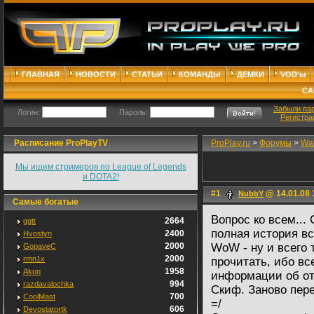
ГЛАВНАЯ
НОВОСТИ
СТАТЬИ
КОМАНДЫ
ДЕМКИ
VOD'ы
СА
Забыли па
Логин:
Пароль:
Регистра
Расписание ProPlayTV
ProPlay.ru
>
Форумы
>
War
Мы ищем стримеров по League of Legends
и DOTA2!
#1
@ 14.01.08 
NubbY
Самые богатые
Вопрос ко всем...
2664
ggtt
полная история вс
2400
Hvostyn
2000
WoW - ну и всего 
GopaveC
2000
rmn1x
прочитать, ибо вс
1958
Akon
информации об от
994
razdavalochka
Скиф. Заново пере
700
CoolMast
=/
606
Devostatortk