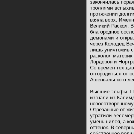
закончилась пора
троллями вспыхив
протяжении долгих
взяла верх. Имен
Великий Раскол. 
благородное сосл
демонами и откры
через Колодец Веч
лишь уничтожив с
расколол материк 
Лордерон и Нортре
Со времен тех да
отгородиться от о
Ашенвальского ле
Высшие эльфы. П
изгнали из Калимд
новосотворенному 
Отрезанные от жи
утратили бессмерт
уменьшился, а ко
оттенок. В северн
собственное волш