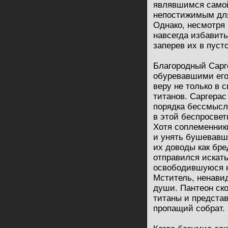
являвшимся самой
непостижимым для
Однако, несмотря 
навсегда избавит
заперев их в пуст
Благородный Сарге
обуревавшими его
веру не только в 
титанов. Саргерас
порядка бессмысл
в этой беспросвет
Хотя соплеменник
и унять бушевавш
их доводы как бре
отправился искать
освободившуюся н
Мститель, ненави
души. Пантеон ск
титаны и представ
пропащий собрат.