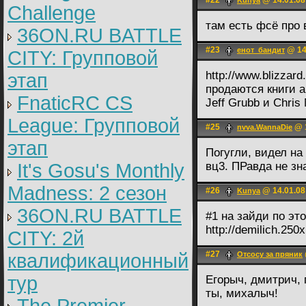
#22
@ 14.01.08
Kunya
Challenge
там есть фсё про 
36ON.RU BATTLE
#23
@ 14
енот_бандит
CITY: Групповой
http://www.blizza
этап
продаются книги ав
FnaticRC CS
Jeff Grubb и Chri
League: Групповой
#25
@ 1
nvva.WannaDie
этап
Погугли, видел на
It's Gosu's Monthly
вц3. ПРавда не зн
Madness: 2 сезон
#26
@ 14.01.08
Kunya
36ON.RU BATTLE
#1 на зайди по эт
http://demilich.25
CITY: 2й
#27
квалификационный
Отсосу за пряник
тур
Егорыч, дмитрич, 
ты, михалыч!