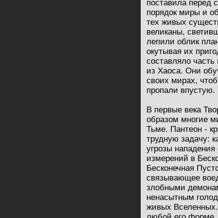
поставила перед с
порядок миры и о
тех живых существ
великаны, светив
лепили облик план
окутывая их приго
составляло часть 
из Хаоса. Они об
своих мирах, чтоб
пропали впустую.
В первые века Тв
образом многие м
Тьме. Пантеон - к
трудную задачу: к
угрозы нападения
измерений в Беско
Бесконечная Пусто
связывающее вое
злобными демона
ненасытным голод
живых Вселенных.
любой его форме, 