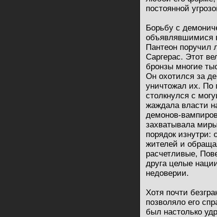
постоянной угроз
Борьбу с демонич
объявлявшимися в
Пантеон поручил 
Саргерас. Этот ве
бронзы многие ты
Он охотился за де
уничтожал их. По 
столкнулся с могу
жаждала власти н
демонов-вампиров
захватывала миры
порядок изнутри:
жителей и обраща
расчетливые, Пов
друга целые нации
недоверии.
Хотя почти безгр
позволяло его спр
был настолько уд