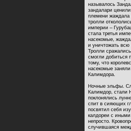
называлось Занда
зандалари ценили
племени жаждала 
тролли откололис
империи – Гуруба
стала третья импе
насекомые, жажда
и уничтожать всю
Тролли сражались 
смогли добиться 
тому, что королев
насекомые заняли
Калимдора.
Ночные эльфы. С
Калимдор, стали 
поклонялись лунно
спит в сияющих г
посвятил себя из
калдореи с иными
непросто. Кровоп
случившаяся меж