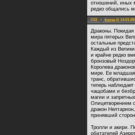
отношений, иных 
редко общались м
#33
@ 14.01.08
Kunya
Драконы. Покидая
мира пятерых Вели
остальные предста
Каждый из Велики
и крайне редко вм
бронзовый Ноздор
Королева драконо
мире. Ее младшая 
транс, обративши
теперь наблюдает 
чащобами и безбр
магии и запретны
Олицетворением с
дракон Нелтарион
принявший сторон
Тролли и акири. П
обитателей Азеро