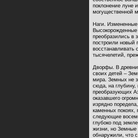
поклонение луне и
могущественной м
Наги. Измененные
Высокорожденные 
преобразились в з
построили новый 
восстанавливать 
тысячелетий, преж
Дворфы. В древни
своих детей – Зе
мира. Земных не з
сюда, на глубину,
преобразующих Аз
оказавшего огром
изрядно поредела
каменных покоях, 
следующие восемь
глубоко под земле
жизни, но Земные 
обнаружили, что 