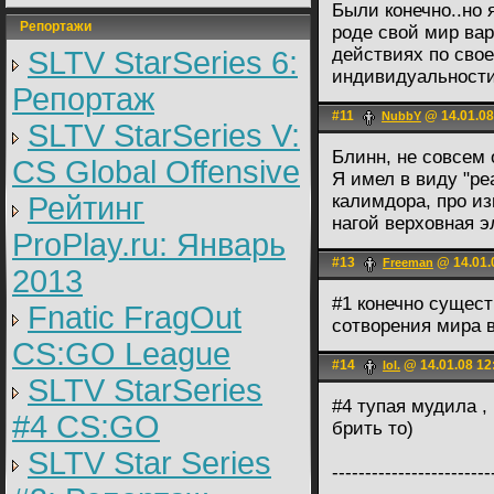
Были конечно..но 
Репортажи
роде свой мир вар
действиях по свое
SLTV StarSeries 6:
индивидуальности
Репортаж
#11
@ 14.01.08
NubbY
SLTV StarSeries V:
Блинн, не совсем о
CS Global Offensive
Я имел в виду "ре
Рейтинг
калимдора, про из
нагой верховная э
ProPlay.ru: Январь
#13
@ 14.01.
Freeman
2013
#1 конечно существ
Fnatic FragOut
сотворения мира 
CS:GO League
#14
@ 14.01.08 12
lol.
SLTV StarSeries
#4 тупая мудила ,
#4 CS:GO
брить то)
SLTV Star Series
------------------------