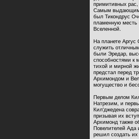
примитивных рас,
Самым выдающимс
был Тикондрус Оче
пламенную месть 
Вселенной.
На планете Аргус 
служить отличным 
были Эредар, выс
способностями к 
тихой и мирной жи
предстал перед т
Архимондом и Вел
могущество и бесс
Первым делом Кил
Натрезим, и первы
Кил'джедена совр
призывая их вступ
Архимонд также о
Повелителей Ада 
решил создать их