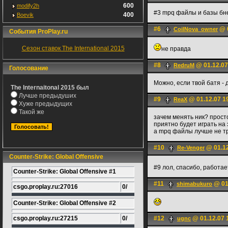
600
modify2h
#3 mpq файлы и базы бне
400
Boevik
#6
@ 0
CoilNova_owner
События ProPlay.ru
Сезон ставок The International 2015
не правда
#8
@ 01.12.07
RedruM
Голосование
Можно, если твой батя -
The Internaitonal 2015 был
Лучше предыдуших
#9
@ 01.12.07 1
ReaX
Хуже предыдущих
Такой же
зачем менять ник? прост
приятно будет играть на 
а mpq файлы лучше не тр
#10
@ 01.12
Re-Venger
Counter-Strike: Global Offensive
#9 лол, спасибо, работае
Counter-Strike: Global Offensive #1
#11
@ 01
shimabukuro
csgo.proplay.ru:27016
0/
Counter-Strike: Global Offensive #2
csgo.proplay.ru:27215
0/
#12
@ 01.12.07 
ugnc