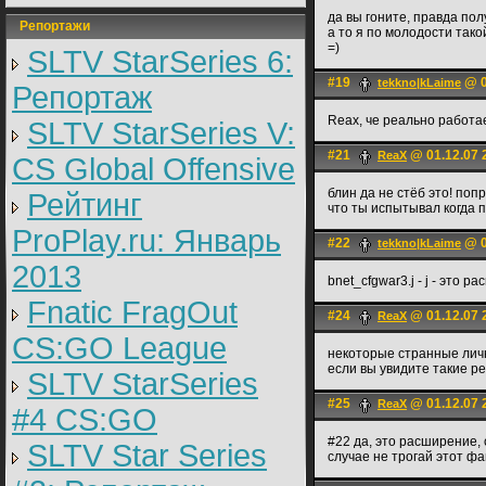
да вы гоните, правда по
Репортажи
а то я по молодости тако
=)
SLTV StarSeries 6:
#19
@ 0
tekkno|kLaime
Репортаж
Reax, че реально работа
SLTV StarSeries V:
#21
@ 01.12.07 
ReaX
CS Global Offensive
блин да не стёб это! поп
Рейтинг
что ты испытывал когда п
ProPlay.ru: Январь
#22
@ 0
tekkno|kLaime
2013
bnet_cfgwar3.j - j - это 
Fnatic FragOut
#24
@ 01.12.07 
ReaX
CS:GO League
некоторые странные личн
если вы увидите такие ре
SLTV StarSeries
#25
@ 01.12.07 
ReaX
#4 CS:GO
#22 да, это расширение,
SLTV Star Series
случае не трогай этот фай