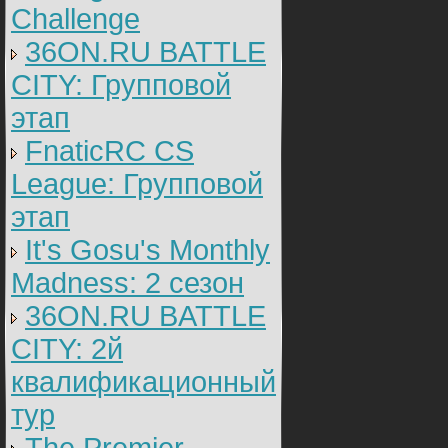
Challenge
36ON.RU BATTLE
CITY: Групповой
этап
FnaticRC CS
League: Групповой
этап
It's Gosu's Monthly
Madness: 2 сезон
36ON.RU BATTLE
CITY: 2й
квалификационный
тур