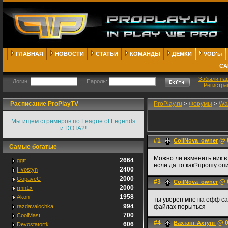
ГЛАВНАЯ
НОВОСТИ
СТАТЬИ
КОМАНДЫ
ДЕМКИ
VOD'ы
СА
Забыли па
Логин:
Пароль:
Регистра
Расписание ProPlayTV
ProPlay.ru
>
Форумы
>
War
Мы ищем стримеров по League of Legends
и DOTA2!
#1
@ 0
CoilNova_owner
Самые богатые
Можно ли изменить ник в
2664
ggtt
если да то как?прошу оп
2400
Hvostyn
2000
GopaveC
#3
@ 0
CoilNova_owner
2000
rmn1x
1958
Akon
ты уверен мне на офф сай
994
razdavalochka
файлах порыться
700
CoolMast
#4
@ 0
Вахтанг Ахтунг
606
Devostatortk