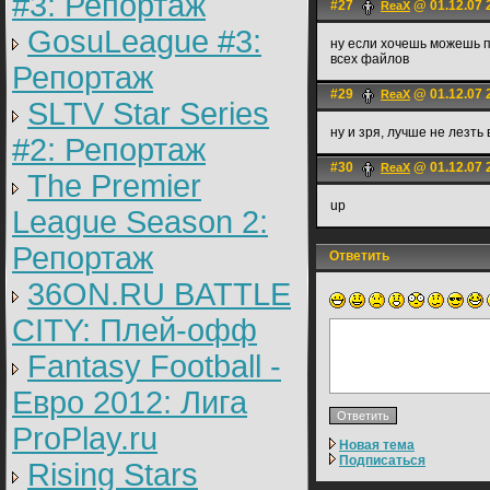
#3: Репортаж
#27
@ 01.12.07 
ReaX
GosuLeague #3:
ну если хочешь можешь 
всех файлов
Репортаж
#29
@ 01.12.07 
ReaX
SLTV Star Series
ну и зря, лучше не лезть
#2: Репортаж
#30
@ 01.12.07 
ReaX
The Premier
up
League Season 2:
Репортаж
Ответить
36ON.RU BATTLE
CITY: Плей-офф
Fantasy Football -
Евро 2012: Лига
ProPlay.ru
Новая тема
Подписаться
Rising Stars