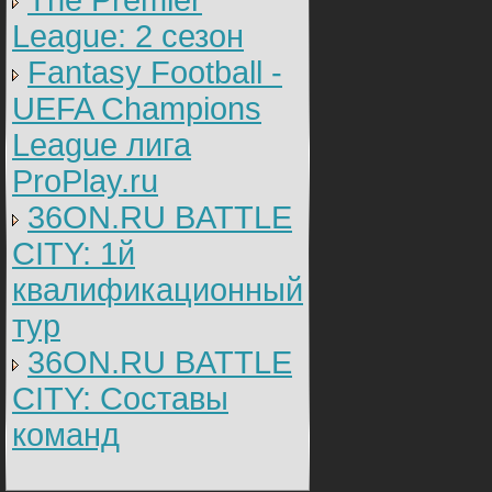
The Premier
League: 2 cезон
Fantasy Football -
UEFA Champions
League лига
ProPlay.ru
36ON.RU BATTLE
CITY: 1й
квалификационный
тур
36ON.RU BATTLE
CITY: Составы
команд