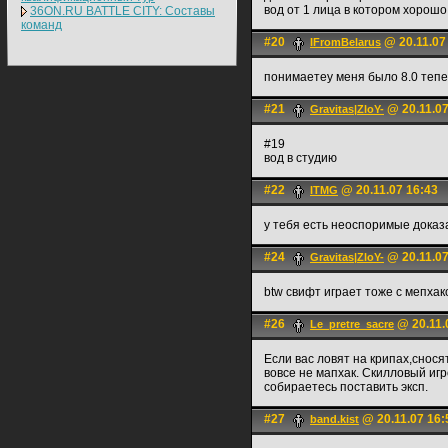
вод от 1 лица в котором хорошо
36ON.RU BATTLE CITY: Составы
команд
#20
@ 20.11.07
IFromBelarus
понимаетеу меня было 8.0 тепе
#21
@ 20.11.07
Gravitas|ZloY-
#19
вод в студию
#22
@ 20.11.07 16:43
ITMG
у тебя есть неоспоримые доказ
#24
@ 20.11.07
Gravitas|ZloY-
btw свифт играет тоже с мепхак
#26
@ 20.11.
Le_pretre_sacre
Если вас ловят на крипах,сносят
вовсе не мапхак. Скилловый игр
собираетесь поставить эксп.
#27
@ 20.11.07 16:
band.kist