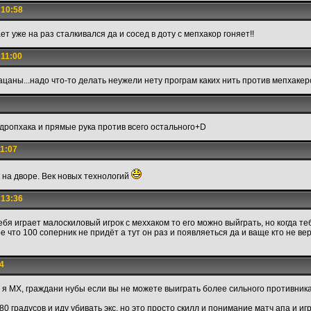
 10:58
ет уже на раз сталкивался да и сосед в доту с мепхакор гоняет!!
 11:00
ацаны...надо что-то делать неужели нету програм каких нить против мепхакер
 дропхака и прямые рука против всего остального+D
11:07
 на дворе. Век новых технологий
 13:36
тебя играет малоскиловый игрок с меххаком то его можно выйграть, но когда т
ое что 100 соперник не придёт а тут он раз и появляеться да и ваще кто не
4
 я МХ, граждани нубы если вы не можете выиграть более сильного противника
0 градусов и иду убивать экс, но это просто скилл и понимание матч апа и игр