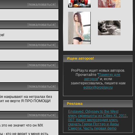
[
пожаловаться
]
[
пожаловаться
]
ов!
[
пожаловаться
]
Ищем авторов!
[
пожаловаться
]
ProPlay.ru ищет новых авторов.
Прочитайте "
Памятку для
авторов
" и, если
заинтересовались, пишите нам
[
пожаловаться
]
editor@proplay.ru
ебя накрывают на нетралах без
 верит не верте Я ПРО ПОМОЩИ
Реклама
Enslaved: Odyssey to the West
[
пожаловаться
]
ключ
,
скриншоты из Cities XL 2011
,
007: Квант милосердия ключ
,
скачать Гарри Поттер и Дары
 это не значит что он МХ
Смерти. Часть первая demo
ы - кто не верит у меня есть