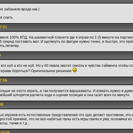
не забанили вроде как )
ся слить
7:51
 меня 100% КПД. На шахматной планете где я играю по 1 (!) минуте на партию
5 секунд поставить мат. И щелкнуть по фигуре нужно точно, и быстро, это при
ть лечилку.
6
кто нуб а кто не нуб. Но у 40 левла хватит скилла и чувства тайменга чтобы п
итерами бороться? Оригинальное решение
7:59
ольше не охото играть, а так получается варшахматы. И кликать нужно и думат
ейший алгоритм расчета хода и оценки позиции и она гасит всех по минуте.
00
ых игроков есть естественные представления что щас делает противник, это в
простой причине, что не все набитые лвлы есть игры скила и ума, половина из
ссы, танки и т.д ...
 19:06