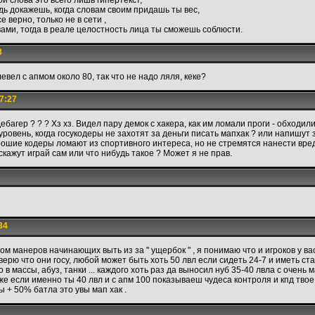
ои слова это всего лишь гипертекст,
дь докажешь, когда словам своим придашь ты вес,
 верно, только не в сети ,
вами, тогда в реале целостность лица ты сможешь соблюсти.
3
евел с апмом около 80, так что не надо ляля, кеке?
7:27
ебагер ? ? ? Хз хз. Видел пару демок с хакера, как им ломали проги - обходил
уровень, когда госукодеры не захотят за деньги писать мапхак ? или напишут 
рошие кодеры ломают из спортивного интереса, но не стремятся нанести вред
 скажут играй сам или что нибудь такое ? Может я не прав.
34
м манеров начинающих выть из за " ущербок " , я понимаю что и игроков у вас 
верю что они госу, любой может быть хоть 50 лвл если сидеть 24-7 и иметь ста
о в массы, абуз, танки ... каждого хоть раз да выносил нуб 35-40 лвла с очень 
даже если именно ты 40 лвл и с апм 100 показываеш чудеса контроля и кпд твое
сы + 50% батла это увы мап хак .