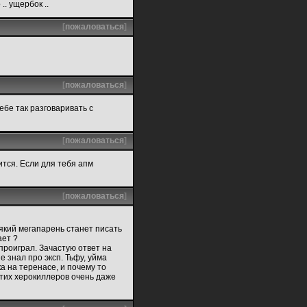
.. ущербок ..
[
пожаловаться
]
[
пожаловаться
]
тебе так разговаривать с
[
пожаловаться
]
ится. Если для тебя апм
[
пожаловаться
]
який мегапарень станет писать
ает ?
проиграл. Зачастую ответ на
е знал про эксп. Тьфу, уйма
а на теренасе, и почему то
этих херокиллеров очень даже