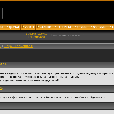
ДЫ
ДЕМКИ
VOD'ы
СТАВКИ
ТУРНИРЫ
КЛУБЫ
ФОРУМЫ
Забыли пароль?
Пользователей онлайн: 0
Регистрация
I
>
Пацаны помогите!!!
10:18
нет каждый второй мепхакер пи...ц я хуею незнаю что делать дему смотрели н
рога что выробать Мепхак, и куда нужно отсылать демку...
 уроды мепхакеры помогите чё дделаТь!!
:24
пишут на форумах что отсылать бесполезно, никого не банят. Ждем патч