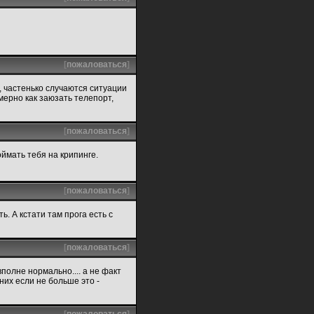
[
пожаловаться
]
, частенько случаются ситуации
мерно как заюзать телепорт,
[
пожаловаться
]
оймать тебя на крипинге.
[
пожаловаться
]
ь. А кстати там прога есть с
[
пожаловаться
]
полне нормально.... а не факт
 них если не больше это -