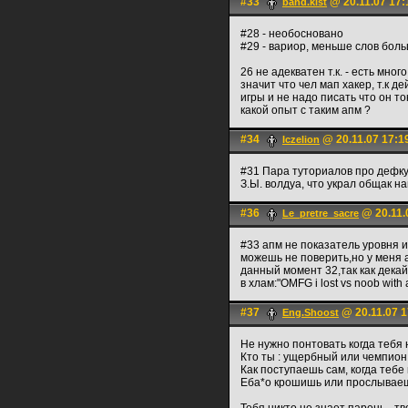
#33
@ 20.11.07 17:
band.kist
#28 - необосновано
#29 - вариор, меньше слов боль
26 не адекватен т.к. - есть мно
значит что чел мап хакер, т.к д
игры и не надо писать что он т
какой опыт с таким апм ?
#34
@ 20.11.07 17:1
Iczelion
#31 Пара туториалов про дефку 
З.Ы. волдуа, что украл общак н
#36
@ 20.11.
Le_pretre_sacre
#33 апм не показатель уровня иг
можешь не поверить,но у меня а
данный момент 32,так как декай
в хлам:"OMFG i lost vs noob with ap
#37
@ 20.11.07 1
Eng.Shoost
Не нужно понтовать когда тебя 
Кто ты : ущербный или чемпион
Как поступаешь сам, когда тебе
Еба*о крошишь или прослываеш