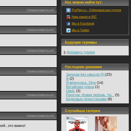
Нас можно найти тут:
[
пожаловаться
]
ProPlay.ru - Официальная группа
Наш канал в IRC
Мы в Facebook
[
пожаловаться
]
Мы в Twitter
Будущие турниры
[
пожаловаться
]
Добавить турнир
Последние дневники
[
пожаловаться
]
Записки без смысла [5]
(25)
Ф
(2)
Я вернулась. Olya
(14)
Китайская улица
(1)
Окей.
(3)
[
пожаловаться
]
Ранетки: Новая любовь. Ча...
(5)
Кадровые перестановки
(8)
Случайные галереи
[
пожаловаться
]
ей...это важно!