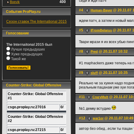
сиди и жди патч
400
Boevik
#4
@ 20.11.07 
Human-Bayer
События ProPlay.ru
ждем патч, а затем и новый мапх
Сезон ставок The International 2015
#5
@ 20.11.07 
IFromBelarus
Голосование
Твари мрази я их всех убью пинг
The Internaitonal 2015 был
Лучше предыдуших
#8
@ 20.11.07 10:32
Pred
Хуже предыдущих
Такой же
#1 maphackers даже теперь на 
#9
@ 20.11.07 10:35
sluff
Реально че за xyиня надо подн
Counter-Strike: Global Offensive
реальным пацанам уже xyи пога
Counter-Strike: Global Offensive
#11
@ 20.11.07 10
CrazyMult
#1
csgo.proplay.ru:27016
0/
№1 демку встудию
Counter-Strike: Global Offensive
#12
@ 20.11.07 10:49
war1or
#2
автор без обид...если ты пацан
csgo.proplay.ru:27215
0/