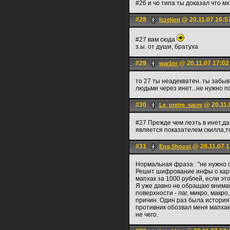
#26 и чо типа ты доказал что мх 
#28
@ 20.11.07 16:5
Iczelion
#27 вам сюда
з.ы. от души, братуха
#29
@ 20.11.07 17:02
war1or
то 27 ты неадекватен. ты забыва
людьми через инет...не нужно по
#30
@ 20.11.
Le_pretre_sacre
#27 Прежде чем лезть в инет,да
является показателем скилла,то
#31
@ 20.11.07 1
Eng.Shoost
Нормальная фраза : "не нужно п
Решит шифрование инфы о карте
мапхак за 1000 рублей, если эт
Я уже давно не обращаю вниман
поверхности - лаг, микро, макро
причин. Один раз была история,
противник обозвал меня мапхаке
не чего.