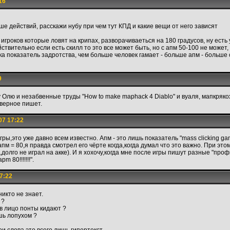
16
ше действий, расскажи нубу при чем тут КПД и какие вещи от него зависят
го игроков которые ловят на крипах, разворачиваеться на 180 градусов, ну есть 
ействительно если есть скилл то это все может быть, но с апм 50-100 не может,
ока показатель задротства, чем больше человек гамает - больше апм - больше 
9
Олю и незабвенные труды "How to make maphack 4 Diablo" и вуаля, мапкрякох
аверное пишет.
07 17:22
ры,это уже давно всем известно. Апм - это лишь показатель "mass clicking gam
пм = 80,я правда смотрел его чёрте когда,когда думал что это важно. При этом
,долго не играл на акке). И я хохочу,когда мне после игры пишут разные "проф
m 80!!!!!!!".
7:22
никто не знает.
 ?
 в лицо понты кидают ?
ь лопухом ?