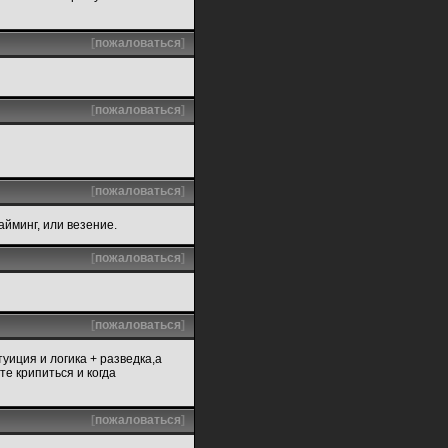
[
пожаловаться
]
[
пожаловаться
]
[
пожаловаться
]
айминг, или везение.
[
пожаловаться
]
[
пожаловаться
]
туиция и логика + разведка,а
те крипиться и когда
[
пожаловаться
]