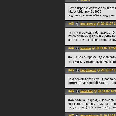
Вот я играл с мапхакером и его 
http://ifolder.ru/4213979
я уд он орк, этот у*бан умудрил
#43
@ 20.11.07 1
Eng.Shoost
Кстати я выходит бог шахмат. У
когда лишний ферзь и нужно за 
задисплеить хекс на героя, выпи
#44
@ 20.11.07 17:5
Iczelion
#41 Я не собираюсь доказывать 
#43 Минуту ставишь чтобы с ч
#45
@ 20.11.07 1
Eng.Shoost
Там режим такой есть. Просто д
огромной дебютной базой, + нов
#46
@ 20.11.07 18:
band.kist
#44 далеко не факт, у нормальн
что хватит скила и таминга, по 
задротство ( 50% стат ), абуз, ма
#47
@ 20.11.07
IFromBelarus