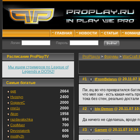
ГЛАВНАЯ
НОВОСТИ
СТАТЬИ
КОМАН
Логин:
Пароль:
Расписание ProPlayTV
ProPlay.ru
>
Форумы
>
WarCraft II
Мы ищем стримеров по League of
Legends и DOTA2!
#1
@ 20.11.07 
IFromBelarus
Самые богатые
Пи..ец во что превратился батл
2664
ggtt
что меп хак - есть какая-нить п
2400
Hvostyn
тока без стен, реально достали
2000
GopaveC
2000
rmn1x
#2
@ 20.11.07 10
blg-Demon
1958
Akon
994
razdavalochka
Да ничего не сделаешь, вроде 
700
CoolMast
#3
@ 20.11.07 10:24
Garnett
606
Devostatortk
600
modify2h