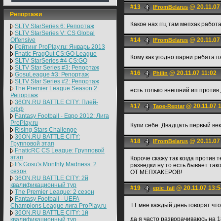
#13
@ 20.11.07
IFromBelarus
Репортажи
Какое нах ггц там мепхак работа
SLTV StarSeries 6: Репортаж
SLTV StarSeries V: CS Global
Offensive
#14
@ 20.11.07
IFromBelarus
Рейтинг ProPlay.ru: Январь 2013
Fnatic FragOut CS:GO League
Кому как угодно парни ребята п
SLTV StarSeries #4 CS:GO
SLTV Star Series #3: Репортаж
#16
@ 20.11.07 11:02
Philin
GosuLeague #3: Репортаж
SLTV Star Series #2: Репортаж
The Premier League Season 2:
есть только внешний ип против
Репортаж
36ON.RU BATTLE CITY: Плей-
#17
@ 20.11.07 
Taoe-Reptar
офф
Fantasy Football - Евро 2012: Лига
ProPlay.ru
Купи себе. Двадцать первый век
Rising Stars Challenge
36ON.RU BATTLE CITY:
#18
@ 20.11.07
IFromBelarus
Групповой этап
FnaticRC CS League: Групповой
этап
Короче скажу так когда против 
It's Gosu's Monthly Madness: 2
разведки ну то есть бывает так
сезон
ОТ МЕПХАКЕРОВ!
36ON.RU BATTLE CITY: 2й
квалификационный тур
#19
@ 20.11.07 13:5
epic_fail
The Premier League: 2 cезон
Fantasy Football - UEFA
ТТ мне каждый день говорят что
Champions League лига ProPlay.ru
36ON.RU BATTLE CITY: 1й
да я часто разворачиваюсь на 18
квалификационный тур