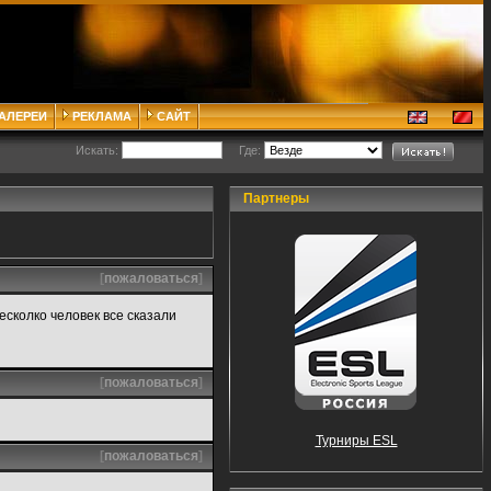
ГАЛЕРЕИ
РЕКЛАМА
САЙТ
Искать:
Где:
Партнеры
[
пожаловаться
]
есколко человек все сказали
[
пожаловаться
]
Турниры ESL
[
пожаловаться
]