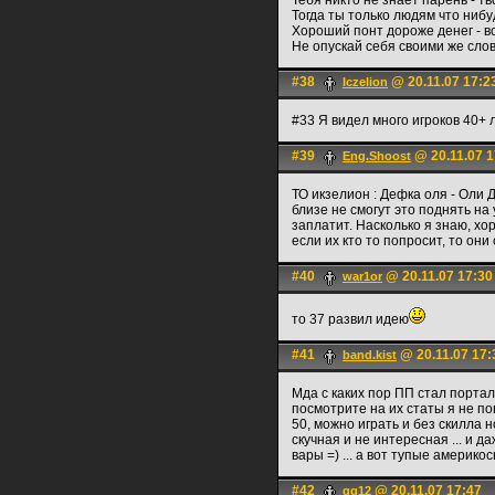
Тебя никто не знает парень - тв
Тогда ты только людям что нибу
Хороший понт дороже денег - все
Не опускай себя своими же сло
#38
@ 20.11.07 17:2
Iczelion
#33 Я видел много игроков 40+ л
#39
@ 20.11.07 1
Eng.Shoost
ТО икзелион : Дефка оля - Оли Д
близе не смогут это поднять на 
заплатит. Насколько я знаю, хо
если их кто то попросит, то они
#40
@ 20.11.07 17:30
war1or
то 37 развил идею
#41
@ 20.11.07 17:
band.kist
Мда с каких пор ПП стал портало
посмотрите на их статы я не по
50, можно играть и без скилла н
скучная и не интересная ... и 
вары =) ... а вот тупые америко
#42
@ 20.11.07 17:47
gg12