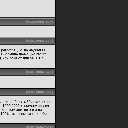
[
пожаловаться
]
[
пожаловаться
]
и регистрацию, но неужели в
за большие деньги, но кто их
, или ломают для себя. Но
[
пожаловаться
]
[
пожаловаться
]
полно 40 лвл с 80 апм и т.д, но
т 1000-2000 к примеру, но лвл
маленьким апм, но его игра
 100%, то ты исключение, бог
[
пожаловаться
]