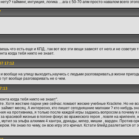
нету? тайминг, интуиция, логика ....ага с 50-70 апм просто навалом всего этого 
7
ешь что есть еще и КПД...так вот все эти вещи зависят от него.и не советую 
нта когда тебя никто не знает.
07 17:12
 и вообще на улицу выходить,научись с людьми разговаривать,в жизни пригод
 тут вообще разговаривать не о чем.
7:13
онта когда тебя никто не знает".
. Хотя жесткие парни уже сейчас ломают жеские учебные Krackme. Но не вс
о займет месяц. А интересно, кто пишет сегодняшние мапхаки ? кто нибудь зн
ия на противника, я только после каждой игры задаюсь вопросом а почему я 
, за красивой жизнью в погоне фокус во вражеского героя , ловля на крипенге, н
 мутил за эльфа алхимик 4 хантра, дриады, кипер, мишки , варден. Против орк
ром. Не знаю по чему, он всю игру это кричал. Кстати блейд разлетается от 