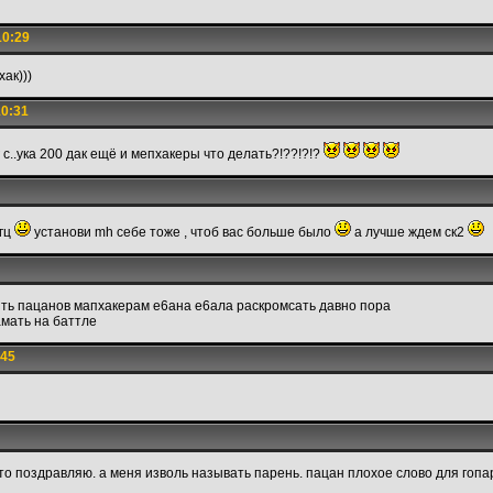
10:29
ак)))
10:31
 с..ука 200 дак ещё и мепхакеры что делать?!??!?!?
ггц
установи mh себе тоже , чтоб вас больше было
а лучше ждем ск2
ять пацанов мапхакерам е6ана е6ала раскромсать давно пора
мать на баттле
:45
 то поздравляю. а меня изволь называть парень. пацан плохое слово для гопар