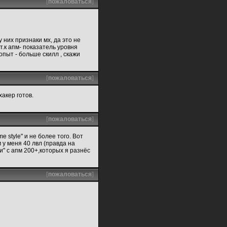
[
пожаловаться
]
у них признаки мх, да это не
 т.к апм- показатель уровня
опыт - больше скилл , скажи
[
пожаловаться
]
акер готов.
[
пожаловаться
]
e style" и не более того. Вот
 у меня 40 лвл (правда на
и" с апм 200+,которых я разнёс
[
пожаловаться
]