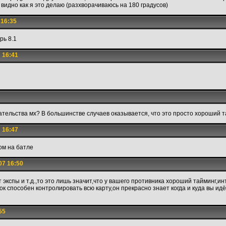
 видно как я это делаю (разхворачиваюсь на 180 градусов)
 16:35
рь 8.1
 16:41
ательства мх? В большинстве случаев оказывается, что это просто хороший т
 16:47
ом на батле
07 16:50
 экспы и т.д.,то это лишь значит,что у вашего противника хороший тайминг,ин
ок способен контролировать всю карту,он прекрасно знает когда и куда вы идё
55