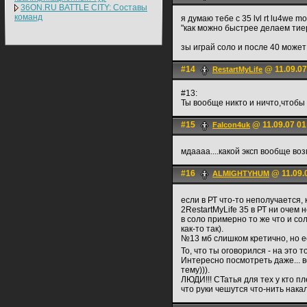
36ON.RU BATTLE CITY: Составы
команд
я думаю тебе с 35 lvl rt lu4we mo
"как можно быстрее делаем тие
зы играй соло и после 40 может
#14
@ 11.09.07
RestartMyLife
#13:
Ты вообще никто и ничто,чтобы 
#15
@ 11.09.07 01
Falcon4uk
мдаааа....какой эксп вообще воз
#16
@ 11.09.
ALMIGHTYHUM
если в РТ что-то неполучается,
2RestartMyLife 35 в РТ ни очем 
в соло примерно то же что и со
как-то так).
№13 мб слишком кретично, но е
То, что ты оговорился - на это
Интересно посмотреть даже... в
тему))).
ЛЮДИ!!! СТатья для тех у кто пл
что руки чешутся что-нить накал