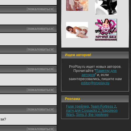
[
пожаловаться
]
[
пожаловаться
]
[
пожаловаться
]
Ищем авторов!
ProPlay.ru ищет новых авторов.
[
пожаловаться
]
Прочитайте "
Памятку для
авторов
" и, если
заинтересовались, пишите нам
editor@proplay.ru
[
пожаловаться
]
Реклама
Fuse трейлер
,
Team Fortress 2
,
[
пожаловаться
]
патч для Cossacks 2: Napoleon
Wars
,
Sims 3, the трейнер
так?
[
пожаловаться
]