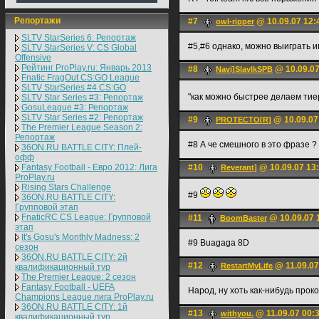
Репортажи
#7
@ 10.09.07 12:
owl-ripper
SLTV StarSeries 6: Репортаж
#5,#6 однако, можно выиграть и
SLTV StarSeries V: CS Global
Offensive
Рейтинг ProPlay.ru: Январь 2013
#8
@ 10.09.07
Navi]SlavlkSPB
Fnatic FragOut CS:GO League
SLTV StarSeries #4 CS:GO
"как можно быстрее делаем тие
SLTV Star Series #3: Репортаж
GosuLeague #3: Репортаж
SLTV Star Series #2: Репортаж
#9
@ 10.09.07
PROTECTO[R]
The Premier League Season 2:
Репортаж
#8 А че смешного в это фразе ?
36ON.RU BATTLE CITY: Плей-
офф
Fantasy Football - Евро 2012: Лига
#10
@ 10.09.07 13
Reverant]
ProPlay.ru
Rising Stars Challenge
#9
36ON.RU BATTLE CITY:
Групповой этап
FnaticRC CS League: Групповой
#11
@ 10.09.07 
BoomBaster
этап
It's Gosu's Monthly Madness: 2
#9 Buagaga 8D
сезон
36ON.RU BATTLE CITY: 2й
#12
@ 11.09.07
RestartMyLife
квалификационный тур
The Premier League: 2 cезон
Fantasy Football - UEFA
Народ, ну хоть как-нибудь прок
Champions League лига ProPlay.ru
36ON.RU BATTLE CITY: 1й
#13
@ 11.09.07 00:
withyou.
квалификационный тур