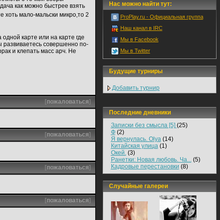
Нас можно найти тут:
дача как можно быстрее взять
е хоть мало-мальски микро,то 2
ProPlay.ru - Официальная группа
Наш канал в IRC
 одной карте или на карте где
Мы в Facebook
вы развиваетесь совершенно по-
ррак и клепать масс арч. Не
Мы в Twitter
Будущие турниры
Добавить турнир
[
пожаловаться
]
Последние дневники
Записки без смысла [5]
(25)
Ф
(2)
[
пожаловаться
]
Я вернулась. Olya
(14)
Китайская улица
(1)
Окей.
(3)
Ранетки: Новая любовь. Ча...
(5)
Кадровые перестановки
(8)
[
пожаловаться
]
Случайные галереи
[
пожаловаться
]