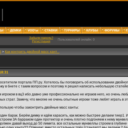
ДЫ
ДЕМКИ
VOD'ы
СТАВКИ
ТУРНИРЫ
КЛУБЫ
ФОРУМЫ
Забыли пароль?
Пользователей онлайн: 0
Регистрация
I
>
Как контрить двойной масс хант...
18:31
осетители портала ПП.ру. Хотелось бы поговорить об использовании двойного 
ку в бнете с таким вопросом и поэтому я решил написать небольшую статейку 
игроком в вц3 ибо давно уже профессионально не играюв него, но очень любл
х страт. Замечу, что многие не очень опытные игроки тоже любят играть в э
пользую чтобы законтрить двойные масс ханты:
дин барак. Берём димку и идём харасить, как можно быстрее делаем тиер1. И 
я строем ЗА барраком один протектор и очень плотно подгоняем к нему мунв
должен давай выход до 50 лимита. все остальные мунвеллы строем в глубине 
лько одну ханту?? Отвечаю: вместо остальных трёх (стандарт) мы делаем 2 б