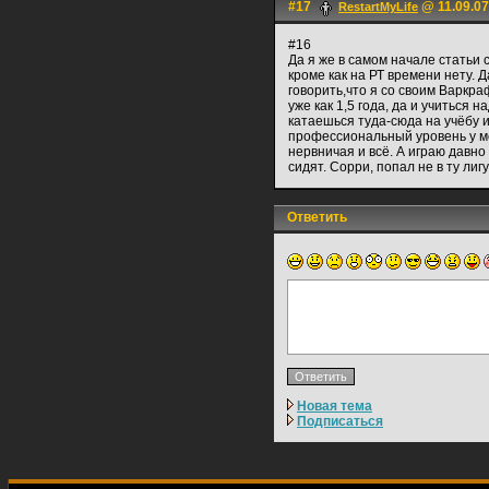
#17
@ 11.09.07
RestartMyLife
#16
Да я же в самом начале статьи 
кроме как на РТ времени нету. 
говорить,что я со своим Варкр
уже как 1,5 года, да и учиться н
катаешься туда-сюда на учёбу и
профессиональный уровень у мен
нервничая и всё. А играю давно
сидят. Сорри, попал не в ту лигу
Ответить
Новая тема
Подписаться