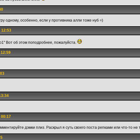
40
гру одному, особенно, если у противника алли тоже нуб =)
 12:53
р1" Вот об этом поподробнее, пожалуйста.
 12:59
:03
13:34
 00:17
омментируйте дэмки плиз. Раскрыл я суть своего поста репками или что-то не 
35