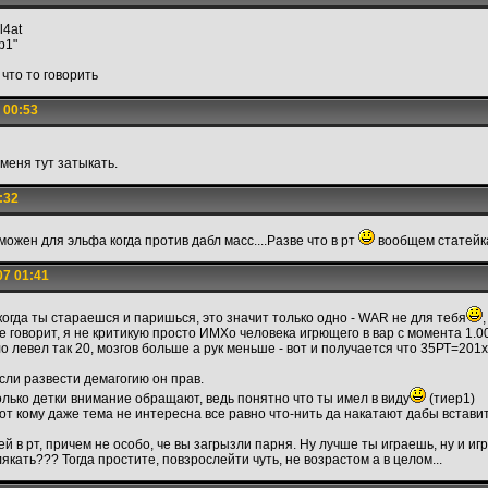
l4at
р1"
 что то говорить
 00:53
меня тут затыкать.
:32
можен для эльфа когда против дабл масс....Разве что в рт
вообщем статейка
07 01:41
 когда ты стараешся и паришься, это значит только одно - WAR не для тебя
не говорит, я не критикую просто ИМХо человека игрющего в вар с момента 1.00 
ло левел так 20, мозгов больше а рук меньше - вот и получается что 35РТ=201х
сли развести демагогию он прав.
 только детки внимание обращают, ведь понятно что ты имел в виду
(тиер1)
от кому даже тема не интересна все равно что-нить да накатают дабы вставит
ей в рт, причем не особо, че вы загрызли парня. Ну лучше ты играешь, ну и и
якать??? Тогда простите, повзрослейти чуть, не возрастом а в целом...