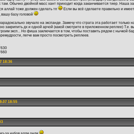
там. Обычно двойной масс хант приходит когда заканчивается тиер. Наша за
тся аллай тоже должен сделать тп
Если вы всё сделаете правильно и имеет
д вашу базу головой
парадоксально звучало на экспанде. Замечу что страта эта работает только на
но закрипить дх и одной арчой (какой смотрите в приложенном реплее) Т.е. 
строим эксп... Но фиша заключается в том, чтобы поставить рядом с нычкой ба
премудрости, легче вам просто посмотреть реплеев.
.
87630
87660
7 18:36
9.07 18:55
03
я из-за нубов алли онли