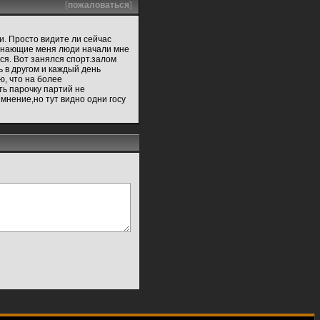
[
пожаловаться
]
и. Просто видите ли сейчас
о знающие меня люди начали мне
ся. Вот занялся спорт.залом
шь в другом и каждый день
ю, что на более
ть парочку партий не
 мнение,но тут видно одни госу