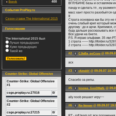
400
Boevik
ВГЛУБИНЕ базы и оставляем их 
панду и сделать тп , ну размее
События ProPlay.ru
масс хант просто разобьётся о
II:
Сезон ставок The International 2015
Страта основана как бы это не 
очень слабый крип который мож
другому : дх и арчи. Крипимся, 
Голосование
буду дальше рассказывать все 
Все удачи на бнете.
P.S. Я играю эльфами. 35 лвл РТ
The Internaitonal 2015 был
1 страта ------ http://ifolder.ru/32
Лучше предыдуших
2 страта ------ http://ifolder.ru/32
Хуже предыдущих
Такой же
#2
@ 09.09.0
CJIaBa_poCcuu
асх
#3
@ 09.09.07 18:39
rAindAY
Counter-Strike: Global Offensive
Спасибо за репы.
Counter-Strike: Global Offensive
#1
#5
@ 09.0
losowa_GooDMaN-
csgo.proplay.ru:27016
0/
ally noob решает игру~~
Counter-Strike: Global Offensive
#2
#6
@ 09.09.07 19:
Re-Venger
csgo.proplay.ru:27215
0/
RT - rofl team n/c все поражени