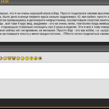
 14:24
сказал, что я не очень хороший игрок в Вар. Просто поделился своими мыслям
Да, было дело в конце первого курса сильно задрачивал, 41 лвл набил, прост
афтом превращаюсь в дегенерата-неврастеника, посоветовали спортом занять
адо , всё-таки 4 курс мед. академии - это не очнеь легко, тем более когда живё
 стараешься стабильно посещать зал 3 раза в неделю. Это я всё к тому говор
я сейчас нет ни времени, ни желания. Просто Вар - это как хобби, т.е. сыгра
 и уж поверьте опыта у меня предостаточно... ПРосто хотел поделиться своим
.