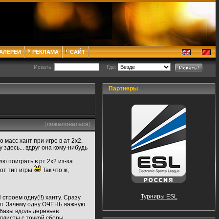
ГАЛЕРЕИ
РЕКЛАМА
САЙТ
Искать:
Где:
Партнеры
[
пожаловаться
]
масс хант при игре в ат 2х2.
здесь... вдруг она кому-нибудь
ю поиграть в рт 2х2 из-за
тот тип игры
Так что ж,
Турниры ESL
строем одну(!!) ханту. Сразу
елл. Зачему одну ОЧЕНЬ важную
базы вдоль деревьев.
аллисты с точкой сборы