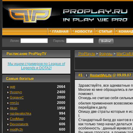
ГЛАВНАЯ
НОВОСТИ
СТАТЬИ
КОМАН
Логин:
Пароль:
Расписание ProPlayTV
ProPlay.ru
>
Форумы
>
WarCraft II
Мы ищем стримеров по League of
Legends и DOTA2!
#1
@ 09.09.07 
RestartMyLife
Самые богатые
Здравствуйте, все адекватные п
2664
ggtt
Многие ко мне обращались в лич
2400
Hvostyn
поможет.
2000
GopaveC
Отнюдь не считаю себя сильным 
2000
rmn1x
обилия применения всевозможны
перейдём к делу.
1958
Akon
Опишу две страты которые я ис
994
razdavalochka
I.
700
CoolMast
Стандартный билд до хантов в о
606
как только тиер начал делатьс
Devostatortk
особенность : данный мунвелл 
600
modify2h
Вы меня спросите, а почему то