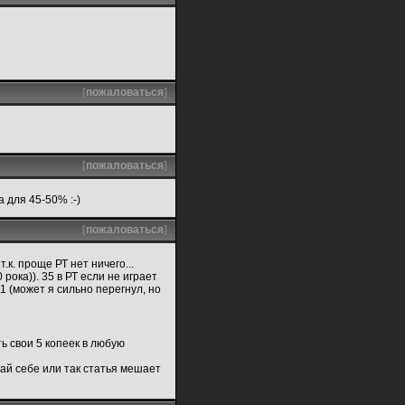
[
пожаловаться
]
[
пожаловаться
]
 для 45-50% :-)
[
пожаловаться
]
, т.к. проще РТ нет ничего...
рока)). 35 в РТ если не играет
1 (может я сильно перегнул, но
ь свои 5 копеек в любую
грай себе или так статья мешает