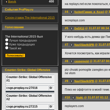
400
Boevik
на replays.net если покопаться,
События ProPlay.ru
#4
@ 3
fucker[Гамаю_в_Коэс]
Сезон ставок The International 2015
wcreplays.com
Голосование
#5
@ 31.07.07 00:34
DaSX12
The Internaitonal 2015 был
У кого-нибудь есть демка где П
Лучше предыдуших
Хуже предыдущих
#7
@ 31.07.07
Navi]SlavlkSPB
Такой же
Хочется посмотреть, как играли 
#8
@ 31.07.07 00
caspergold
plz chvaki pomogite zaregtes po et
Counter-Strike: Global Offensive
ne vlom
Counter-Strike: Global Offensive
#1
#9
@ 31.07.07
Navi]SlavlkSPB
csgo.proplay.ru:27016
0/
Плиз не оффтопте в моей теме.
Counter-Strike: Global Offensive
#10
@ 31.07.07 01:12
NiaM.
#2
replayers.com
csgo.proplay.ru:27215
0/