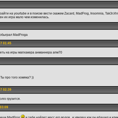
зайти на yourtube и в поиске вести скажем Zacard, MadFrog, Insomnia, Tak3r.И
мен их игра мало чем изменилась.
y обыграл MadFroga
7 01:45
еть на игры мапхакера анманнера апм70
 Ты про того хомяка? ))
7 02:39
олго грузится.
03:09
апиши MadFrog
и тебе найдет масс его водов , и увидеш как он ебашил и клик