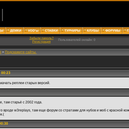
ДЫ
ДЕМКИ
VOD'ы
СТАВКИ
ТУРНИРЫ
КЛУБЫ
ФОРУМЫ
Забыли пароль?
Пользователей онлайн: 0
Регистрация
I
>
Подскажите сайты.
 00:23
акачать реплеи старых версий.
 там старьё с 2002 года.
то вроде w3replays, там еще форум со стратами для нубов и моб с красной ко
к.(
00:30