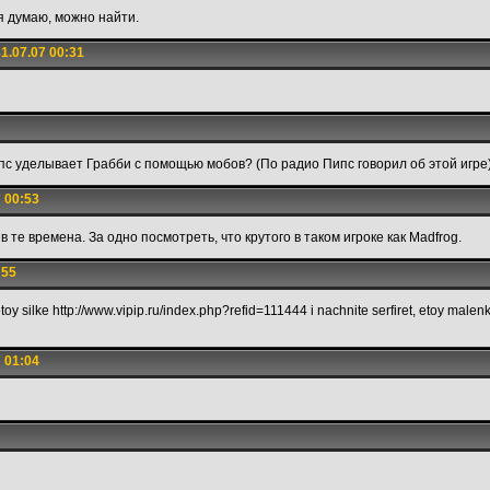
 я думаю, можно найти.
1.07.07 00:31
ипс уделывает Грабби с помощью мобов? (По радио Пипс говорил об этой игре
 00:53
в те времена. За одно посмотреть, что крутого в таком игроке как Madfrog.
:55
oy silke http://www.vipip.ru/index.php?refid=111444 i nachnite serfiret, etoy malen
 01:04