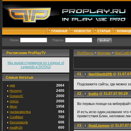
ГЛАВНАЯ
НОВОСТИ
СТАТЬИ
КОМАН
Логин:
Пароль:
Расписание ProPlayTV
ProPlay.ru
>
Форумы
>
WarCraft II
Мы ищем стримеров по League of
Legends и DOTA2!
#1
@ 31.07.07
Navi]SlavlkSPB
Самые богатые
Подскажите сайты, где можно з
2664
ggtt
2400
Hvostyn
#2
@ 31.07.07 00:29
InsjKe
2000
GopaveC
2000
rmn1x
Во первых поищи на киберфайте,
1958
Akon
994
razdavalochka
И есть исчо один,название что-
приветствия.Блин, непомню лин
700
CoolMast
606
Devostatortk
#3
@ 31.07.07 
RealZ.kemper
600
modify2h