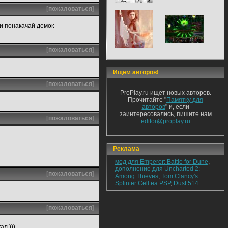
[
пожаловаться
]
ли понакачай демок
[
пожаловаться
]
Ищем авторов!
[
пожаловаться
]
ProPlay.ru ищет новых авторов.
Прочитайте "
Памятку для
авторов
" и, если
заинтересовались, пишите нам
[
пожаловаться
]
editor@proplay.ru
Реклама
мод для Emperor: Battle for Dune
,
дополнение для Uncharted 2:
[
пожаловаться
]
Among Thieves
,
Tom Clancy's
Splinter Cell на PSP
,
Dust 514
[
пожаловаться
]
ал )))