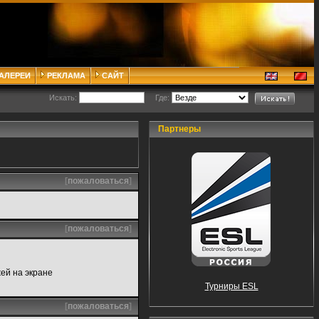
ГАЛЕРЕИ
РЕКЛАМА
САЙТ
Искать:
Где:
Партнеры
[
пожаловаться
]
[
пожаловаться
]
жей на экране
Турниры ESL
[
пожаловаться
]