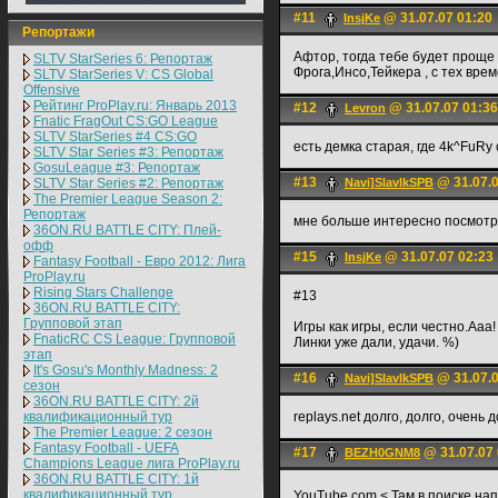
#11
@ 31.07.07 01:20
InsjKe
Репортажи
Афтор, тогда тебе будет проще 
SLTV StarSeries 6: Репортаж
Фрога,Инсо,Тейкера , с тех вре
SLTV StarSeries V: CS Global
Offensive
Рейтинг ProPlay.ru: Январь 2013
#12
@ 31.07.07 01:36
Levron
Fnatic FragOut CS:GO League
SLTV StarSeries #4 CS:GO
есть демка старая, где 4k^FuR
SLTV Star Series #3: Репортаж
GosuLeague #3: Репортаж
#13
@ 31.07.0
SLTV Star Series #2: Репортаж
Navi]SlavlkSPB
The Premier League Season 2:
Репортаж
мне больше интересно посмотр
36ON.RU BATTLE CITY: Плей-
офф
#15
@ 31.07.07 02:23
InsjKe
Fantasy Football - Евро 2012: Лига
ProPlay.ru
Rising Stars Challenge
#13
36ON.RU BATTLE CITY:
Групповой этап
Игры как игры, если честно.Ааа!
FnaticRC CS League: Групповой
Линки уже дали, удачи. %)
этап
It's Gosu's Monthly Madness: 2
#16
@ 31.07.0
Navi]SlavlkSPB
сезон
36ON.RU BATTLE CITY: 2й
квалификационный тур
replays.net долго, долго, очень д
The Premier League: 2 cезон
Fantasy Football - UEFA
#17
@ 31.07.07 
BEZH0GNM8
Champions League лига ProPlay.ru
36ON.RU BATTLE CITY: 1й
квалификационный тур
YouTube.com < Там в поиске н