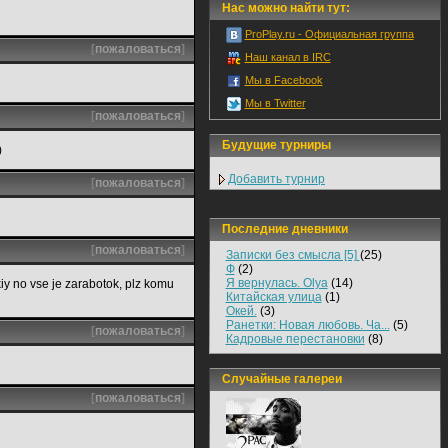
Нас можно найти тут:
ProPlay.ru - Официальная группа
[
пожаловаться
]
Наш канал в IRC
Мы в Facebook
Мы в Twitter
[
пожаловаться
]
Будущие турниры
)
Добавить турнир
[
пожаловаться
]
Последние дневники
[
пожаловаться
]
Записки без смысла [5]
(25)
Ф
(2)
Я вернулась. Olya
(14)
kiy no vse je zarabotok, plz komu
Китайская улица
(1)
Окей.
(3)
Ранетки: Новая любовь. Ча...
(5)
[
пожаловаться
]
Кадровые перестановки
(8)
Случайные галереи
[
пожаловаться
]