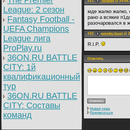
The Premier
#21
@ 24.09.
-полкаN
League: 2 cезон
мде жалко жалко,
Fantasy Football -
рано а всякие п1д
разочаровался в 
UEFA Champions
#22
@ 28
extre4m [love]
League лига
R.I.P.
ProPlay.ru
36ON.RU BATTLE
Ответить
CITY: 1й
квалификационный
тур
36ON.RU BATTLE
CITY: Составы
Новая тема
команд
Подписаться