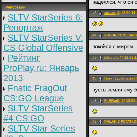
надеялся, что он с
Репортажи
#3
@ 12.09.11 
JuLieN
SLTV StarSeries 6:
Репортаж
SLTV StarSeries V:
#4
RULON COME BAC
CS Global Offensive
покойся с миром..
Рейтинг
#5
@ 12.09.1
b0nd.cfg
ProPlay.ru: Январь
2013
#6
@ 
Гиви_Зурабович
Fnatic FragOut
пусть земля ему 
CS:GO League
#7
@ 12.09.
FoRWarD.
SLTV StarSeries
#4 CS:GO
#8
ПАЦАН С РОГАТКО
SLTV Star Series