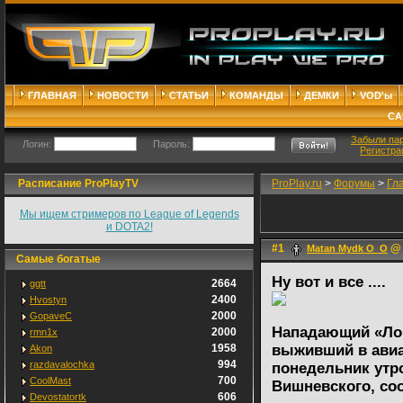
ГЛАВНАЯ
НОВОСТИ
СТАТЬИ
КОМАНДЫ
ДЕМКИ
VOD'ы
СА
Забыли па
Логин:
Пароль:
Регистра
Расписание ProPlayTV
ProPlay.ru
>
Форумы
>
Гл
Мы ищем стримеров по League of Legends
и DOTA2!
#1
@ 
Matan Mydk O_O
Самые богатые
Ну вот и все ....
2664
ggtt
2400
Hvostyn
2000
GopaveC
Нападающий «Ло
2000
rmn1x
1958
выживший в авиа
Akon
994
razdavalochka
понедельник утр
700
CoolMast
Вишневского, со
606
Devostatortk