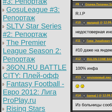
#3: Репортаж
#9
Опачки Попачки [
GosuLeague #3:
R.I.P
Репортаж
#10
@ 12.09.
маладой
SLTV Star Series
недостоверная ин
#2: Репортаж
The Premier
#11
@
Гиви_Зурабович
League Season 2:
#10 даже на янде
Репортаж
#12
RULON COME BA
36ON.RU BATTLE
100% инфа
CITY: Плей-офф
#13
неуловимый джо
Fantasy Football -
Евро 2012: Лига
#14
@ 12.09.1
barma[ ]
ProPlay.ru
Из больницы сооб
Rising Stars