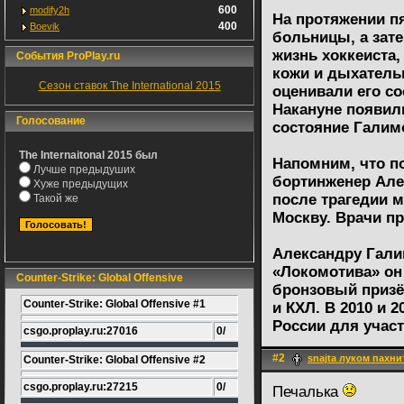
600
modify2h
На протяжении п
400
Boevik
больницы, а зат
жизнь хоккеиста
События ProPlay.ru
кожи и дыхатель
Сезон ставок The International 2015
оценивали его со
Накануне появил
Голосование
состояние Галим
The Internaitonal 2015 был
Напомним, что п
Лучше предыдуших
бортинженер Але
Хуже предыдущих
после трагедии 
Такой же
Москву. Врачи п
Александру Гали
«Локомотива» он 
Counter-Strike: Global Offensive
бронзовый призёр
Counter-Strike: Global Offensive #1
и КХЛ. В 2010 и 
России для участ
csgo.proplay.ru:27016
0/
#2
snajta луком пахни
Counter-Strike: Global Offensive #2
csgo.proplay.ru:27215
0/
Печалька