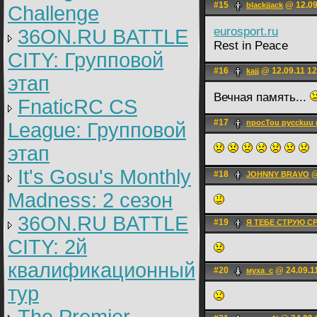
#15
@ 12.09
blackjjack
Challenge
eurosport.ru
36ON.RU BATTLE
Rest in Peace
CITY: Групповой
#16
@ 12.09.11 12
kajj
этап
Вечная память...
FnaticRC CS
#17
npocTou pycckuu
League: Групповой
этап
It's Gosu's Monthly
#18
@
JOHNNY BRАVO
Madness: 2 сезон
36ON.RU BATTLE
#19
Я ТЕБЕ СТРУЮ С
CITY: 2й
квалификационный
#20
@ 24.09.1
муха_с
тур