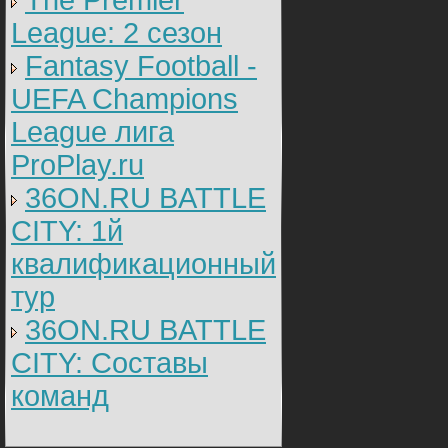
The Premier
League: 2 cезон
Fantasy Football -
UEFA Champions
League лига
ProPlay.ru
36ON.RU BATTLE
CITY: 1й
квалификационный
тур
36ON.RU BATTLE
CITY: Составы
команд