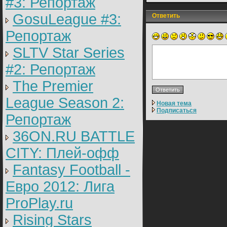
#3: Репортаж
GosuLeague #3:
Ответить
Репортаж
SLTV Star Series
#2: Репортаж
The Premier
League Season 2:
Новая тема
Подписаться
Репортаж
36ON.RU BATTLE
CITY: Плей-офф
Fantasy Football -
Евро 2012: Лига
ProPlay.ru
Rising Stars