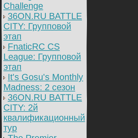
Challenge
36ON.RU BATTLE
CITY: Групповой
этап
FnaticRC CS
League: Групповой
этап
It's Gosu's Monthly
Madness: 2 сезон
36ON.RU BATTLE
CITY: 2й
квалификационный
тур