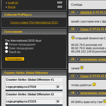
600
modify2h
Сообщи
400
Boevik
#4
@ 07.01.1
bRAZILR
События ProPlay.ru
качай с русторки или с 
Сезон ставок The International 2015
#5
@ 07.01.13 
Chaox
Голосование
открывай блокнотом C:
The Internaitonal 2015 был
Лучше предыдуших
80.82.78.6 pornolab.net
Хуже предыдущих
80.82.78.6 static.pornolab.
89.248.162.149 bt.pornola
Такой же
#6
регистрация_успеш
зачем
Counter-Strike: Global Offensive
#7
@ 07.01.13 
Chaox
Counter-Strike: Global Offensive #1
чтобы работал
csgo.proplay.ru:27016
0/
#8
регистрация_успеш
Counter-Strike: Global Offensive #2
csgo.proplay.ru:27215
0/
#4 бл9ть ацка нету там