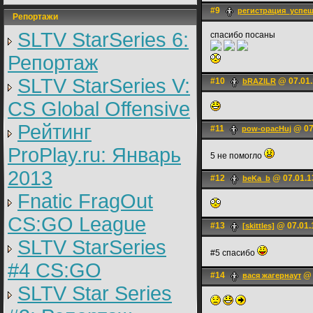
#9
регистрация_успеш
Репортажи
SLTV StarSeries 6:
спасибо посаны
Репортаж
SLTV StarSeries V:
#10
@ 07.01.
bRAZILR
CS Global Offensive
Рейтинг
#11
@ 07
pow-opacHuj
ProPlay.ru: Январь
5 не помогло
2013
#12
@ 07.01.1
beKa_b
Fnatic FragOut
CS:GO League
#13
@ 07.01.
[skittles]
SLTV StarSeries
#5 спасибо
#4 CS:GO
#14
@ 
вася жагернаут
SLTV Star Series