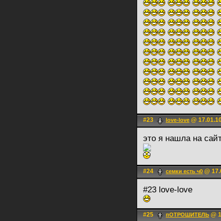
#23
@ 17.01.10
love-love
это я нашла на сайт
#24
@ 17.
семки есть ч0
#23 love-love
#25
@ 1
пОТРОШИТЕЛЬ