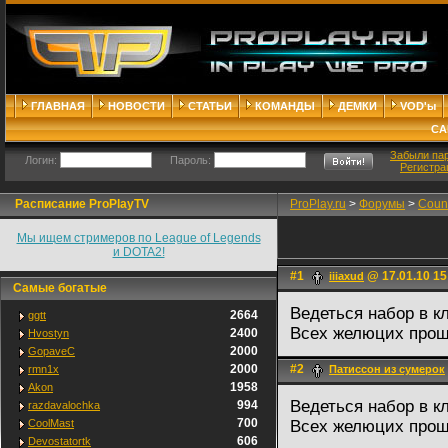
ГЛАВНАЯ
НОВОСТИ
СТАТЬИ
КОМАНДЫ
ДЕМКИ
VOD'ы
СА
Забыли па
Логин:
Пароль:
Регистра
Расписание ProPlayTV
ProPlay.ru
>
Форумы
>
Count
Мы ищем стримеров по League of Legends
и DOTA2!
#1
@ 17.01.10 15
iiiaxud
Самые богатые
Ведеться набор в кл
2664
ggtt
Всех желюцих прошу
2400
Hvostyn
2000
GopaveC
2000
#2
rmn1x
Патиссон из сумерок
1958
Akon
Ведеться набор в кл
994
razdavalochka
700
CoolMast
Всех желюцих прошу
606
Devostatortk