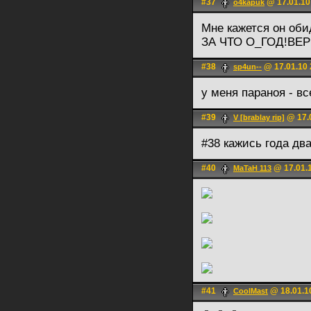
#37
@ 17.01.10
o4kapuk
Мне кажется он обид
ЗА ЧТО О_ГОД!ВЕ
#38
@ 17.01.10 
sp4un--
у меня параноя - в
#39
@ 17.0
V [brablay rip]
#38 кажись года два
#40
@ 17.01.1
MaTaH 113
#41
@ 18.01.1
CoolMast