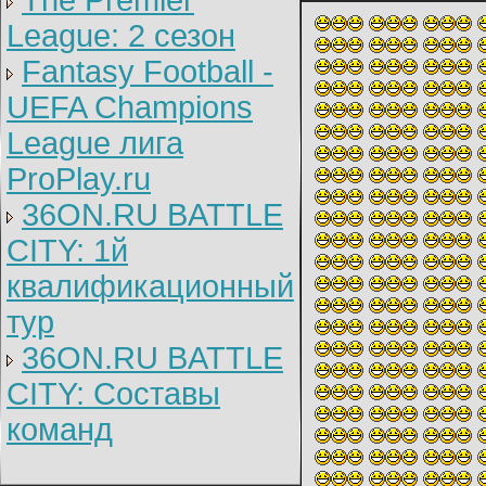
The Premier
League: 2 cезон
Fantasy Football -
UEFA Champions
League лига
ProPlay.ru
36ON.RU BATTLE
CITY: 1й
квалификационный
тур
36ON.RU BATTLE
CITY: Составы
команд