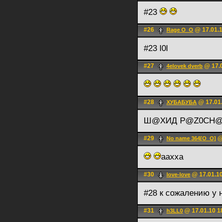
#23
#26
@ 17.01.1
Rage O_О
#23 l0l
#27
@ 17.0
4elovek dverb
#28
@ 17.01.
ХУБАБУБА
Ш@ХИД Р@Z0CH
#29
@
No name 364[О_О]
аахха
#30
@ 17.01.10
love-love
#28 к сожалению у 
#31
@ 17.01.10 1
h3LL0