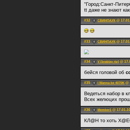
"Город:Санкт-Питер
tt даже не знают к
#32
@ 17.01
СВИНПАУК
#33
@ 17.01
СВИНПАУК
#34
@ 17.0
V [brablay rip]
бейся головой об
с
#35
@ 1
I Wanna be 4070K
Ведеться набор в кл
Всех желюцих прошу
#36
@ 17.01.10
Member1
КЛ@Н то хоть Х@Е