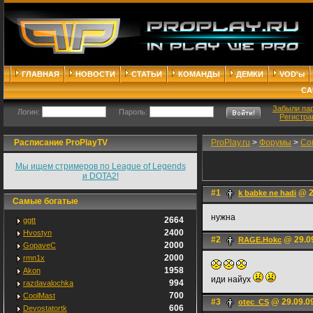
ГЛАВНАЯ
НОВОСТИ
СТАТЬИ
КОМАНДЫ
ДЕМКИ
VOD'ы
СА
Забыли па
Логин:
Пароль:
Регистра
Расписание ProPlayTV
ProPlay.ru
>
Форумы
>
Cou
Мы ищем стримеров по League of Legends
и DOTA2!
#1
@ 2
k babke ne hadi
Самые богатые
нужна
2664
ggtt
2400
Hvostyn
#2
@ 29.09
RAGE.Hokc
2000
GopaveC
2000
rmn1x
1958
Akon
иди найух
994
razdavalochka
700
CoolMast
#3
@ 29.09.0
otec_CS
606
Devostatortk