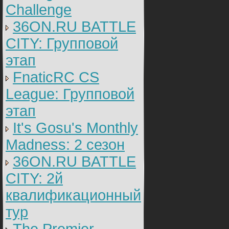
Challenge
36ON.RU BATTLE
CITY: Групповой
этап
FnaticRC CS
League: Групповой
этап
It's Gosu's Monthly
Madness: 2 сезон
36ON.RU BATTLE
CITY: 2й
квалификационный
тур