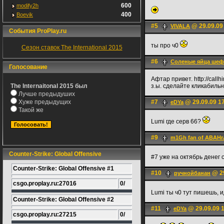
600
modify2h
400
Boevik
#5
@ 29.09.09
VIVALA
События ProPlay.ru
ты про ч0
Сезон ставок The International 2015
#6
Соленые яйца шеф
Голосование
Афтар привет. http://callh
The Internaitonal 2015 был
з.ы. сделайте кликабиль
Лучше предыдуших
Хуже предыдущих
#7
@ 29.09.09 1
eDYa
Такой же
Lumi где серв 66?
#9
m1Gh fan of ABAH
Counter-Strike: Global Offensive
#7 уже на октябрь денег 
Counter-Strike: Global Offensive #1
#10
@ 29
ручнойбанан
csgo.proplay.ru:27016
0/
Lumi ты ч0 тут пишешь, и
Counter-Strike: Global Offensive #2
#11
@ 29.09.09 
eDYa
csgo.proplay.ru:27215
0/