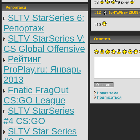
#8
#9 кину
Репортажи
#12
@ 29.09.
6yHTaPb
SLTV StarSeries 6:
#10
Репортаж
SLTV StarSeries V:
Ответить
CS Global Offensive
Рейтинг
ProPlay.ru: Январь
2013
Fnatic FragOut
Новая тема
CS:GO League
Подписаться
SLTV StarSeries
#4 CS:GO
SLTV Star Series