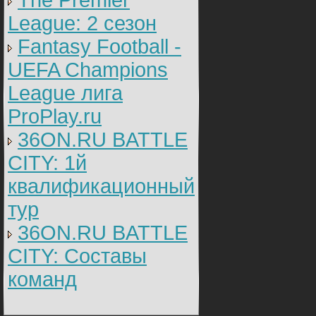
The Premier
League: 2 cезон
Fantasy Football -
UEFA Champions
League лига
ProPlay.ru
36ON.RU BATTLE
CITY: 1й
квалификационный
тур
36ON.RU BATTLE
CITY: Составы
команд