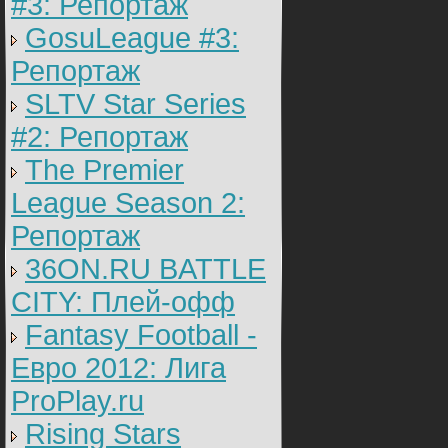
#3: Репортаж
GosuLeague #3:
Репортаж
SLTV Star Series
#2: Репортаж
The Premier
League Season 2:
Репортаж
36ON.RU BATTLE
CITY: Плей-офф
Fantasy Football -
Евро 2012: Лига
ProPlay.ru
Rising Stars