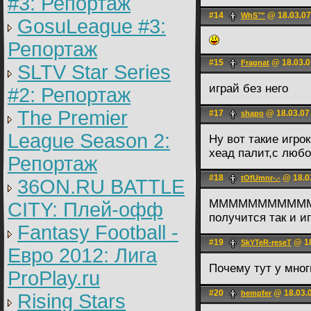
#3: Репортаж
#14
@ 18.03.07
WhS™
GosuLeague #3:
Репортаж
#15
@ 18.03.0
Fragnat
SLTV Star Series
играй без него
#2: Репортаж
The Premier
#17
@ 18.03.07
shapo
League Season 2:
Ну вот такие игро
хеад палит,с люб
Репортаж
#18
@ 18.0
tOfUmnr-.-
36ON.RU BATTLE
ММММММММММММММ
CITY: Плей-офф
получится так и иг
Fantasy Football -
#19
@ 18
SkYTeR-reseT
Евро 2012: Лига
Почему тут у мног
ProPlay.ru
#20
@ 18.03.0
hempfer
Rising Stars