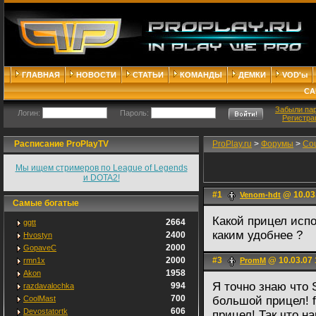
ГЛАВНАЯ
НОВОСТИ
СТАТЬИ
КОМАНДЫ
ДЕМКИ
VOD'ы
СА
Забыли па
Логин:
Пароль:
Регистра
Расписание ProPlayTV
ProPlay.ru
>
Форумы
>
Cou
Мы ищем стримеров по League of Legends
и DOTA2!
#1
@ 10.03
Venom-hdt
Самые богатые
Какой прицел исп
2664
ggtt
каким удобнее ?
2400
Hvostyn
2000
GopaveC
2000
#3
@ 10.03.07 
rmn1x
PromM
1958
Akon
Я точно знаю что
994
razdavalochka
700
CoolMast
большой прицел! 
606
Devostatortk
прицел! Так что на