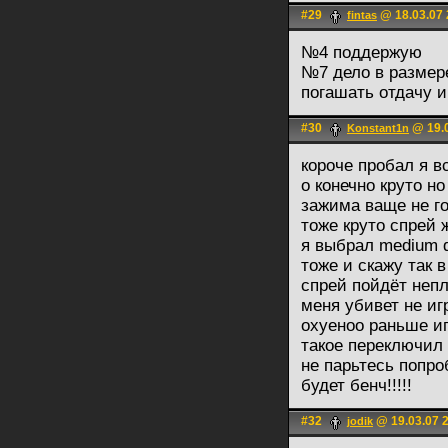
#29
@ 18.03.07 
fintas
№4 поддержую
№7 дело в размере
погашать отдачу и
#30
@ 19.0
Konstant1n
короче пробал я вс
о конечно круто но
зажима ваще не го
тоже круто спрей 
я выбрал medium d
тоже и скажу так в
спрей пойдёт непл
меня убивет не иг
охуеноо раньше иг
такое переключил
не парьтесь попро
будет бенч!!!!!
#32
@ 19.03.07 
jodik