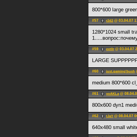
800*600 large gree
#57
@ 03.04.07 1
r2d2
1280*1024 small tr
1.....вопрос:поче
#59
@ 03.04.07 
ext0r
LARGE SUPPPPP
#60
@
just.gaming!bush
medium 800*600 cl
#61
@ 08.04.0
yoAKLa
800x600 dyn1 medi
#62
@ 08.04.07 0
tJaY
640х480 small whit