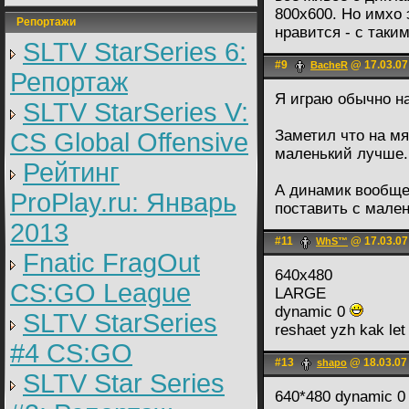
800х600. Но имхо 
Репортажи
нравится - с таки
SLTV StarSeries 6:
#9
@ 17.03.07
BacheR
Репортаж
Я играю обычно на
SLTV StarSeries V:
Заметил что на м
CS Global Offensive
маленький лучше.
Рейтинг
А динамик вообще
ProPlay.ru: Январь
поставить с мален
2013
#11
@ 17.03.07
WhS™
Fnatic FragOut
640x480
CS:GO League
LARGE
dynamic 0
SLTV StarSeries
reshaet yzh kak let
#4 CS:GO
#13
@ 18.03.07
shapo
SLTV Star Series
640*480 dynamic 0