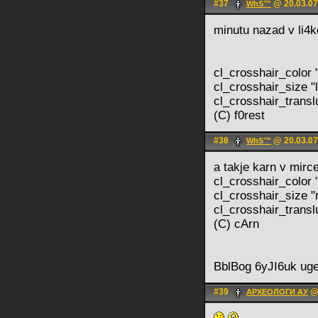
#37
@ 20.03.07
WhS™
minutu nazad v li4k
cl_crosshair_color 
cl_crosshair_size "
cl_crosshair_transl
(C) f0rest
#38
@ 20.03.07
WhS™
a takje karn v mirc
cl_crosshair_color 
cl_crosshair_size 
cl_crosshair_transl
(C) cArn
BblBog 6yJI6uk u
#39
@ 
АРХЕОЛОГИ АУ