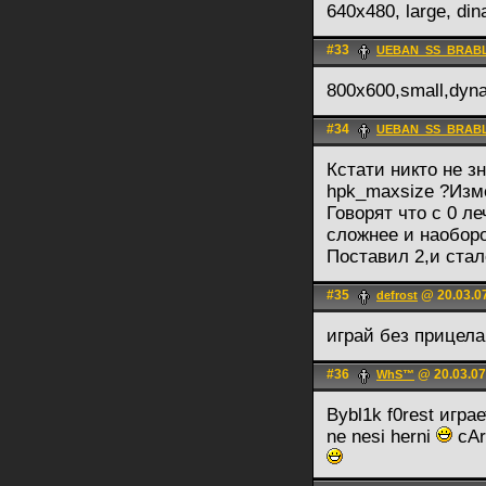
640x480, large, din
#33
UEBAN_SS_BRAB
800x600,small,dyn
#34
UEBAN_SS_BRAB
Кстати никто не зн
hpk_maxsize ?Изме
Говорят что с 0 ле
сложнее и наоборо
Поставил 2,и стал
#35
@ 20.03.07
defrost
играй без прицела 
#36
@ 20.03.07
WhS™
Bybl1k f0rest игр
ne nesi herni
cAr