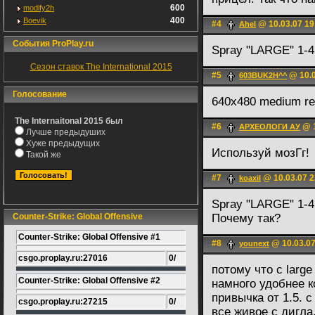
600
modify2h
400
Boevik
#4
@ 10.03.07 19
Ahel
События ProPlay.ru
Spray "LARGE" 1-4
Сезон ставок The International 2015
#5
@ 10.0
603BUK2H^^
Голосование
640x480 medium r
The Internaitonal 2015 был
#6
@ 1
АРХЕОЛОГИ АУ
Лучше предыдуших
Хуже предыдущих
Используй мозГг!
Такой же
#7
@ 10.03.07 2
koaxil
Spray "LARGE" 1-4
Counter-Strike: Global Offensive
Почему так?
Counter-Strike: Global Offensive #1
#8
@ 10.03.07
younext
csgo.proplay.ru:27016
0/
потому что с larg
Counter-Strike: Global Offensive #2
намного удобнее к
привычка от 1.5. 
csgo.proplay.ru:27215
0/
все живое с дигла