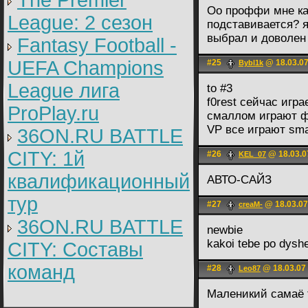
The Premier
Оо проффи мне каж
League: 2 cезон
подставивается? я
выбрал и доволен 
Fantasy Football -
UEFA Champions
#25
@ 18.03.07
Bybl1k
League лига
to #3
f0rest сейчас игра
ProPlay.ru
смаллом играют 
VP все играют sma
36ON.RU BATTLE
CITY: 1й
#26
@ 18.03.0
KEL_07
квалификационный
АВТО-САЙЗ
тур
#27
@ 18.03.07
creaM-
36ON.RU BATTLE
newbie
kakoi tebe po dyshe 
CITY: Составы
команд
#28
@ 18.03.07
Leo87
Маленикий самаё 