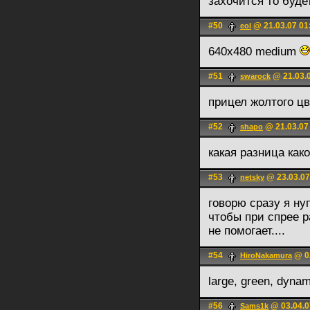
захочится то буде
#50
@ 21.03.07 01
eol
640x480 medium
#51
@ 21.03.0
swarock
прицел жолтого цв
#52
@ 21.03.07
shapo
какая разница как
#53
@ 23.03.07
netsky
говорю сразу я ну
чтобы при спрее р
не помогает....
#54
@ 02
HiroNakamura
large, green, dynam
#56
@ 03.04.0
Sams1k