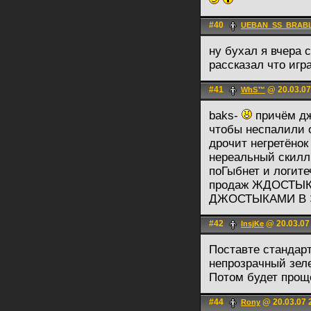
#40
UEBAN_SS_BRAB
ну бухал я вчера 
рассказал что игр
#41
@ 20.03.07
WhS™
baks-
причём дж
чтобы неспалили 
дрочит негретёнок
нереальный скилл
поГыбнет и логите
продаж ЖДОСТЫКО
ДЖОСТЫКАМИ В 
#42
@ 20.03.07
InsjKe
Поставте стандар
непрозрачный зел
Потом будет прощ
#44
@ 20.03.07 
Rony