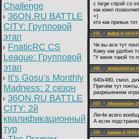
с large спрэй со 
Challenge
как комп позволяе
36ON.RU BATTLE
=)
кто как привык тот
CITY: Групповой
#21
@ 18.03.0
BoBuK
этап
FnaticRC CS
Че вы все тут пон
Кому как удобно то
League: Групповой
"У меня такой то п
этап
#22
@ 
АРХЕОЛОГИ АУ
It's Gosu's Monthly
640х480, смол, д
Madness: 2 сезон
Причём тут понты,
разрешением играю
36ON.RU BATTLE
#23
@ 
ViP.cholevwOw~
CITY: 2й
Лег4е всего вообщ
квалификационный
А если подстраиват
тур
#24
@ 18.03.0
hempfer