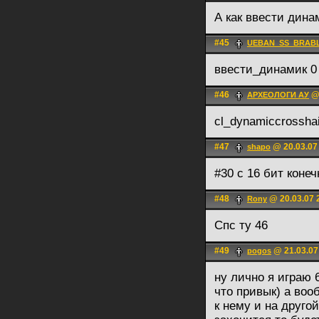
А как ввести дина
#45
UEBAN_SS_BRAB
ввести_динамик 0
#46
@ 
АРХЕОЛОГИ АУ
cl_dynamiccrosshai
#47
@ 20.03.07
shapo
#30 с 16 бит коне
#48
@ 20.03.07 
Rony
Спс ту 46
#49
@ 21.03.07
pogos
ну лично я играю 
что привык) а воо
к нему и на друго