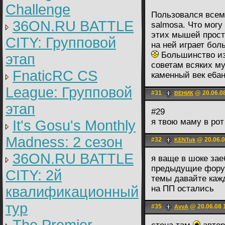
Challenge
Пользовался всем
36ON.RU BATTLE
salmosa. Что могу
этих мышей просто
CITY: Групповой
на ней играет бол
Большинство из 
этап
советам всяких м
FnaticRC CS
каменный век e6aн
League: Групповой
#31
@ 20.06.0
ВЕНИК
этап
#29
я твою маму в ро
It's Gosu's Monthly
Madness: 2 сезон
#32
@ 20.06.0
KENTuk
36ON.RU BATTLE
я ваще в шоке зае
предыдущие форум
CITY: 2й
темы давайте каж
квалификационный
на ПП остались
тур
#35
@ 20.06.08 
AvvA