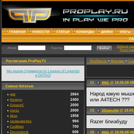
ГЛАВНАЯ
НОВОСТИ
СТАТЬИ
КОМАНДЫ
ДЕМКИ
VOD'ы
СА
Забыли па
Логин:
Пароль:
Регистра
Расписание ProPlayTV
ProPlay.ru
>
Форумы
>
Cou
Мы ищем стримеров по League of Legends
и DOTA2!
#1
@ 18.06.08 08
RNG
Самые богатые
Народ какую мышку
2664
ggtt
или A4TECH ???
2400
Hvostyn
2000
GopaveC
2000
#3
@ 18.06.
rmn1x
DDiamoNd
1958
Akon
Razer блиабуду
994
razdavalochka
700
CoolMast
606
Devostatortk
#5
@ 18.06.08 08
RNG