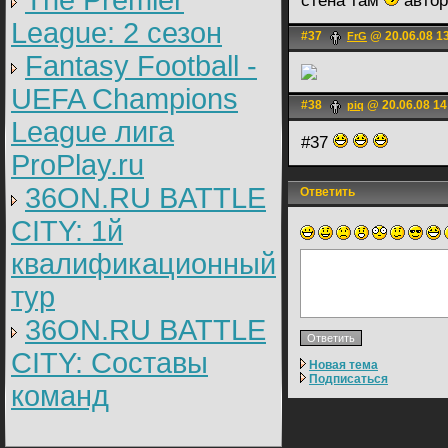
The Premier
стена там
автор
League: 2 cезон
#37
@ 20.06.08 1
FrG
Fantasy Football -
UEFA Champions
#38
@ 20.06.08 14
piq
League лига
#37
ProPlay.ru
36ON.RU BATTLE
Ответить
CITY: 1й
квалификационный
тур
36ON.RU BATTLE
CITY: Составы
Новая тема
Подписаться
команд