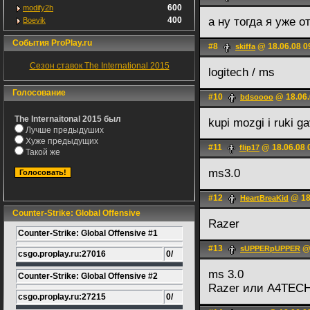
600
modify2h
400
а ну тогда я уже от
Boevik
События ProPlay.ru
#8
@ 18.06.08 0
skiffa
Сезон ставок The International 2015
logitech / ms
Голосование
#10
@ 18.06.
bdsoooo
The Internaitonal 2015 был
kupi mozgi i ruki 
Лучше предыдуших
Хуже предыдущих
#11
@ 18.06.08 
flip17
Такой же
ms3.0
#12
@ 18
HeartBreaKid
Counter-Strike: Global Offensive
Razer
Counter-Strike: Global Offensive #1
#13
@ 
sUPPERpUPPER
csgo.proplay.ru:27016
0/
ms 3.0
Counter-Strike: Global Offensive #2
Razer или A4TECH
csgo.proplay.ru:27215
0/