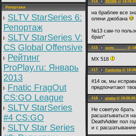
#14
@ 18.06.08
ВЕНИК
Репортажи
на браблее все зн
SLTV StarSeries 6:
олени джобана
Репортаж
№13 сам-то пользо
SLTV StarSeries V:
брал"
CS Global Offensive
#15
@ 18
gorte_______
Рейтинг
MX 518
ProPlay.ru: Январь
#17
@ 18.06
Fambyrka
2013
#14 ок, мы исправ
Fnatic FragOut
предпочитают тво
CS:GO League
#18
@ 18.06.08
piralta
SLTV StarSeries
Не советую брать 
#4 CS:GO
расшатываться нач
DeathAdder пол го
SLTV Star Series
и с расшатыванием