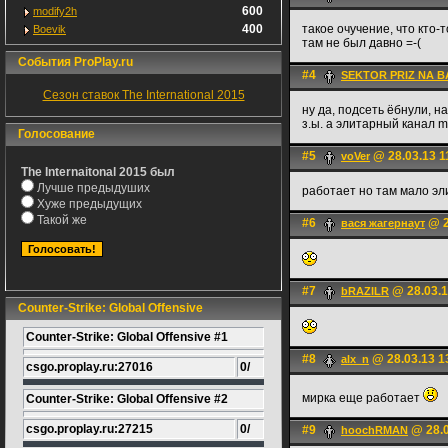
600
modify2h
400
такое очучение, что кто-
Boevik
там не был давно =-(
События ProPlay.ru
#4
SEKTOR PRIZ NA 
Сезон ставок The International 2015
ну да, подсеть ёбнули, н
з.ы. а элитарный канал m
Голосование
#5
@ 28.03.13 1
voVer
The Internaitonal 2015 был
Лучше предыдуших
работает но там мало эл
Хуже предыдущих
Такой же
#6
@ 2
вася жагернаут
#7
@ 28.03.1
bRAZILR
Counter-Strike: Global Offensive
Counter-Strike: Global Offensive #1
#8
@ 28.03.13 1
alx_n
csgo.proplay.ru:27016
0/
мирка еще работает
Counter-Strike: Global Offensive #2
csgo.proplay.ru:27215
0/
#9
@ 28.0
hoochRMAN