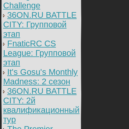
Challenge
36ON.RU BATTLE
CITY: Групповой
этап
FnaticRC CS
League: Групповой
этап
It's Gosu's Monthly
Madness: 2 сезон
36ON.RU BATTLE
CITY: 2й
квалификационный
тур