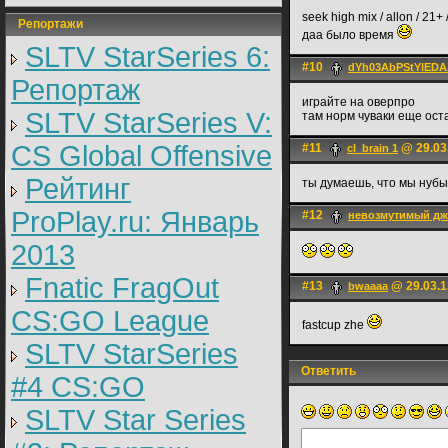
seek high mix / allon / 21+ 
Репортажи
даа было время
SLTV StarSeries 6:
#10
dYh03AbPStYlEDAA
Репортаж
играйте на оверпро
SLTV StarSeries V:
там норм чуваки еще ост
CS Global Offensive
#11
@ 29.03
cl_brain 1
Рейтинг
ты думаешь, что мы ну
ProPlay.ru: Январь
#12
невозмутимый д
2013
Fnatic FragOut
#13
@ 29.03.1
bwaaaa
CS:GO League
fastcup zhe
SLTV StarSeries
Ответить
#4 CS:GO
SLTV Star Series