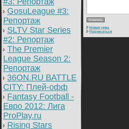
#3: Репортаж
GosuLeague #3:
Репортаж
SLTV Star Series
Новая тема
Подписаться
#2: Репортаж
The Premier
League Season 2:
Репортаж
36ON.RU BATTLE
CITY: Плей-офф
Fantasy Football -
Евро 2012: Лига
ProPlay.ru
Rising Stars