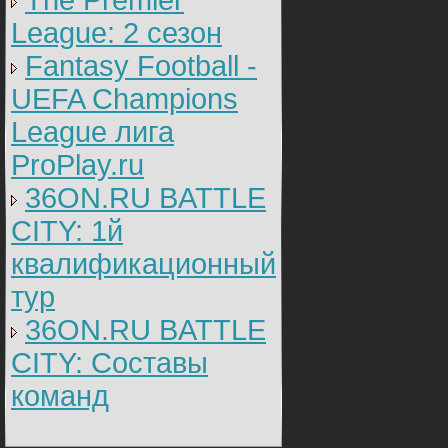
The Premier
League: 2 cезон
Fantasy Football -
UEFA Champions
League лига
ProPlay.ru
36ON.RU BATTLE
CITY: 1й
квалификационный
тур
36ON.RU BATTLE
CITY: Составы
команд