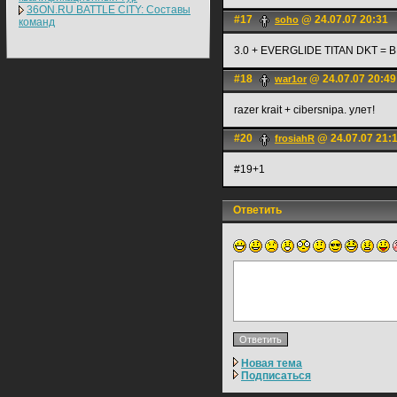
36ON.RU BATTLE CITY: Составы
#17
@ 24.07.07 20:31
soho
команд
3.0 + EVERGLIDE TITAN DKT = BE
#18
@ 24.07.07 20:49
war1or
razer krait + cibersnipa. улет!
#20
@ 24.07.07 21:
frosiahR
#19+1
Ответить
Новая тема
Подписаться