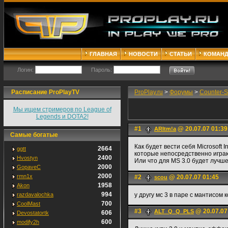
ГЛАВНАЯ
НОВОСТИ
СТАТЬИ
КОМАН
Логин:
Пароль:
Расписание ProPlayTV
ProPlay.ru
>
Форумы
>
Counter-S
Мы ищем стримеров по League of
Legends и DOTA2!
#1
@ 20.07.07 01:39
ARItm!a
Самые богатые
Как будет вести себя Microsoft 
2664
ggtt
которые непосредственно игра
2400
Hvostyn
Или что для MS 3.0 будет лучше
2000
GopaveC
2000
rmn1x
#2
@ 20.07.07 01:45
scou
1958
Akon
994
razdavalochka
у другу мс 3 в паре с мантисом 
700
CoolMast
#3
@ 20.07.07
ALT_Q_Q_PLS
606
Devostatortk
600
modify2h