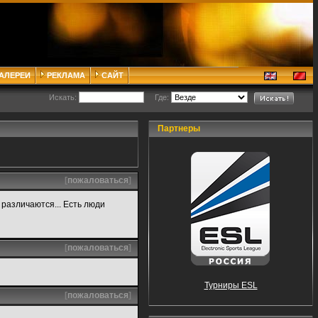
ГАЛЕРЕИ
РЕКЛАМА
САЙТ
Искать:
Где:
Партнеры
[
пожаловаться
]
о различаются... Есть люди
[
пожаловаться
]
Турниры ESL
[
пожаловаться
]