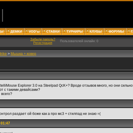
ДЫ
ДЕМКИ
VOD'ы
СТАВКИ
ТУРНИРЫ
КЛУБЫ
ФОРУМЫ
Забыли пароль?
Пользователей онлайн: 0
Регистрация
trike
>
Мышка + ковер
IntelliMouse Explorer 3.0 на Steelpad QcK+? Вроде отзывов много, но они сильн
ют с такими девайсами?
 всего?
контрол раздает ой боже как а про мс3 + стилпад не знаю =(
 01:47