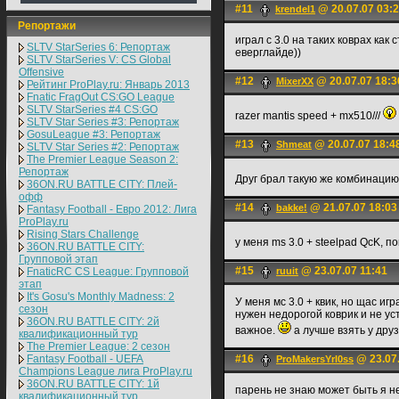
#11
@ 20.07.07 03:
krendel1
Репортажи
играл с 3.0 на таких коврах как
SLTV StarSeries 6: Репортаж
еверглайде))
SLTV StarSeries V: CS Global
Offensive
#12
@ 20.07.07 18:3
MixerXX
Рейтинг ProPlay.ru: Январь 2013
Fnatic FragOut CS:GO League
SLTV StarSeries #4 CS:GO
razer mantis speed + mx510///
SLTV Star Series #3: Репортаж
GosuLeague #3: Репортаж
#13
@ 20.07.07 18:4
Shmeat
SLTV Star Series #2: Репортаж
The Premier League Season 2:
Репортаж
Друг брал такую же комбинацию,
36ON.RU BATTLE CITY: Плей-
офф
#14
@ 21.07.07 18:03
bakke!
Fantasy Football - Евро 2012: Лига
ProPlay.ru
Rising Stars Challenge
у меня ms 3.0 + steelpad QcK, п
36ON.RU BATTLE CITY:
Групповой этап
#15
@ 23.07.07 11:41
FnaticRC CS League: Групповой
ruuit
этап
It's Gosu's Monthly Madness: 2
У меня мс 3.0 + квик, но щас иг
сезон
нужен недорогой коврик и не уст
36ON.RU BATTLE CITY: 2й
важное.
а лучше взять у друз
квалификационный тур
The Premier League: 2 cезон
Fantasy Football - UEFA
#16
@ 23.07.
ProMakersYrl0ss
Champions League лига ProPlay.ru
36ON.RU BATTLE CITY: 1й
парень не знаю может быть я не 
квалификационный тур