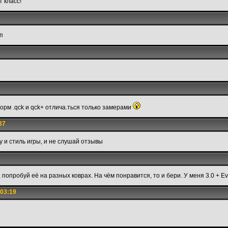
т класс!
йп
орм .qck и qck+ отлича.ться только замерами
37
у и стиль игры, и не слушай отзывы
попробуй её на разных коврах. На чём понравится, то и бери. У меня 3.0 + Eve
 03:19