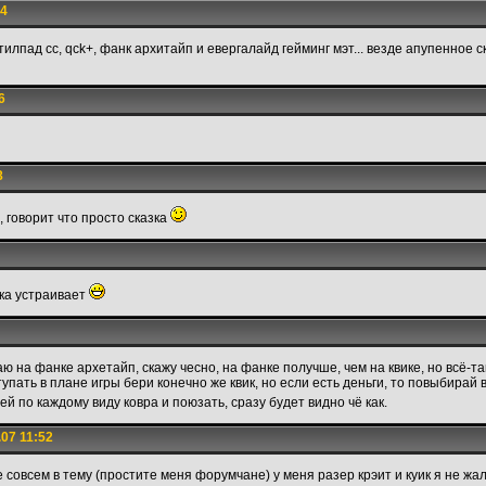
24
 стилпад сс, qck+, фанк архитайп и евергалайд гейминг мэт... везде апупенное 
6
8
 говорит что просто сказка
ока устраивает
раю на фанке архетайп, скажу чесно, на фанке получше, чем на квике, но всё-та
упать в плане игры бери конечно же квик, но если есть деньги, то повыбирай в
ей по каждому виду ковра и поюзать, сразу будет видно чё как.
07 11:52
совсем в тему (простите меня форумчане) у меня разер крэит и куик я не жалу