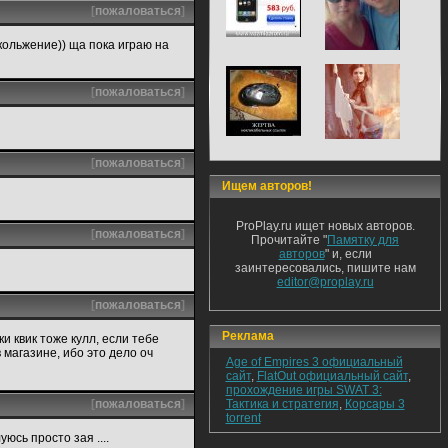
[
пожаловаться
]
скольжение)) ща пока играю на
[
пожаловаться
]
[
пожаловаться
]
Ищем авторов!
ProPlay.ru ищет новых авторов.
[
пожаловаться
]
Прочитайте "
Памятку для
авторов
" и, если
заинтересовались, пишите нам
editor@proplay.ru
[
пожаловаться
]
Реклама
ки квик тоже кулл, если тебе
 магазине, ибо это дело оч
Age of Empires 3 официальный
сайт
,
FlatOut официальный сайт
,
прохождение игры SWAT 3:
[
пожаловаться
]
Тактика и стратегия
,
Корсары 3
torrent
юсь просто зая ....