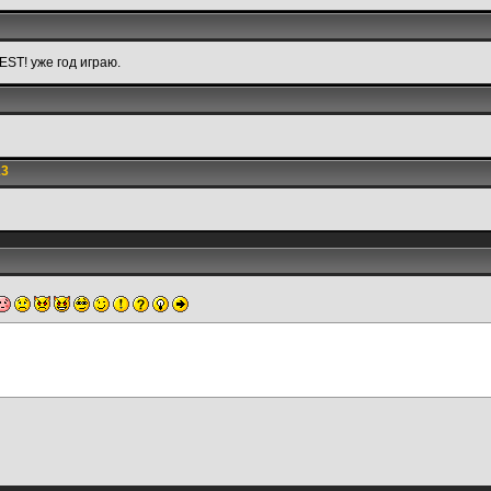
ST! уже год играю.
13