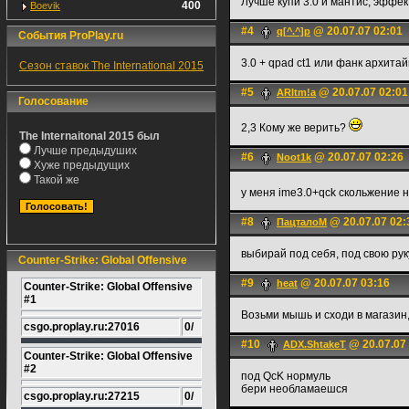
Лучше купи 3.0 и мантис, эффек
400
Boevik
#4
@ 20.07.07 02:01
q[^.^]p
События ProPlay.ru
3.0 + qpad ct1 или фанк архита
Сезон ставок The International 2015
#5
@ 20.07.07 02:01
ARItm!a
Голосование
2,3 Кому же верить?
The Internaitonal 2015 был
Лучше предыдуших
#6
@ 20.07.07 02:26
Noot1k
Хуже предыдущих
Такой же
у меня ime3.0+qck cкольжение н
#8
@ 20.07.07 02:
ПацталоМ
выбирай под себя, под свою рук
Counter-Strike: Global Offensive
#9
@ 20.07.07 03:16
heat
Counter-Strike: Global Offensive
#1
Возьми мышь и сходи в магазин, 
csgo.proplay.ru:27016
0/
#10
@ 20.07.07
ADX.ShtakeT
Counter-Strike: Global Offensive
#2
под QcK нормуль
бери необламаешся
csgo.proplay.ru:27215
0/