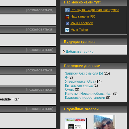
Нас можно найти тут:
[
пожаловаться
]
ProPlay.ru - Официальная группа
Наш канал в IRC
Мы в Facebook
[
пожаловаться
]
Мы в Twitter
Будущие турниры
[
пожаловаться
]
Добавить турнир
Последние дневники
[
пожаловаться
]
Записки без смысла [5]
(25)
Ф
(2)
Я вернулась. Olya
(14)
Китайская улица
(1)
[
пожаловаться
]
Окей.
(3)
Ранетки: Новая любовь. Ча...
(5)
Кадровые перестановки
(8)
rglide Titan
[
пожаловаться
]
Случайные галереи