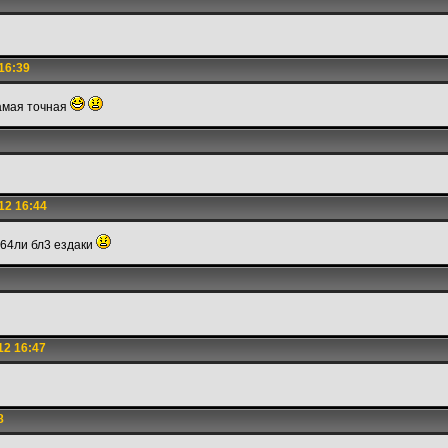
16:39
самая точная
12 16:44
364ли бл3 ездаки
12 16:47
8