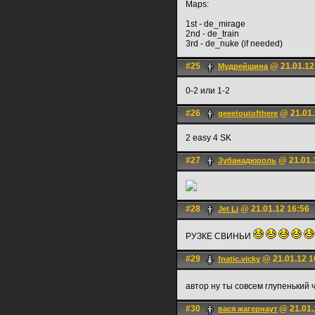
Maps:
1st - de_mirage
2nd - de_train
3rd - de_nuke (if needed)
#25
@ 21.01.12
Мудрейшина
0-2 или 1-2
#26
@ 21.01.
geeetoutofthere
2 easy 4 SK
#27
@ 21.01.
Зубанадюроль
#28
@ 21.01.12 16:56
Jet Li
РУЗКЕ СВИНЬИ
#29
@ 21.01.12 1
fnatic.vicky
автор ну ты совсем глупенький
#30
@ 21.01.
вася жагернаут