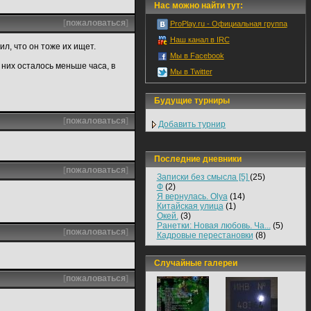
Нас можно найти тут:
[
пожаловаться
]
ProPlay.ru - Официальная группа
Наш канал в IRC
л, что он тоже их ищет.
Мы в Facebook
 них осталось меньше часа, в
Мы в Twitter
Будущие турниры
[
пожаловаться
]
Добавить турнир
Последние дневники
[
пожаловаться
]
Записки без смысла [5]
(25)
Ф
(2)
Я вернулась. Olya
(14)
Китайская улица
(1)
Окей.
(3)
Ранетки: Новая любовь. Ча...
(5)
[
пожаловаться
]
Кадровые перестановки
(8)
Случайные галереи
[
пожаловаться
]