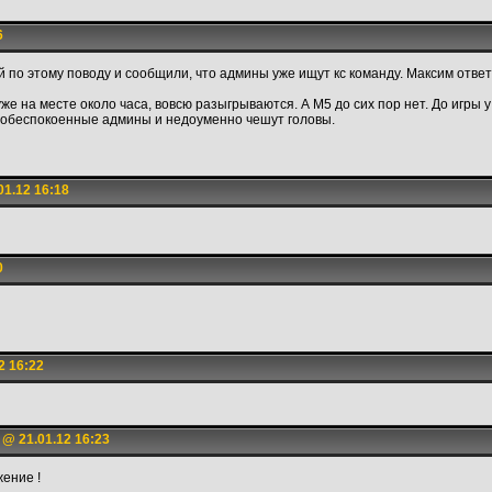
6
й по этому поводу и сообщили, что админы уже ищут кс команду. Максим ответи
уже на месте около часа, вовсю разыгрываются. А M5 до сих пор нет. До игры у
т обеспокоенные админы и недоуменно чешут головы.
1.12 16:18
0
2 16:22
@ 21.01.12 16:23
жение !