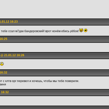
.01.12 16:23
н тебе ссал м7дак бандеровский! врот конём е6ись уё6ок!
16:25
@ 21.01.12 16:26
16:32
т с хлтв орг перевел и хочешь, чтобы мы тебе поверили.
свиня
 16:32