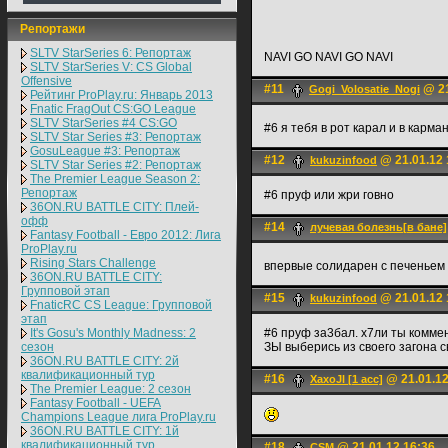
Репортажи
SLTV StarSeries 6: Репортаж
NAVI GO NAVI GO NAVI
SLTV StarSeries V: CS Global
Offensive
#11
@ 21
Gogi_Volosatie_Nogi
Рейтинг ProPlay.ru: Январь 2013
Fnatic FragOut CS:GO League
SLTV StarSeries #4 CS:GO
#6 я тебя в рот карал и в карма
SLTV Star Series #3: Репортаж
GosuLeague #3: Репортаж
#12
@ 21.01.12 
kukuzinfood
SLTV Star Series #2: Репортаж
The Premier League Season 2:
Репортаж
#6 пруф или жри говно
36ON.RU BATTLE CITY: Плей-
офф
#14
лучевая болезнь[в бане]
Fantasy Football - Евро 2012: Лига
ProPlay.ru
Rising Stars Challenge
впервые солидарен с печеньем
36ON.RU BATTLE CITY:
Групповой этап
#15
@ 21.01.12 
kukuzinfood
FnaticRC CS League: Групповой
этап
It's Gosu's Monthly Madness: 2
#6 пруф за3бал. х7ли ты коммен
сезон
ЗЫ выберись из своего загона 
36ON.RU BATTLE CITY: 2й
квалификационный тур
#16
@ 21.01.12
XaxoJl [1 acc]
The Premier League: 2 cезон
Fantasy Football - UEFA
Champions League лига ProPlay.ru
36ON.RU BATTLE CITY: 1й
квалификационный тур
#18
@ 21.01.12 16:36
CSM