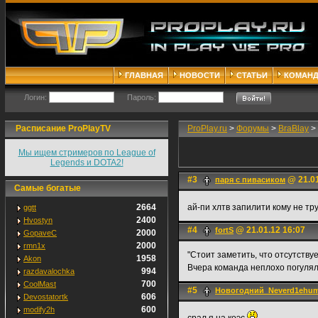
ГЛАВНАЯ
НОВОСТИ
СТАТЬИ
КОМАН
Логин:
Пароль:
Расписание ProPlayTV
ProPlay.ru
>
Форумы
>
BraBlay
>
Мы ищем стримеров по League of
Legends и DOTA2!
#3
@ 21.01
паря с пивасиком
Самые богатые
2664
ай-пи хлтв запилити кому не т
ggtt
2400
Hvostyn
#4
@ 21.01.12 16:07
fortS
2000
GopaveC
2000
rmn1x
"Стоит заметить, что отсутству
1958
Akon
Вчера команда неплохо погуляла
994
razdavalochka
700
CoolMast
#5
Новогодний_Neverd1ehu
606
Devostatortk
600
modify2h