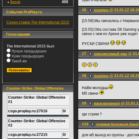
срал я на коэс
400
Boevik
#6
@ 21.01.12 16:1
ioserjgru
События ProPlay.ru
[15:58] Мы связались с Нирвано
Сезон ставок The International 2015
[15:55] Оба состава SK Gaming 
связи с чем по Арене уже ходя
Голосование
РУСКИ СВИНИ
The Internaitonal 2015 был
Лучше предыдуших
#7
@ 21.0
невозмутимый джо
Хуже предыдущих
Такой же
#8
@ 21.01.12 16:2
ioserjgru
НаВи молодцы
Counter-Strike: Global Offensive
М5 свини
Counter-Strike: Global Offensive
#1
#9
@ 21.01.1
вася жагернаут
csgo.proplay.ru:27016
0/
где стрим ?
Counter-Strike: Global Offensive
#10
лучевая болезнь[в бане]
#2
csgo.proplay.ru:27215
0/
для м5 выход из группы - дости