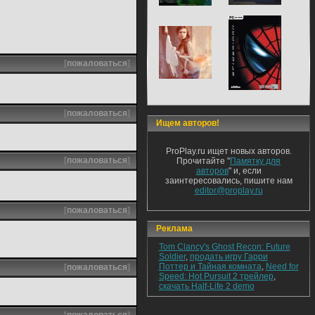
[
пожаловаться
]
[
пожаловаться
]
Ищем авторов!
ProPlay.ru ищет новых авторов.
[
пожаловаться
]
Прочитайте "
Памятку для
авторов
" и, если
заинтересовались, пишите нам
editor@proplay.ru
[
пожаловаться
]
Реклама
Tom Clancy's Ghost Recon: Future
Soldier
,
продать игру Гарри
Поттер и Тайная комната
,
Need for
[
пожаловаться
]
Speed: Hot Pursuit 2 трейлер
,
скачать Half-Life 2 demo