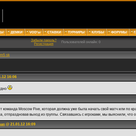
ДЫ
ДЕМКИ
VOD'ы
СТАВКИ
ТУРНИРЫ
КЛУБЫ
ФОРУМЫ
Забыли пароль?
Пользователей онлайн: 0
Регистрация
m5 sk
.12 16:06
рудно
ет команда Moscow Five, которая должна уже была начать свой матч или по к
, отпраздновав выход из группы. Связавшись с игроками, мы выяснили, что о
@ 21.01.12 16:09
mаn