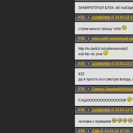
ЗАМИР0Т0Ч3Л БЛ34. м5 паб3ди
#31
@ 21.01.12 1
1234567856
стрим киньте прошу тебе
#32
oma smith-заовненый п
http://ru.twitch.tv/cyberarenatv2
esli kto ne znal
#33
@ 21.01.12 1
1234567856
#32
да я просто есл смотрю всегда
#34
Садись-Зажимай]DAA
САШООООООООООООООК
#35
@ 21.01.12 1
1234567856
человек с букварём
#36
@ 21.01.12 17:15
CSM