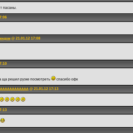
т пасаны.
7:06
@ 21.01.12 17:08
оендом
7:10
, а ща решил рузке посмотреть
спасибо офк
@ 21.01.12 17:13
AAAAAAAAAAAAAA
7:13