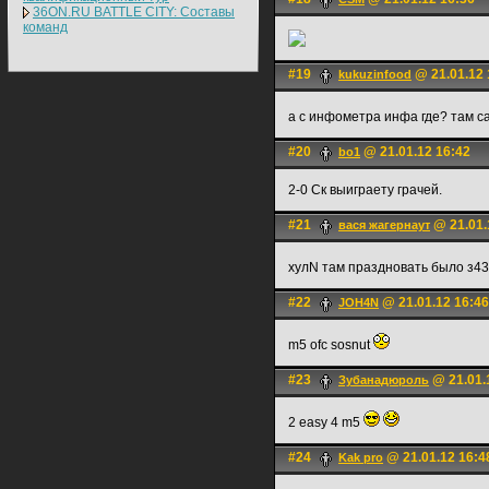
36ON.RU BATTLE CITY: Составы
команд
#19
@ 21.01.12 
kukuzinfood
а с инфометра инфа где? там 
#20
@ 21.01.12 16:42
bo1
2-0 Ск выиграету грачей.
#21
@ 21.01.
вася жагернаут
хулN там праздновать было з4
#22
@ 21.01.12 16:46
JOH4N
m5 ofc sosnut
#23
@ 21.01.
Зубанадюроль
2 easy 4 m5
#24
@ 21.01.12 16:4
Kak pro