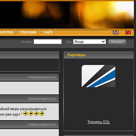
ГАЛЕРЕИ
РЕКЛАМА
САЙТ
Искать:
Где:
Партнеры
[
пожаловаться
]
[
пожаловаться
]
райней мере разыгрываться.
ни уже едут."
Турниры ESL
[
пожаловаться
]