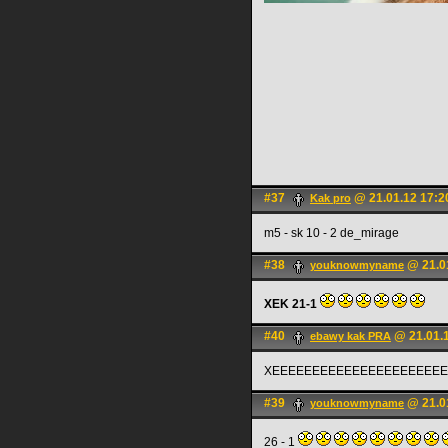
#37
@ 21.01.12 17:2
Kak pro
m5 - sk 10 - 2 de_mirage
#38
@ 21.0
youknowmyname
XEK 21-1
#40
@ 21.01.1
ebawy kak PRA
XEEEEEEEEEEEEEEEEEEEEEE
#39
@ 21.0
youknowmyname
26 - 1