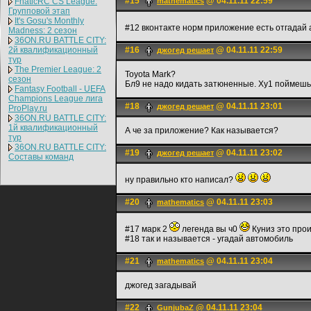
#15
@ 04.11.11 22:59
FnaticRC CS League:
mathematics
Групповой этап
It's Gosu's Monthly
#12 вконтакте норм приложение есть отгадай 
Madness: 2 сезон
36ON.RU BATTLE CITY:
2й квалификационный
#16
@ 04.11.11 22:59
джогед решает
тур
The Premier League: 2
Toyota Mark?
cезон
Бл9 не надо кидать затюненные. Ху1 поймешь 
Fantasy Football - UEFA
Champions League лига
#18
@ 04.11.11 23:01
джогед решает
ProPlay.ru
36ON.RU BATTLE CITY:
1й квалификационный
А че за приложение? Как называется?
тур
36ON.RU BATTLE CITY:
#19
@ 04.11.11 23:02
джогед решает
Составы команд
ну правильно кто написал?
#20
@ 04.11.11 23:03
mathematics
#17 марк 2
легенда вы ч0
Куниз это про
#18 так и называется - угадай автомобиль
#21
@ 04.11.11 23:04
mathematics
джогед загадывай
#22
@ 04.11.11 23:04
GunjubaZ