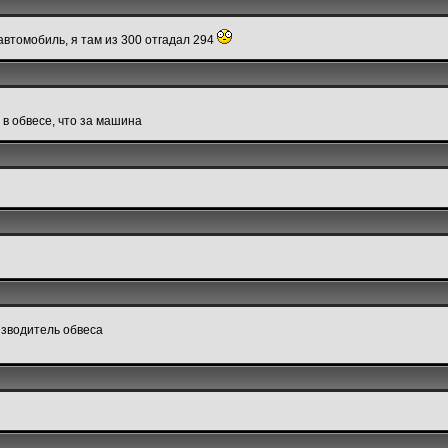
автомобиль, я там из 300 отгадал 294
в обвесе, что за машина
изводитель обвеса