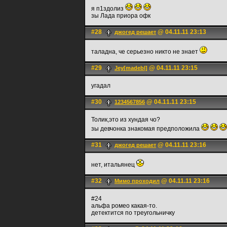
я п1здолиз
зы Лада приора офк
#28
@ 04.11.11 23:13
джогед решает
таладна, че серьезно никто не знает
#29
@ 04.11.11 23:15
Jey[madebl]
угадал
#30
@ 04.11.11 23:15
1234567856
Толик,это из хундая чо?
зы девчонка знакомая предположила
#31
@ 04.11.11 23:16
джогед решает
нет, итальянец
#32
@ 04.11.11 23:16
Мимо проходил
#24
альфа ромео какая-то.
детектится по треугольничку