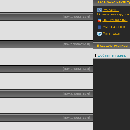
Нас можно найти ту
ProPlay.ru -
Официальная группа
[
пожаловаться
]
Наш канал в IRC
Мы в Facebook
Мы в Twitter
[
пожаловаться
]
Будущие турниры
Добавить турнир
[
пожаловаться
]
[
пожаловаться
]
[
пожаловаться
]