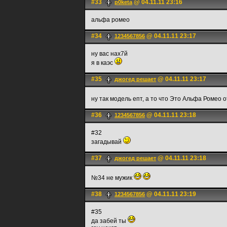
#33
@ 04.11.11 23:16
p0keta
альфа ромео
#34
@ 04.11.11 23:17
1234567856
ну вас нах7й
я в каэс
#35
@ 04.11.11 23:17
джогед решает
ну так модель епт, а то что Это Альфа Ромео 
#36
@ 04.11.11 23:18
1234567856
#32
загадывай
#37
@ 04.11.11 23:18
джогед решает
№34 не мужик
#38
@ 04.11.11 23:19
1234567856
#35
да забей ты