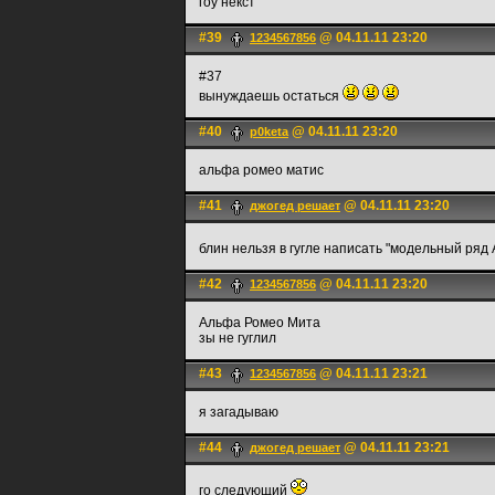
гоу некст
#39
@ 04.11.11 23:20
1234567856
#37
вынуждаешь остаться
#40
@ 04.11.11 23:20
p0keta
альфа ромео матис
#41
@ 04.11.11 23:20
джогед решает
блин нельзя в гугле написать "модельный ряд
#42
@ 04.11.11 23:20
1234567856
Альфа Ромео Мита
зы не гуглил
#43
@ 04.11.11 23:21
1234567856
я загадываю
#44
@ 04.11.11 23:21
джогед решает
го следующий