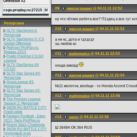
Offensive #2
#9
@ 04.11.11 22:52
джогед решает
csgo.proplay.ru:27215
0/
ну что ч0ткие ребята все? П1здец а все тут 
Репортажи
#10
@ 04.11.11 22:52
джогед решает
SLTV StarSeries 6:
Репортаж
SLTV StarSeries V: CS
а не кс, дота и тдтдтдт
Global Offensive
зы люблю кс
Рейтинг ProPlay.ru:
Январь 2013
#11
@ 04.11.11 22:53
mathematics
Fnatic FragOut CS:GO
League
SLTV StarSeries #4
хонда аккорд
CS:GO
SLTV Star Series #3:
#12
@ 04.11.11 22:54
джогед решает
Репортаж
GosuLeague #3:
№11 молоток, вообще - то Honda Accord Croust
Репортаж
SLTV Star Series #2:
Репортаж
#13
@ 04.11.11 22:56
mathematics
The Premier League
Season 2: Репортаж
36ON.RU BATTLE CITY:
Плей-офф
Fantasy Football - Евро
#14
@ 04.11.11 22:56
sueyz
2012: Лига ProPlay.ru
Rising Stars Challenge
Ш 36484 ОК 364 RUS
36ON.RU BATTLE CITY:
Групповой этап