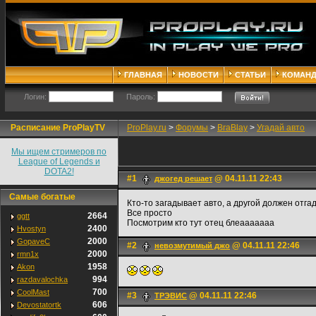
ГЛАВНАЯ
НОВОСТИ
СТАТЬИ
КОМАН
Логин:
Пароль:
Расписание ProPlayTV
ProPlay.ru
>
Форумы
>
BraBlay
>
Угадай авто
Мы ищем стримеров по
League of Legends и
DOTA2!
#1
@ 04.11.11 22:43
джогед решает
Самые богатые
Кто-то загадывает авто, а другой должен отгад
Все просто
2664
ggtt
Посмотрим кто тут отец блеааааааа
2400
Hvostyn
2000
GopaveC
#2
@ 04.11.11 22:46
невозмутимый джо
2000
rmn1x
1958
Akon
994
razdavalochka
700
CoolMast
#3
@ 04.11.11 22:46
ТРЭВИС
606
Devostatortk