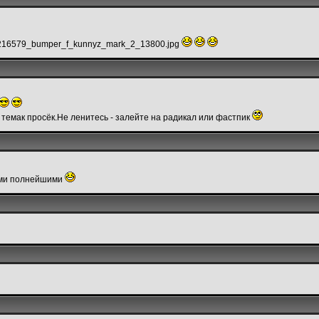
260216579_bumper_f_kunnyz_mark_2_13800.jpg
у темак просёк.Не ленитесь - залейте на радикал или фастпик
зами полнейшими