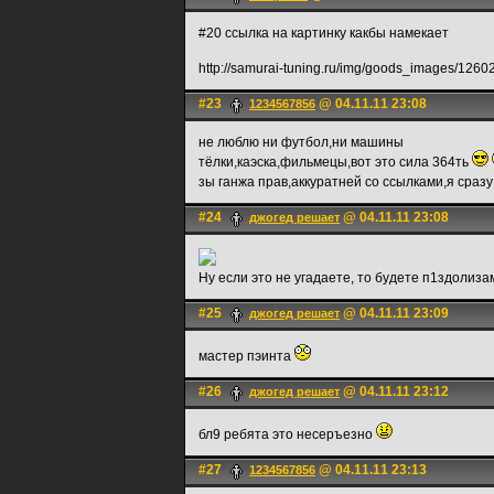
#20 ссылка на картинку какбы намекает
http://samurai-tuning.ru/img/goods_images/1
#23
@ 04.11.11 23:08
1234567856
не люблю ни футбол,ни машины
тёлки,каэска,фильмецы,вот это сила 364ть
зы ганжа прав,аккуратней со ссылками,я сраз
#24
@ 04.11.11 23:08
джогед решает
Ну если это не угадаете, то будете п1здоли
#25
@ 04.11.11 23:09
джогед решает
мастер пэинта
#26
@ 04.11.11 23:12
джогед решает
бл9 ребята это несеръезно
#27
@ 04.11.11 23:13
1234567856