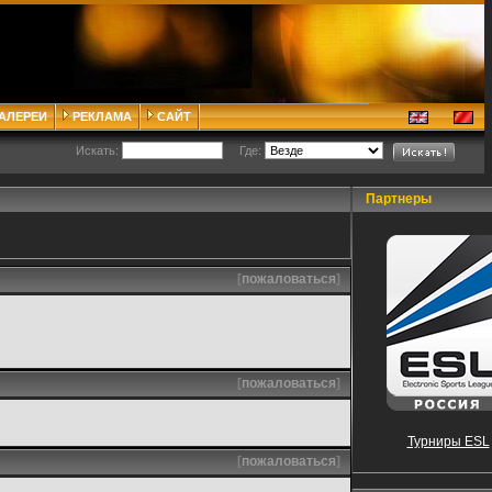
ГАЛЕРЕИ
РЕКЛАМА
САЙТ
Искать:
Где:
Партнеры
[
пожаловаться
]
[
пожаловаться
]
Турниры ESL
[
пожаловаться
]