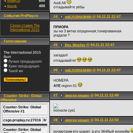
600
modify2h
Audi A8
400
Boevik
отгадывайте уёбы
События ProPlay.ru
#4
@ 04.11.11 22:47
yaILYUSHA36484
Сезон ставок The
ПРИОРА
International 2015
зы на 3 витка опущенная,тонированная
угадали ?
Голосование
#5
@ 04.11.11 22:47
Egs_MopSys
The Internaitonal 2015
загадал!
был
отгадывайте!
Лучше предыдуших
Хуже предыдущих
#6
@ 04.11.11 22:47
yaILYUSHA36484
Такой же
НОМЕРА
AYE
region 01
#7
@ 04.11.11 22:49
джогед решает
Counter-Strike: Global
Offensive
Counter-Strike: Global
погнали сук1
Offensive #1
#8
@ 04.11.11 22:50
csgo.proplay.ru:27016
0/
джогед решает
Counter-Strike: Global
посмотрим кто шарит, а кто 3648ый ноунейм