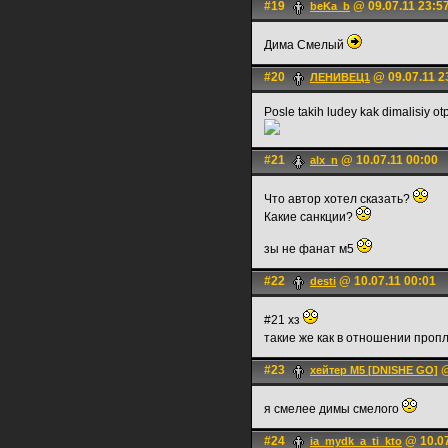
#19
@ 09.07.11 23:5
beKa_b
Дима Смелый
#20
@ 09.07.11 2
ЛЕНИВЕЦ1
Posle takih ludey kak dimalisiy ot
#21
@ 10.07.11 00:00
alx_n
Что автор хотел сказать?
Какие санкции?
зы не фанат м5
#22
@ 10.07.11 00:01
desti
#21 хз
такие же как в отношении пропл
#23
@
хейтер М5 [DNISHE GO]
я смелее димы смелого
#24
@ 10.07
ia_mydk_a_ti_kto