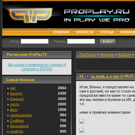
ГЛАВНАЯ
НОВОСТИ
СТАТЬИ
КОМАН
Логин:
Пароль:
Расписание ProPlayTV
ProPlay.ru
>
Форумы
>
BraBlay
>
Мы ищем стримеров по League of
Legends и DOTA2!
#1
@ 09.07.
ia_mydk_a_ti_kto
Самые богатые
Итак, Воены. я представляю на
2664
ggtt
сам я русский, но как-то стало 
2400
Hvostyn
предлагаю ввести какие-то санк
2000
GopaveC
все мы любим и болеем за М5, да
т.п.
2000
rmn1x
1958
Akon
ниже я привожу комментарии
994
razdavalochka
700
CoolMast
606
Devostatortk
600
modify2h