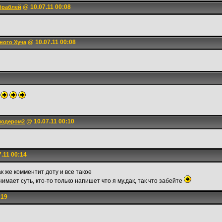
@ 10.07.11 00:08
браблей
@ 10.07.11 00:08
ного Хуча
@ 10.07.11 00:10
модером2
.11 00:14
ак же комментит доту и все такое
нимает суть, кто-то только напишет что я му.дак, так что забейте
:19