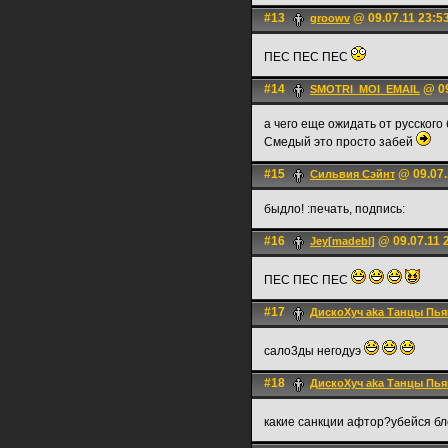
#13
@ 09.07.11 23:5
groowv
ПЕС ПЕС ПЕС
#14
@ 09
SMOTRI_MOI_EMAIL
а чего еще ожидать от русского
Смедый это просто забей
#15
@ 09.07.
Сильвия Сэйнт
быдло! :печать, подпись:
#16
@ 09.07.11 
Jey[madebl]
ПЕС ПЕС ПЕС
#17
ДискоХуч aka Танцы Пья
сало3ды негодуэ
#18
ДискоХуч aka Танцы Пья
какие санкции афтор?убейся б