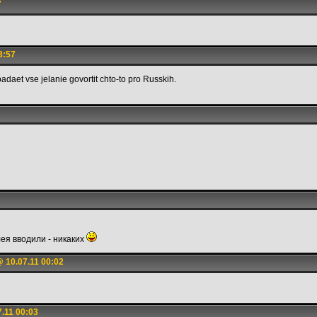
7
3:57
padaet vse jelanie govortit chto-to pro Russkih.
ея вводили - никаких
 10.07.11 00:02
.11 00:03