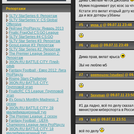
Дима Смелый чет0к джобана
Мужик поднимает рус коэс за ч
Репортажи
Кстати это вилат кторый доту 
да и все дотеры у3баны
SLTV StarSeries 6: Репортаж
SLTV StarSeries V: CS Global
Offensive
#5
@ 09.07.11 23:48
муха_с
Рейтинг ProPlay.ru: Январь 2013
Fnatic FragOut CS:GO League
SLTV StarSeries #4 CS:GO
SLTV Star Series #3: Репортаж
GosuLeague #3: Репортаж
#6
@ 09.07.11 23:49
desti
SLTV Star Series #2: Репортаж
The Premier League Season 2:
Дима прав, вилат крыса
Репортаж
36ON.RU BATTLE CITY: Плей-
ЗЫ не люблю м5
офф
Fantasy Football - Евро 2012: Лига
ProPlay.ru
#7
@ 09.
peemouzez [studies]
Rising Stars Challenge
36ON.RU BATTLE CITY:
Групповой этап
FnaticRC CS League: Групповой
#8
@ 09.07.11 23:5
этап
Sexyman
It's Gosu's Monthly Madness: 2
сезон
#1 да ладно, всё по делу сказа
36ON.RU BATTLE CITY: 2й
министром киберспорта в Росс
квалификационный тур
The Premier League: 2 cезон
#9
@ 09.07.11 23:51
kajj
Fantasy Football - UEFA
Champions League лига ProPlay.ru
36ON.RU BATTLE CITY: 1й
всё по делу
квалификационный тур