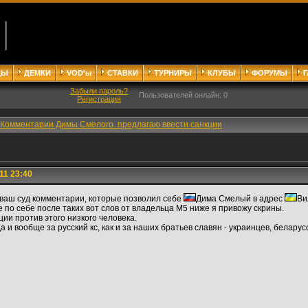
ДЫ
ДЕМКИ
VOD'ы
СТАВКИ
ТУРНИРЫ
КЛУБЫ
ФОРУМЫ
Забыли пароль?
Пользователей онлайн: 0
Регистрация
Комментарии Димы Смелого. предлагаю ввести санкции
11 23:40
 ваш суд комментарии, которые позволил себе
Дима Смелый в адрес
Ви
не по себе после таких вот слов от владельца М5 ниже я привожу скрины.
ции против этого низкого человека.
 и вообще за русский кс, как и за наших братьев славян - украинцев, беларус