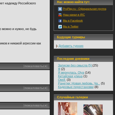
Нас можно найти тут:
ляет надежду Российского
ProPlay.ru - Официальная группа
Наш канал в IRC
Мы в Facebook
Мы в Twitter
то можно и нужно, не будь
Будущие турниры
иков и никакой агрессии как
Добавить турнир
Последние дневники
Записки без смысла [5]
(25)
[
пожаловаться
]
Ф
(2)
Я вернулась. Olya
(14)
Китайская улица
(1)
Окей.
(3)
Ранетки: Новая любовь. Ча...
(5)
Кадровые перестановки
(8)
[
пожаловаться
]
Случайные галереи
[
пожаловаться
]