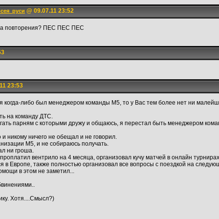
@ 09.07.11 23:52
сея_руси
о за повторения? ПЕС ПЕС ПЕС
53
11 23:53
 я когда-либо был менеджером команды М5, то у Вас тем более нет ни малей
ть на команду ДТС.
могать парням с которыми дружу и общаюсь, я перестал быть менеджером кома
 и никому ничего не обещал и не говорил.
анизации М5, и не собираюсь получать.
ал ни гроша.
проплатил вентрило на 4 месяца, организовал кучу матчей в онлайн турнира
я в Европе, также полностью организовал все вопросы с поездкой на следую
мощи в этом не заметил...
бвинениями..
ку. Хотя....Смысл?)