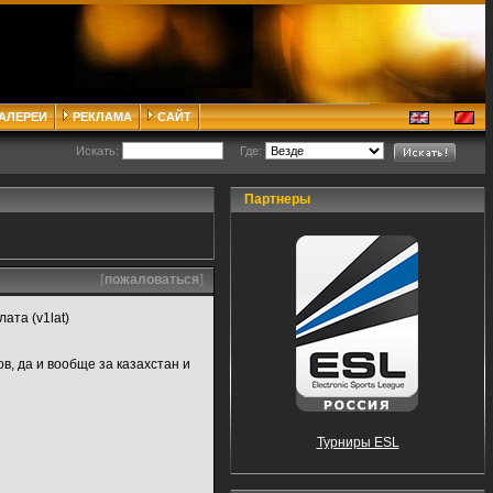
ГАЛЕРЕИ
РЕКЛАМА
САЙТ
Искать:
Где:
Партнеры
[
пожаловаться
]
лата (v1lat)
ов, да и вообще за казахстан и
Турниры ESL