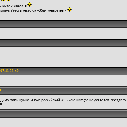
то можно уважать
комменит?если он,то он у3бан конкретный
07.11 23:49
0
л Дима. так и нужно. иначе российский кс ничего никогда не добьется. предла
ии