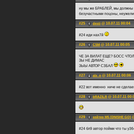
ну мы же БРАБЛЕЙ, мы должны ч
безучастными поцоны, неужели у
#25
@ 10.07.11 00:04
desti
#24 иди нах7й
#26
@ 10.07.11 00:05
CSM
ЧЕ ЗА ВИЛАТ ЕЩЕ? БОСС ЧТО
ЗЫ НЕ ДИМАС
ЗЫЫ АВТОР С3БАЛ
#27
@ 10.07.11 00:06
alx_n
#22 вот именно
ниче не сделае
#28
@ 10.07.11 00:
bRAZILR
#29
@
хейтер М5 [DNISHE GO]
#24 бл9 автор пойми что ты у3