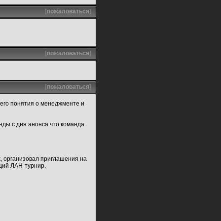
[
пожаловаться
]
[
пожаловаться
]
[
пожаловаться
]
шего понятия о менеджменте и
нды с дня анонса что команда
х, организовал приглашения на
щий ЛАН-турнир.