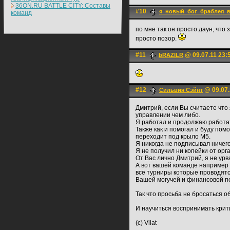
36ON.RU BATTLE CITY: Составы
#10
я_новый_бог_браблея_в
команд
по мне так он просто даун, чт
просто позор.
#11
@ 09.07.11 23:
bRAZILR
#12
@ 09.07.
Сильвия Сэйнт
Дмитрий, если Вы считаете что
управлении чем либо.
Я работал и продолжаю работа
Также как и помогал и буду по
переходит под крыло М5.
Я никогда не подписывал ничего
Я не получил ни копейки от орг
От Вас лично Дмитрий, я не урв
А вот вашей команде например 
все турниры которые проводятс
Вашей могучей и финансовой по
Так что просьба не бросаться о
И научиться воспринимать крити
(c) Vilat