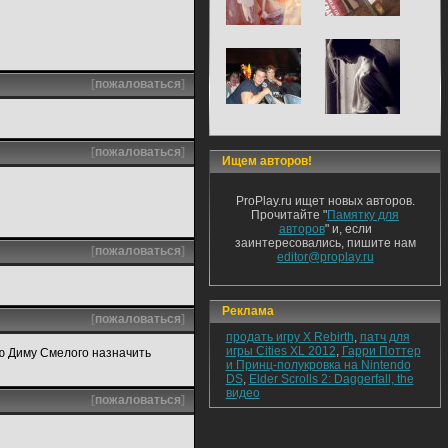
[
пожаловаться
]
[
пожаловаться
]
Ищем авторов!
ProPlay.ru ищет новых авторов.
Прочитайте "
Памятку для
авторов
" и, если
заинтересовались, пишите нам
[
пожаловаться
]
editor@proplay.ru
Реклама
[
пожаловаться
]
продать игру X Rebirth
,
патч для
игры Cities XL 2012
,
Гарри Поттер
гаю Диму Смелого назначить
и Принц-полукровка на Nintendo
DS
,
Elder Scrolls 2: Daggerfall, the
видео
[
пожаловаться
]