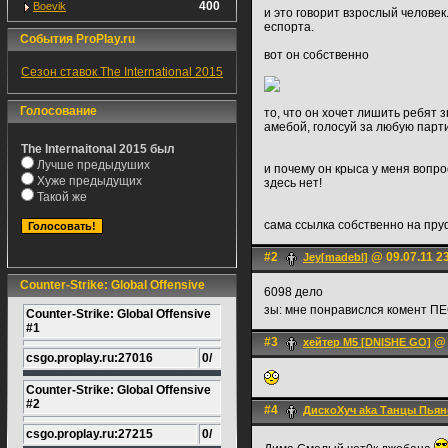
400
Boevik
и это говорит взрослый человек
еспорта.
События ProPlay.ru
вот он собственно
Сезон ставок The International 2015
Голосование
то, что он хочет лишить ребят з
амебой, голосуй за любую парти
The Internaitonal 2015 был
Лучше предыдуших
и почему он крыса у меня вопро
Хуже предыдущих
здесь нет!
Такой же
сама ссылка собственно на пр
#2
@ 09.07.11 2
Jey[madebl]
Counter-Strike: Global Offensive
6098 дело
зы: мне понравислся комент П
Counter-Strike: Global Offensive
#1
#3
@ 
хейтер М5 [DNISHE GO]
csgo.proplay.ru:27016
0/
Counter-Strike: Global Offensive
#2
#4
ДискоХуч aka Танцы Пьян
csgo.proplay.ru:27215
0/