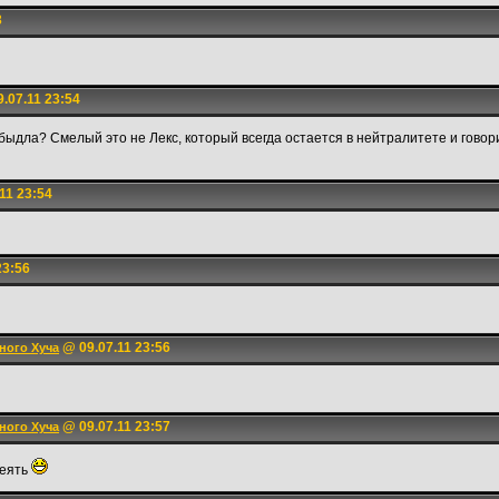
3
.07.11 23:54
 быдла? Смелый это не Лекс, который всегда остается в нейтралитете и говор
11 23:54
23:56
@ 09.07.11 23:56
ного Хуча
@ 09.07.11 23:57
ного Хуча
леять