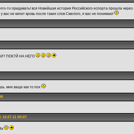
то-то придумать! вся Новейшая история Российского еспорта прошла через на
 вас не кипит кровь после таких слов Смелого, я вас не понимаю!
ЛИ? ПОХ7Й НА НЕГО
шь. мне ваще как то пох
06
 10.07.11 00:07
64к