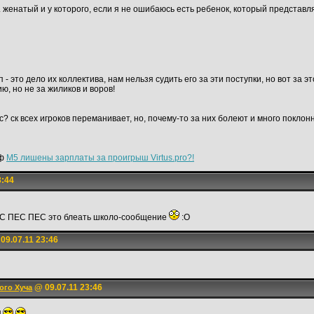
. женатый и у которого, если я не ошибаюсь есть ребенок, который представ
п - это дело их коллектива, нам нельзя судить его за эти поступки, но вот за э
ю, но не за жиликов и воров!
с? ск всех игроков переманивает, но, почему-то за них болеют и много поклонн
уф
M5 лишены зарплаты за проигрыш Virtus.pro?!
3:44
ЕС ПЕС ПЕС это блеать школо-сообщение
:O
09.07.11 23:46
@ 09.07.11 23:46
ого Хуча