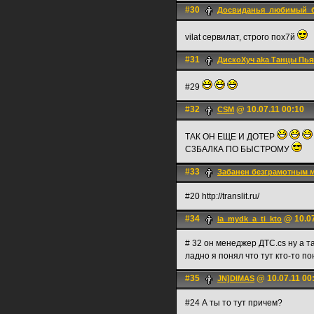
#30
Досвиданья_любимый_
vilat сервилат, строго пох7й
#31
ДискоХуч aka Танцы Пья
#29
#32
@ 10.07.11 00:10
CSM
ТАК ОН ЕЩЕ И ДОТЕР
С3БАЛКА ПО БЫСТРОМУ
#33
Забанен безграмотным 
#20 http://translit.ru/
#34
@ 10.07
ia_mydk_a_ti_kto
# 32 он менеджер ДТС.cs ну а т
ладно я понял что тут кто-то по
#35
@ 10.07.11 00
JN]DIMAS
#24 А ты то тут причем?