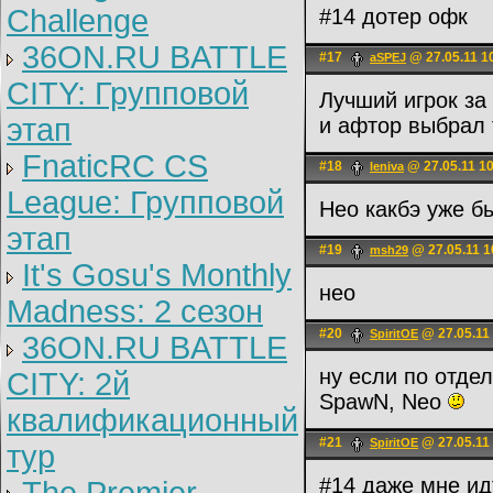
Challenge
#14 дотер офк
36ON.RU BATTLE
#17
@ 27.05.11 1
aSPEJ
CITY: Групповой
Лучший игрок за
этап
и афтор выбрал т
FnaticRC CS
#18
@ 27.05.11 1
leniva
League: Групповой
Нео какбэ уже б
этап
#19
@ 27.05.11 1
msh29
It's Gosu's Monthly
нео
Madness: 2 сезон
#20
@ 27.05.11
SpiritOE
36ON.RU BATTLE
ну если по отде
CITY: 2й
SpawN, Neo
квалификационный
#21
@ 27.05.11
SpiritOE
тур
#14 даже мне и