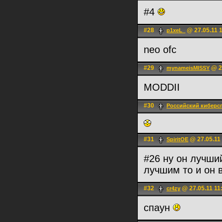
#4
#28
@ 27.05.11 
p1xeL_
neo ofc
#29
@ 27
mynameisMISSY
MODDII
#30
Российский киберс
#31
@ 27.05.11
SpiritOE
#26 ну он лучший
лучшим то и он 
#32
@ 27.05.11 11
cr4zy
спаун