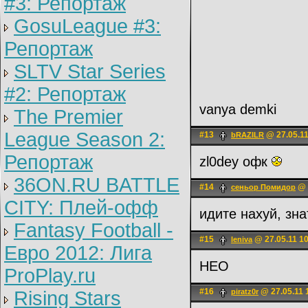
#3: Репортаж
GosuLeague #3:
Репортаж
SLTV Star Series
#2: Репортаж
vanya demki
The Premier
League Season 2:
#13
@ 27.05.11
bRAZILR
Репортаж
zl0dey офк
36ON.RU BATTLE
#14
@ 
сеньoр Помидор
CITY: Плей-офф
идите нахуй, зна
Fantasy Football -
#15
@ 27.05.11 1
leniva
Евро 2012: Лига
НЕО
ProPlay.ru
#16
@ 27.05.11 
Rising Stars
piratz0r