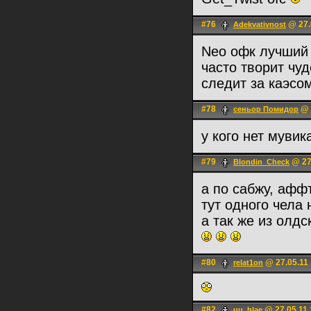
#76
@ 27.
Adekvativnost
Neo офк лучший 
часто творит чу
следит за каэсо
#78
@ 
сеньoр Помидор
у кого нет мувик
#79
@ 27
Blondin_Check
а по сабжу, аффт
тут одного чела
а так же из олд
#80
@ 27.05.11 
relat1on
#82
@ 27.05.11 
uu_hlae