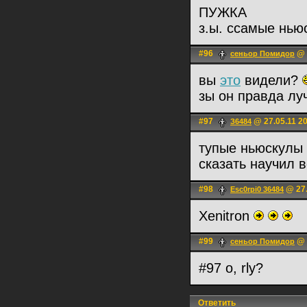
ПУЖКА
з.ы. ссамые нью
#96
@ 
сеньoр Помидор
вы
это
видели?
зы он правда л
#97
@ 27.05.11 2
З6484
тупые ньюскулы 
сказать научил в
#98
@ 27.
Esc0rpi0 36484
Xenitron
#99
@ 
сеньoр Помидор
#97 o, rly?
Ответить