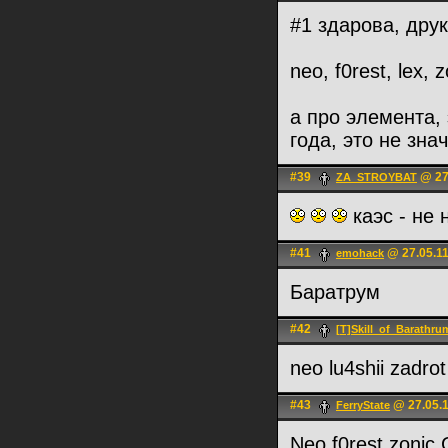
#1 здарова, друк
neo, f0rest, lex, z
а про элемента, 
года, это не зна
#39
@ 27
ZA_STROYBAT
каэс - не
#41
@ 27.05.11
emohack
Баратрум
#42
[T]Skill_of_Barathru
neo lu4shii zadrot
#43
@ 27.05.1
FerryState
Neo,f0rest,zonic,