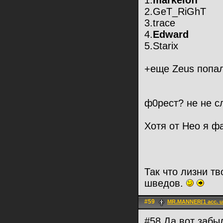
1.
markeloff
2.GeT_RiGhT
3.trace
4.
Edward
5.Starix
+еще Zeus попал 
ф0рест? не не с
Хотя от Нео я ф
Так что лизни т
шведов.
#59
MR.MANNER[1 acc. u
#58 Да вот забыл