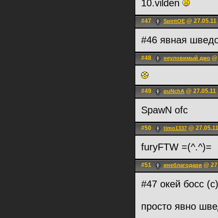
10.vilden
#47
@ 27.05.11
SpiritOE
#46 явная шведо
#48
@ 
неуловимый джо
#49
@ 27.05.11 
puNchA
SpawN ofc
#50
@ 27.05.11
timo1337
furyFTW =(^.^)=
#51
@ 27.
инеблагодари
#47 окей босс (с
просто явно шв