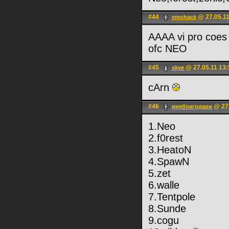
#44
@ 27.05.11
emohack
AAAA vi pro coes
ofc NEO
#45
@ 27.05.11 13:
skye
cArn
#46
@ 27.
инеблагодари
1.Neo
2.f0rest
3.HeatoN
4.SpawN
5.zet
6.walle
7.Tentpole
8.Sunde
9.cogu