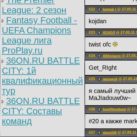
The Premier
League: 2 cезон
#22
@ 27.05.11
barma[ ]
Fantasy Football -
kojdan
UEFA Champions
#23
@ 27.05.11 
ХОХОЛ
League лига
twist ofc
ProPlay.ru
#24
@ 27.05.
ABAsrazzo
36ON.RU BATTLE
Get_RIght
CITY: 1й
квалификационный
#25
@ 27.05.11
маладой
тур
я самый лучши
MaJIadouw0w~
36ON.RU BATTLE
CITY: Составы
#26
@ 27.
begif0restbegi
команд
#20 а какже mar
#27
@ 27.05.11
daun228