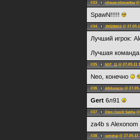
#33
@ 
с0чная п0лезн9ха
SpawN!!!!!
#34
@ 27.05.1
JN]DIMAS
Лучший игрок: Al
Лучшая команд
#35
@ 27.05.11 
NST_11
Neo, конечно
#36
@ 27.05.
ABAsrazzo
Gert
6л91
#37
@ 
Oleg r1pp3r Sakha
za4b s Alexonom 
#38
@ 27.05.11 
yatrahal