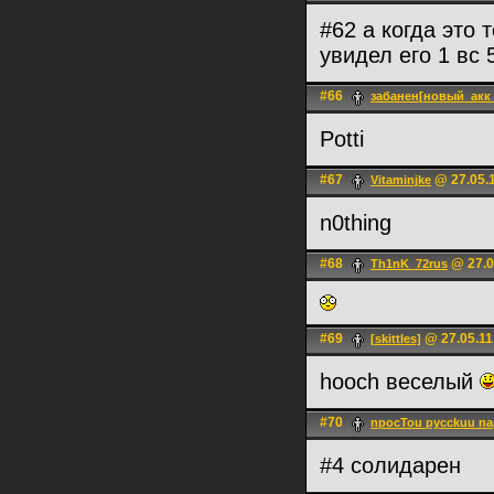
#62 а когда это
увидел его 1 вс 
#66
забанен[новый_акк
Potti
#67
@ 27.05.1
Vitaminjke
n0thing
#68
@ 27.0
Th1nK_72rus
#69
@ 27.05.11
[skittles]
hooch веселый
#70
npocTou pycckuu n
#4 солидарен