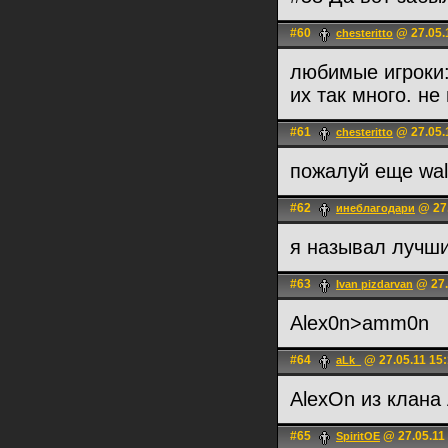
#60
@ 27.05.
chesteritto
любимые игроки: 
их так много. н
#61
@ 27.05.
chesteritto
пожалуй еще wall
#62
@ 27.
инеблагодари
я называл лучши
#63
@ 27.
Ivan pizdarvan
Alex0n>amm0n
#64
@ 27.05.11 15
aLk_
AlexOn из клан
#65
@ 27.05.11
SpiritOE