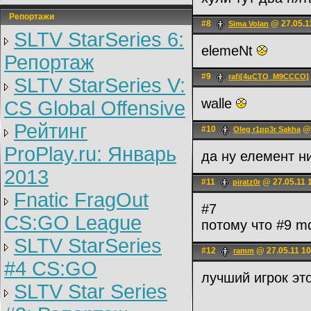
Репортажи
#8
@ 27.05.1
Sima Volan
SLTV StarSeries 6:
elemeNt
Репортаж
#9
rafi[4uCTO_M9CCCO]
SLTV StarSeries V:
walle
CS Global Offensive
Рейтинг
#10
@ 
Oleg r1pp3r Sakha
ProPlay.ru: Январь
да ну елемент н
2013
#11
@ 27.05.11 
piratz0r
Fnatic FragOut
#7
CS:GO League
потому что #9 m
SLTV StarSeries
#12
@ 27.05.11 10
rаmm
#4 CS:GO
лучший игрок эт
SLTV Star Series