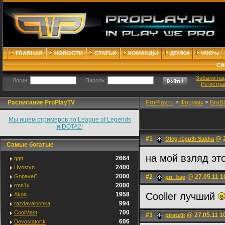
ГЛАВНАЯ
НОВОСТИ
СТАТЬИ
КОМАНДЫ
ДЕМКИ
VOD'ы
СА
Забыли па
Логин:
Пароль:
Регистра
Расписание ProPlayTV
ProPlay.ru
>
Форумы
>
BraB
Мы ищем стримеров по League of Legends
и DOTA2!
#1
@ 2
Oleg r1pp3r Sakha
Самые богатые
на мой взляд это
2664
ggtt
2400
Hvostyn
2000
GopaveC
#2
@ 27.05.11 1
pn_frag
2000
rmn1x
1958
Cooller лучший
Akon
994
razdavalochka
700
CoolMast
#3
@ 27.05.11 1
piratz0r
606
Devostatortk