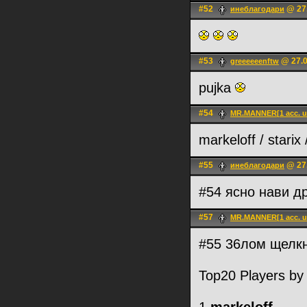
#52
@ 27.
инеблагодари
#53
@ 27.0
greeeeeenftw
pujka
#54
MR.MANNER[1 acc. u
markeloff / stari
#55
@ 27.
инеблагодари
#54 ясно нави д
#57
MR.MANNER[1 acc. u
#55 36лом щелкн
Top20 Players by