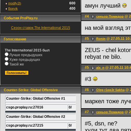
600
modify2h
амун лучший
400
Boevik
#4
@ 27
сеньoр Помидор
События ProPlay.ru
на мой взгляд э
Сезон ставок The International 2015
#5
@ 27.05.11 10
Ronin
Голосование
ZEUS - chel kotor
The Internaitonal 2015 был
Лучше предыдуших
rebyat ne bilo.
Хуже предыдущих
Такой же
#5
@ 27.05.11 10:
alx_n
#3
#6
@ 2
Counter-Strike: Global Offensive
Oleg r1pp3r Sakha
Counter-Strike: Global Offensive #1
маркел тоже лу
csgo.proplay.ru:27016
0/
#7
@ 27
сеньoр Помидор
Counter-Strike: Global Offensive #2
#5, dsn, ne?
csgo.proplay.ru:27215
0/
хули тут два пя