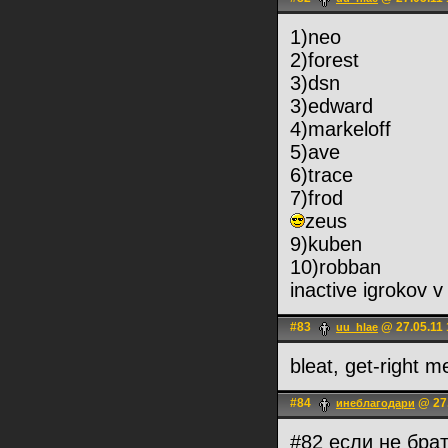
1)neo
2)forest
3)dsn
3)edward
4)markeloff
5)ave
6)trace
7)frod
zeus
9)kuben
10)robban
inactive igrokov
#83
@ 27.05.11 
uu_hlae
bleat, get-right m
#84
@ 27.
инеблагодари
#82 если не брат