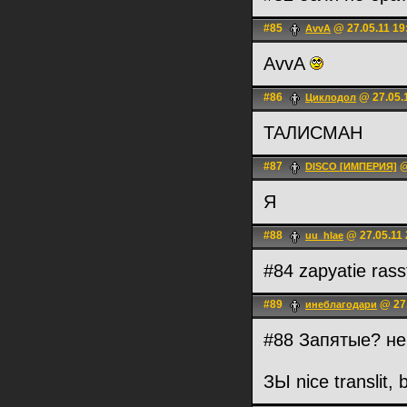
#85
@ 27.05.11 19
AvvA
AvvA
#86
@ 27.05.
Циклодол
ТАЛИСМАН
#87
@
DISCO [ИМПЕРИЯ]
Я
#88
@ 27.05.11 
uu_hlae
#84 zapyatie rasst
#89
@ 27.
инеблагодари
#88 Запятые? не
ЗЫ nice translit, 