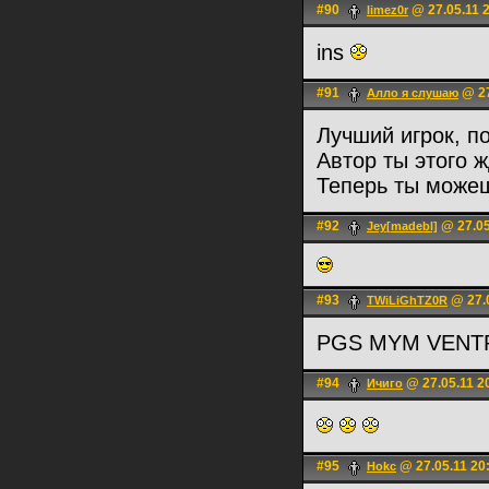
#90
@ 27.05.11 
limez0r
ins
#91
@ 27
Алло я слушаю
Лучший игрок, п
Автор ты этого 
Теперь ты можеш
#92
@ 27.05
Jey[madebl]
#93
@ 27.0
TWiLiGhTZ0R
PGS MYM VENTR
#94
@ 27.05.11 2
Ичиго
#95
@ 27.05.11 20
Hokc