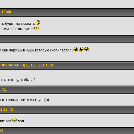
 19:40
о-то будет голосовать
таким фактом - ужас
и сам веришь в чушь которую скопипастил)
@ 19.05.11 19:41
ОТКО ЗАБАНЕН]
о, так что уджобывай
9:41
в высоких светских кругах)))
1 19:42
мит всё
лол
44