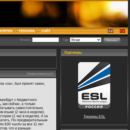
ГАЛЕРЕИ
РЕКЛАМА
САЙТ
Искать:
Где:
Партнеры
[
пожаловаться
]
ла «за», был принят закон,
перейдут с бюджетного
как сейчас, а только
батывать самостоятельно.
м языке (2 часа в неделю),
стории (1 час в неделю). А за
Турниры ESL
платить. По предварительным
ло 630 тысяч за все 11 лет
тов, что и раньше.