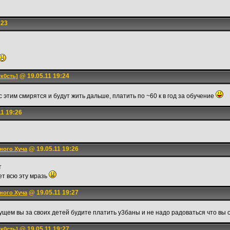
:23
@ 19.05.11 19:24
тк0сть]
с этим смирятся и будут жить дальше, платить по ~60 к в год за обучение
1 19:26
@ 19.05.11 19:26
ного Хуча
т
ьет всю эту мразь
@ 19.05.11 19:27
ного Хуча
дущем вы за своих детей будите платить у3баны и не надо радоваться что вы
@ 19.05.11 19:27
тк0сть]