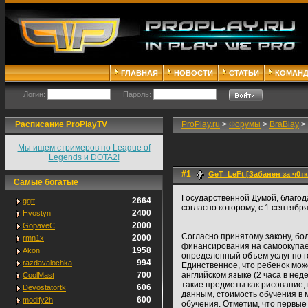
ГЛАВНАЯ
НОВОСТИ
СТАТЬИ
КОМАН
Логин:
Пароль:
Расписание ProPlayTV
ProPlay.ru
>
Форумы
>
BraBlay
>
Мы ищем стримеров по League of
Legends и DOTA2!
#1
GeT_LeFt [Забанен за ч0тк
Самые богатые
Государственной Думой, благод
2664
ggtt
согласно которому, с 1 сентябр
2400
Hvostyn
2000
GopaveC
Согласно принятому закону, бо
2000
rmn1x
финансирования на самоокупаемо
1958
Akon
определенный объем услуг по 
994
razdavalochka
Единственное, что ребенок може
700
английском языке (2 часа в неде
CoolMast
такие предметы как рисование,
606
Devostatortk
данным, стоимость обучения в м
600
modify2h
обучения. Отметим, что первые 