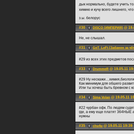
дык нормально, будете учить то
химию и кучу всего лишнего, чт
з.ы. белорус
#30
@ 19.
DISCO [ИМПЕРИЯ]
Не, не слышал.
#31
GeT_LeFt [Забанен за ч0
#29 из всех этих предметов по
#33
@ 19.05.11 19
DrummeR
#29 Ну нескажи....химия,биоло
Как минимум для обшего развит
Или ты хочеш быть бревном с к
#34
@ 19.05.11 1
Sima Volan
#22 чурбан офк. По людям судят
где, а ему еще платят 364НЫЕ а
нужны
#35
@ 19.05.11 19:39
chu4u