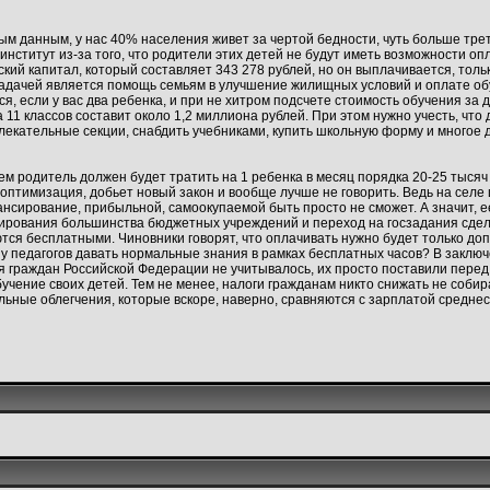
ым данным, у нас 40% населения живет за чертой бедности, чуть больше тре
институт из-за того, что родители этих детей не будут иметь возможности оп
кий капитал, который составляет 343 278 рублей, но он выплачивается, толь
задачей является помощь семьям в улучшение жилищных условий и оплате об
 если у вас два ребенка, и при не хитром подсчете стоимость обучения за д
11 классов составит около 1,2 миллиона рублей. При этом нужно учесть, что
лекательные секции, снабдить учебниками, купить школьную форму и многое д
нем родитель должен будет тратить на 1 ребенка в месяц порядка 20-25 тысяч 
оптимизация, добьет новый закон и вообще лучше не говорить. Ведь на селе 
сирование, прибыльной, самоокупаемой быть просто не сможет. А значит, ее
сирования большинства бюджетных учреждений и переход на госзадания сде
ются бесплатными. Чиновники говорят, что оплачивать нужно будет только д
 у педагогов давать нормальные знания в рамках бесплатных часов? В заключ
 граждан Российской Федерации не учитывалось, их просто поставили перед
учение своих детей. Тем не менее, налоги гражданам никто снижать не собир
ьные облегчения, которые вскоре, наверно, сравняются с зарплатой среднес