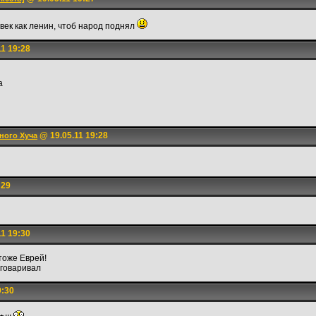
овек как ленин, чтоб народ поднял
1 19:28
а
@ 19.05.11 19:28
ного Хуча
:29
1 19:30
тоже Еврей!
ыговаривал
9:30