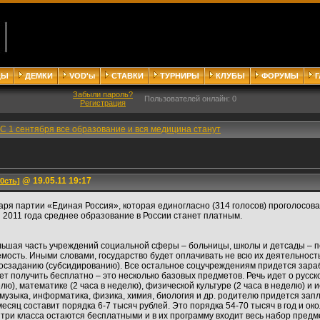
ДЫ
ДЕМКИ
VOD'ы
СТАВКИ
ТУРНИРЫ
КЛУБЫ
ФОРУМЫ
Забыли пароль?
Пользователей онлайн: 0
Регистрация
С 1 сентября все образование и вся медицина станут
@ 19.05.11 19:17
0сть]
аря партии «Единая Россия», которая единогласно (314 голосов) проголосова
я 2011 года среднее образование в России станет платным.
льшая часть учреждений социальной сферы – больницы, школы и детсады – 
сть. Иными словами, государство будет оплачивать не всю их деятельность, 
госзаданию (субсидированию). Все остальное соцучреждениям придется зара
т получить бесплатно – это несколько базовых предметов. Речь идет о русско
лю), математике (2 часа в неделю), физической культуре (2 часа в неделю) и и
 музыка, информатика, физика, химия, биология и др. родителю придется за
есяц составит порядка 6-7 тысяч рублей. Это порядка 54-70 тысяч в год и око
три класса остаются бесплатными и в их программу входит весь набор предме