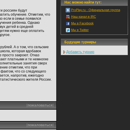
Нас можно найти тут:
ProPlay.ru - Официальная группа
ти россиян будут
латить обучение. Отметим, что
Наш канал в IRC
ко если в семье появился
учения ребенка. Однако
Мы в Facebook
вух детей в средней
Мы в Twitter
 детям нужно еще оплатить
ругое.
Будущие турниры
рублей. А о том, что сельские
школа, которая вдобавок
Добавить турнир
 просто закроют. Отказ
лают платными и те немногие
ополнительные занятия сверх
ение отметим, что при
 фактом, что со следующего
ается, напротив, ежегодно
татистического жителя России.
[
пожаловаться
]
[
пожаловаться
]