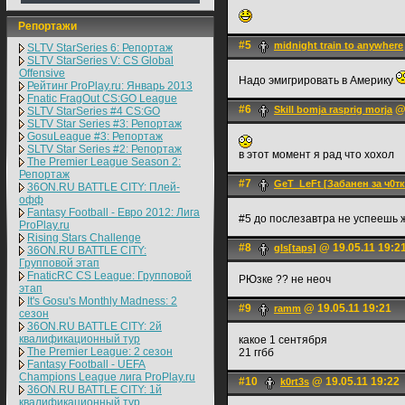
Репортажи
#5
midnight train to anywhere
SLTV StarSeries 6: Репортаж
SLTV StarSeries V: CS Global
Offensive
Надо эмигрировать в Америку
Рейтинг ProPlay.ru: Январь 2013
Fnatic FragOut CS:GO League
#6
@ 
Skill bomja rasprig morja
SLTV StarSeries #4 CS:GO
SLTV Star Series #3: Репортаж
GosuLeague #3: Репортаж
SLTV Star Series #2: Репортаж
в этот момент я рад что хохол
The Premier League Season 2:
Репортаж
#7
GeT_LeFt [Забанен за ч0тк
36ON.RU BATTLE CITY: Плей-
офф
Fantasy Football - Евро 2012: Лига
#5 до послезавтра не успеешь
ProPlay.ru
Rising Stars Challenge
#8
@ 19.05.11 19:2
gIs[taps]
36ON.RU BATTLE CITY:
Групповой этап
FnaticRC CS League: Групповой
РЮзке ?? не неоч
этап
It's Gosu's Monthly Madness: 2
#9
@ 19.05.11 19:21
rаmm
сезон
36ON.RU BATTLE CITY: 2й
квалификационный тур
какое 1 сентября
The Premier League: 2 cезон
21 ггбб
Fantasy Football - UEFA
Champions League лига ProPlay.ru
#10
@ 19.05.11 19:22
k0rt3s
36ON.RU BATTLE CITY: 1й
квалификационный тур