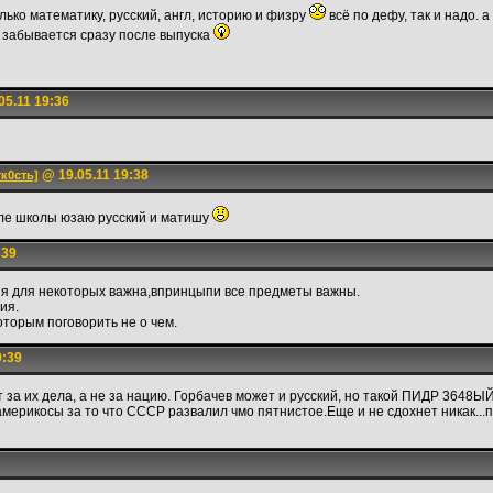
лько математику, русский, англ, историю и физру
всё по дефу, так и надо. 
о забывается сразу после выпуска
05.11 19:36
@ 19.05.11 19:38
тк0сть]
сле школы юзаю русский и матишу
:39
гия для некоторых важна,впринцыпи все предметы важны.
ия.
оторым поговорить не о чем.
9:39
 за их дела, а не за нацию. Горбачев может и русский, но такой ПИДР 3648Ы
мерикосы за то что СССР развалил чмо пятнистое.Еще и не сдохнет никак...пр