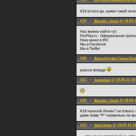
#16 кстати да, нужен такой чел
#19
@ 19.05.1
Blondin_Check
Нас можно найти тут:
ProPlay.ru - Официальная групп
Наш канал в IRC
Мы в Facebook
Мы в Twitter
#20
ДискоХуч aka Танцы Пья
раисся вперде
#21
@ 19.05.11 19
GunjubaZ
#22
@ 19.05.1
Blondin_Check
#18 нахооой Ленин? он 6леать 
даже букву *Р* нормально не в
#23
@ 19.05.11 1
Sima Volan