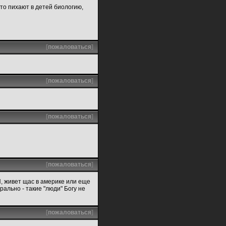
а то пихают в детей биологию,
[
пожаловаться
]
[
пожаловаться
]
[
пожаловаться
]
[
пожаловаться
]
Й, живет щас в америке или еще
ально - такие "люди" Богу не
[
пожаловаться
]