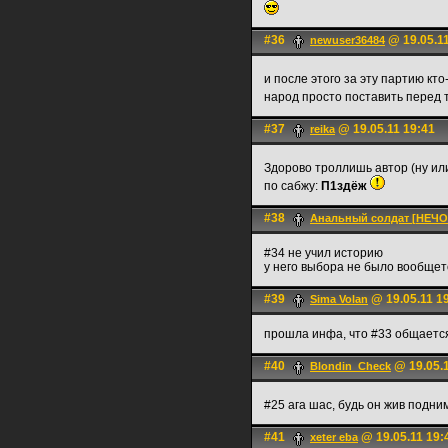
#36
@ 19.05.11
newuser36484
и после этого за эту партию кт
народ просто поставить перед 
#37
@ 19.05.11 19:41
reika
Здорово троллишь автор (ну ил
по сабжу:
П1здёж
#38
Анальный солдат [НЕЧ
#34 не учил историю
у него выбора не было вообщет
#39
@ 19.05.11 1
Sima Volan
прошла инфа, что #33 общается 
#40
@ 19.05.1
Blondin_Check
#25 ага шас, будь он жив подни
#41
@ 19.05.11 19:
xeter eba