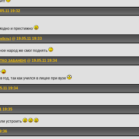
!!!
05.11 19:32
модно и престижно
@ 19.05.11 19:33
тк0сть]
вное народ же смог поднять
@ 19.05.11 19:34
ОТКО ЗАБАНЕН]
в год, так как учился в лицее при вузе
5.11 19:34
1 19:35
или устроить
9:36