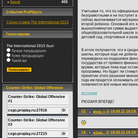
400
Boevik
Учитывая то, что по официальн
События ProPlay.ru
безграмотными и не поступят в 
сейчас выплачивается материнс
Сезон ставок The International 2015
второй ребенок. Основной его 
вышеупомянутая сумма выдается,
общеобразовательной школе за 
Голосование
детский сад, спортивные и разв
The Internaitonal 2015 был
В итоге получается, что в сред
Лучше предыдуших
школы, которые еще не добила 
Хуже предыдущих
переведена на подушевое финан
Такой же
государства от прямого финан
кружки, которые пока еще оста
программы. Но будет ли стимул
принятии этого решения мнения
года им придется оплачивать об
появляются всё новые материал
Counter-Strike: Global Offensive
источник
Counter-Strike: Global Offensive
#1
РЮЗЗИЯ ВПЕРДЕ!
csgo.proplay.ru:27016
0/
#2
@ 19.05.11 19:19
муха_с
Counter-Strike: Global Offensive
#2
#4
@ 19.05.11 19:19
p1xeL_
csgo.proplay.ru:27215
0/