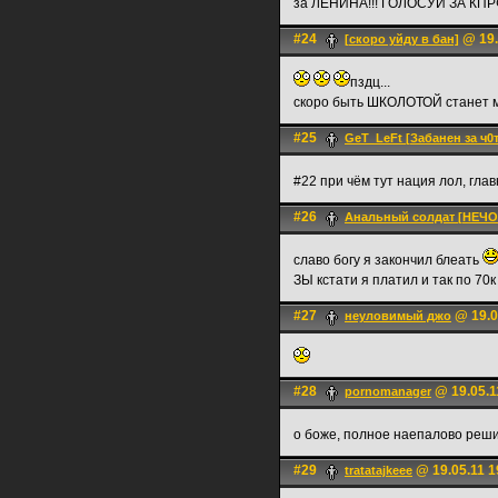
за ЛЕНИНА!!! ГОЛОСУЙ ЗА КПРФ
#24
@ 19.
[скоро уйду в бан]
пздц...
скоро быть ШКОЛОТОЙ станет 
#25
GeT_LeFt [Забанен за ч0
#22 при чём тут нация лол, гла
#26
Анальный солдат [НЕЧ
славо богу я закончил блеать
ЗЫ кстати я платил и так по 70к 
#27
@ 19.0
неуловимый джо
#28
@ 19.05.1
pornomanager
о боже, полное наепалово реш
#29
@ 19.05.11 1
tratatajkeee