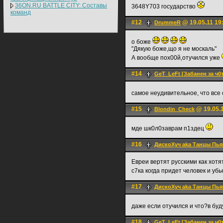
36ON.RU BATTLE CITY: Составы
3648Y703 государство
команд
#12
@ 19.05.11 19
DrummeR
о боже
"Дякую боже,що я не москаль"
А вообще пох00й,отучился уже
#14
GeT_LeFt [Забанен за ч0
самое неудивительное, что все 
#15
@ 19.05.1
Blondin_Check
мде шк0л0заврам п1здец
#16
ДискоХуч aka Танцы Пья
Евреи вертят русскими как хотя
с7ка когда придет человек и уб
#17
ДискоХуч aka Танцы Пья
даже если отучился и что?в бу
#18
GeT_LeFt [Забанен за ч0