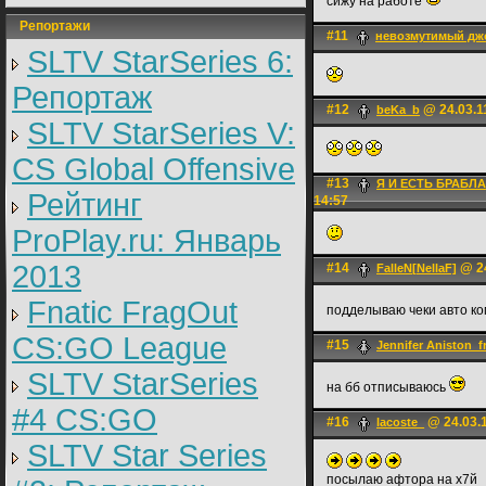
сижу на работе
Репортажи
#11
невозмутимый дж
SLTV StarSeries 6:
Репортаж
#12
@ 24.03.1
beKa_b
SLTV StarSeries V:
CS Global Offensive
#13
Я И ЕСТЬ БРАБЛ
Рейтинг
14:57
ProPlay.ru: Январь
2013
#14
@ 24
FalleN[NellaF]
Fnatic FragOut
подделываю чеки авто к
CS:GO League
#15
Jennifer Aniston_f
SLTV StarSeries
на бб отписываюсь
#4 CS:GO
#16
@ 24.03.1
lacoste_
SLTV Star Series
посылаю афтора на х7й