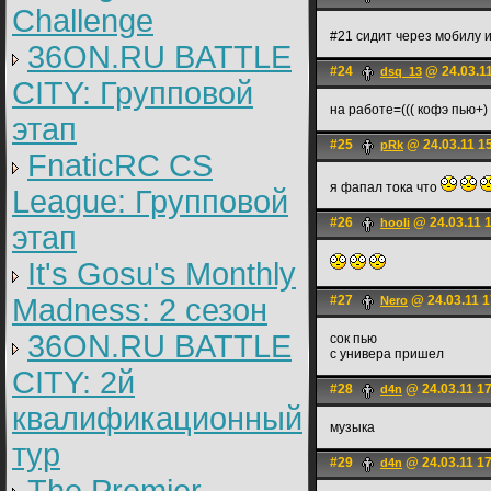
Challenge
#21 сидит через мобилу 
36ON.RU BATTLE
#24
@ 24.03.11
dsq_13
CITY: Групповой
на работе=((( кофэ пью+)
этап
#25
@ 24.03.11 1
pRk
FnaticRC CS
я фапал тока что
League: Групповой
#26
@ 24.03.11 
hooli
этап
It's Gosu's Monthly
Madness: 2 сезон
#27
@ 24.03.11 1
Nero
36ON.RU BATTLE
сок пью
с универа пришел
CITY: 2й
#28
@ 24.03.11 1
d4n
квалификационный
музыка
тур
#29
@ 24.03.11 1
d4n