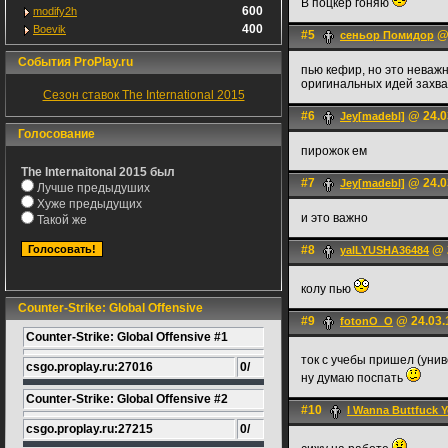
В поцкер гоняю
600
modify2h
400
Boevik
#5
@ 
сеньoр Помидор
События ProPlay.ru
пью кефир, но это неважн
оригинальных идей захв
Сезон ставок The International 2015
#6
@ 24.0
Jey[madebl]
Голосование
пирожок ем
The Internaitonal 2015 был
#7
@ 24.0
Jey[madebl]
Лучше предыдуших
Хуже предыдущих
и это важно
Такой же
#8
@ 2
yaILYUSHA36484
колу пью
Counter-Strike: Global Offensive
#9
@ 24.03.
fotonO_O
Counter-Strike: Global Offensive #1
ток с учебы пришел (уни
csgo.proplay.ru:27016
0/
ну думаю поспать
Counter-Strike: Global Offensive #2
#10
I Wanna Buttfuck 
csgo.proplay.ru:27215
0/