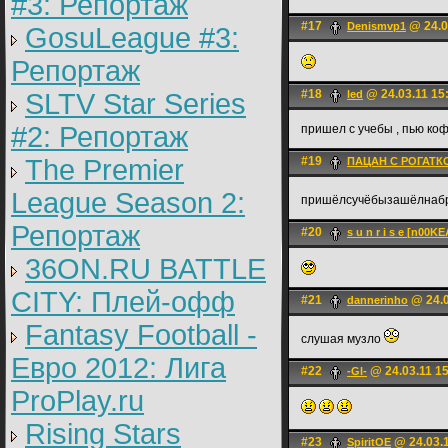
#3: Репортаж
#17
@ 24.0
Denismvp1
GosuLeague #3:
Репортаж
#18
@ 24.03.11 15
SLTV Star Series
led
#2: Репортаж
пришел с учебы , пью ко
The Premier
#19
ПАЦАН С РОГАТК
League Season 2:
пришёлсучёбызашёлнаб
Репортаж
#20
s u n r i s e [n00K
36ON.RU BATTLE
CITY: Плей-офф
#21
@ 24.0
dannerinho
Fantasy Football -
слушая музло
Евро 2012: Лига
#22
@ 24.03.11 1
-Gl-
ProPlay.ru
Rising Stars
#23
@ 24.03.1
SpiritOE