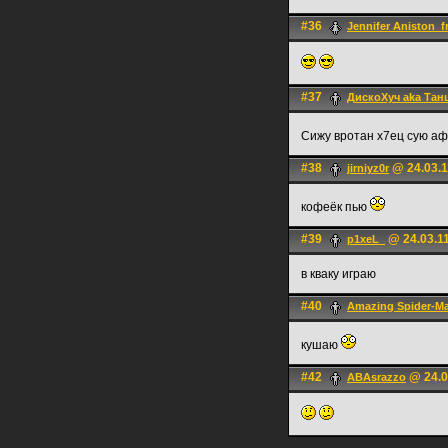
#36
Jennifer Aniston_f
#37
ДискоХуч aka Тан
Сижу вротан х7ец сую а
#38
@ 24.03.1
jirniyz0r
кофеёк пью
#39
@ 24.03.11
p1xeL_
в кваку играю
#40
Amazing Spider-M
кушаю
#42
@ 24.0
ABAsrazzo