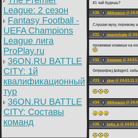
The Premier
#1 чай будешь?
League: 2 cезон
#30
@ 24.0
ABAsrazzo
Fantasy Football -
Слушаю музу, перевожу а
UEFA Champions
#31
@ 24.
peaceofcake
League лига
прожимаю клавиши на кл
ProPlay.ru
36ON.RU BATTLE
#32
@ 24.03.
Gmmage
CITY: 1й
Gmjwpdpw,j,tpdqgm1 забы
квалификационный
#33
@ 24.03.11 1
skye
тур
36ON.RU BATTLE
#34
@ 24.0
ABAsrazzo
CITY: Составы
команд
#35
@ 24.03.1
beKa_b