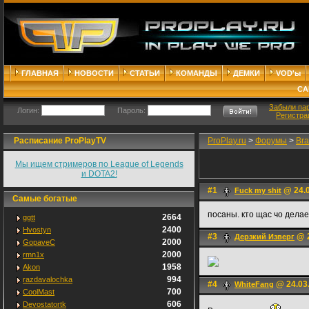
ГЛАВНАЯ
НОВОСТИ
СТАТЬИ
КОМАНДЫ
ДЕМКИ
VOD'ы
СА
Забыли па
Логин:
Пароль:
Регистра
Расписание ProPlayTV
ProPlay.ru
>
Форумы
>
Bra
Мы ищем стримеров по League of Legends
и DOTA2!
#1
@ 24.0
Fuck my shit
Самые богатые
посаны. кто щас чо делае
2664
ggtt
2400
Hvostyn
#3
@ 2
Дерзкий Изверг
2000
GopaveC
2000
rmn1x
1958
Akon
994
razdavalochka
#4
@ 24.03.
WhiteFаng
700
CoolMast
606
Devostatortk