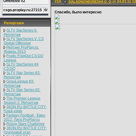
Offensive #2
#10
@ 24.03.11 1
DALADNONEVRESH4 O_O
csgo.proplay.ru:27215
0/
Спасибо, было интересно
Репортажи
SLTV StarSeries 6:
Репортаж
SLTV StarSeries V: CS
Global Offensive
Рейтинг ProPlay.ru:
Январь 2013
Fnatic FragOut CS:GO
League
SLTV StarSeries #4
CS:GO
SLTV Star Series #3:
Репортаж
GosuLeague #3:
Репортаж
SLTV Star Series #2:
Репортаж
The Premier League
Season 2: Репортаж
36ON.RU BATTLE CITY:
Плей-офф
Fantasy Football - Евро
2012: Лига ProPlay.ru
Rising Stars Challenge
36ON.RU BATTLE CITY:
Групповой этап