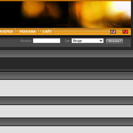
ГАЛЕРЕИ
РЕКЛАМА
САЙТ
Искать:
Где: