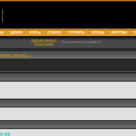
ДЫ
ДЕМКИ
VOD'ы
СТАВКИ
ТУРНИРЫ
КЛУБЫ
ФОРУМЫ
Забыли пароль?
Пользователей онлайн: 0
Регистрация
ломают контакт -,-