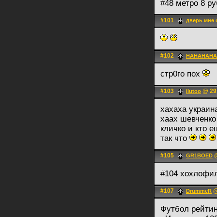
#48 метро 8 р
#101
дверь мне 
#102
HAHAHAHA
стр0го пох
#103
@ 29.
ilutoo
хахаха украин
хаах шевченко
кличко и кто е
так что
#105
@
GR1BOED
#104 хохлофи
#107
@
DrummeR
Футбол рейтин