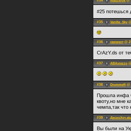
#34
@ 2
mauzerok
#25 потешься 
#35
@
Vanilla_Sky
#36
@ 28
rawwwrr
CrAzY.ds от т
#37
@
ABAsrazzo
#38
@ 
DrummeR
Прошла инфа ч
квоту,но мне к
чемпа,так что 
#39
ДискоХуч ak
Вы были на Ук