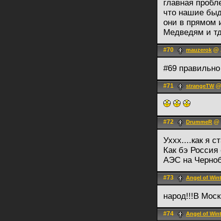
главная пробл
что нашие бы
они в прямом 
Медведям и т
#70
@ 2
mauzerok
#69 правильно
#71
@ 
strangeTW
#72
@ 
DrummeR
Уххх....как я с
Как бэ Россия
АЭС на Черно
#73
Angel of Win
народ!!!В Моск
#74
Angel of Win