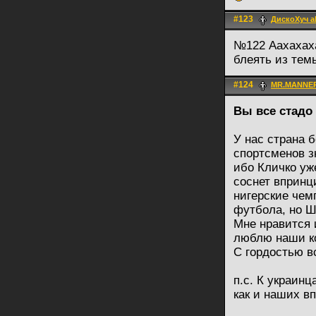
#123
ДискоХуч a
№122 Аахахаха
блеять из темы
#124
MR.MANNE
Вы все стадо
У нас страна б
спортсменов з
ибо Кличко уж
соснет впринц
нигерские чем
футбола, но Ш
Мне нравится и
люблю наши ко
С гордостью в
п.с. К украин
как и наших в