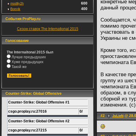
конкретные ме
600
modify2h
данный процес
400
Boevik
События ProPlay.ru
Сообщается, ч
помимо прочег
Сезон ставок The International 2015
участвовать в
Украины не см
Голосование
Кроме того, и
The Internaitonal 2015 был
приостановлен
Лучше предыдуших
чемпионата Ев
Хуже предыдущих
Такой же
В качестве пр
группу из шес
чемпионата Ев
образом, в сл
Counter-Strike: Global Offensive
сборной из ту
Counter-Strike: Global Offensive #1
изменения. (с
csgo.proplay.ru:27016
0/
#2
@ 28.0
JuLieN
Counter-Strike: Global Offensive #2
csgo.proplay.ru:27215
0/