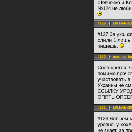
Шевченко и Кл
№124 не люби
#129
MR.MANNE
#127 За укр. ф
слили 1 лишь т
пишешь.
#130
max_rap_iu
Сообщается, ч
помимо прочег
участвовать в
Украины не см
ССЫЛКУ УРОД 
ОПЯТЬ ОПСЕРА
#131
MR.MANNE
#128 Вот чем 
уровне, у хох
не знает, за п