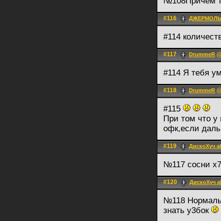
№108Причем т
#116
ДЖЕРМОЛ
#114 количест
#117
@
DrummeR
#114 Я тебя 
#118
@
DrummeR
#115
При том что у
офк,если даль
#119
ДискоХуч a
№117 сосни х
#120
ДискоХуч a
№118 Нормальн
знать у3бок