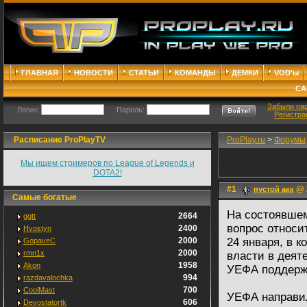
ГЛАВНАЯ
НОВОСТИ
СТАТЬИ
КОМАНДЫ
ДЕМКИ
VOD'ы
СА
Забыли па
Логин:
Пароль:
Регистра
Расписание ProPlayTV
ProPlay.ru
>
Форумы
Мы ищем стримеров по League of Legends и
DOTA2!
#1
@ 2
пустой акк
Самые богатые
На состоявшем
2664
ggtt
вопрос относ
2400
Hvostyn
2000
24 января, в 
GopaveC
2000
rmn1x
власти в деят
1958
Akon
УЕФА поддерж
994
razdavalochka
700
CoolMast
УЕФА направи
606
Devostatortk