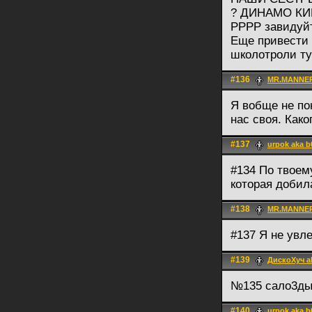
? ДИНАМО КИЕ
РРРР завидуйт
Еще привести 
школотроли т
#136
MR.MANNE
Я вобще не по
нас своя. Како
#137
urpok aka b
#134 По твоем
которая добил
#138
MR.MANNE
#137 Я не увл
#139
ДискоХуч a
№135 сало3ды
#140
urpok aka b