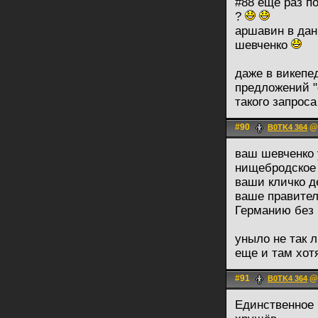
#88 ещё раз п
?
аршавин в дан
шевченко
даже в викепе
предложений "с
такого запрос
#90
@ 
B0TK4 364
ваш шевченко 
нищебродское 
ваши кличко д
ваше правител
Германию без г
уныло не так 
еще и там хот
#91
@ 
B0TK4 364
Единственное 