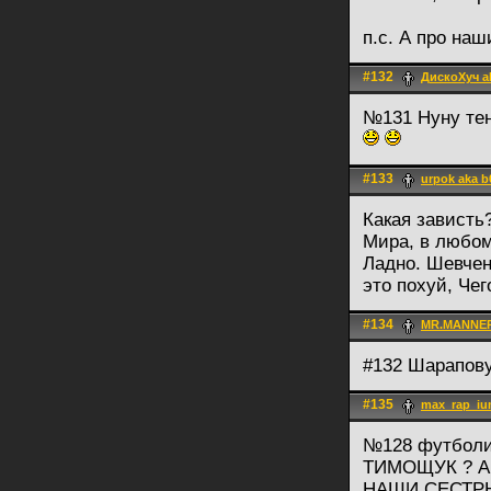
п.с. А про на
#132
ДискоХуч a
№131 Нуну тен
#133
urpok aka b
Какая зависть
Мира, в любом
Ладно. Шевчен
это похуй, Че
#134
MR.MANNE
#132 Шарапов
#135
max_rap_iu
№128 футболи
ТИМОЩУК ? А
НАШИ СЕСТРЫ 