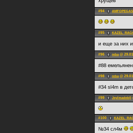
хрущёв
#94
AMFOPEGAS
#95
KAZEL_RAG
и еще за них и
#96
@ 29.01
reba
#88 емельянен
#98
@ 29.01
reba
#34 sl4m в де
#99
Jey[madebl]
#100
KAZEL_RA
№34 сл4м