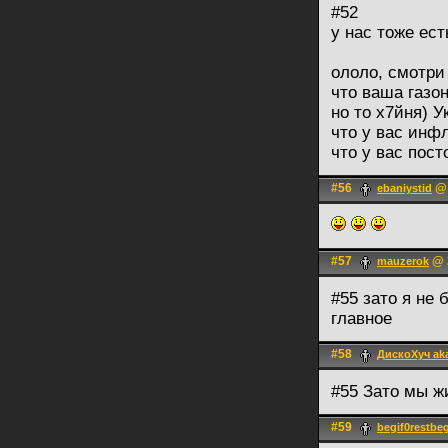
#52
у нас тоже ест
ололо, смотри
что ваша газон
но то х7йня) У
что у вас инф
что у вас пост
#56
@ 
ebaniystid
#57
@ 2
mauzerok
#55 зато я не
главное
#58
ДискоХуч ak
#55 Зато мы ж
#59
begif0restbeg