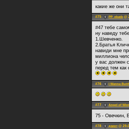
какие же они 
#75
@ 2
PP_ebatb
#47 тебе само
ну наведу теб
1.Шевченко.
2.Братья Клич
навиди мне пр
миллиона чело
у вас должен 
перед тем как
#76
I Wanna Butt
#77
Angel of Win
75 - Овечкин,
#78
@ 29.0
дзирт