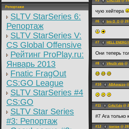
#3
@ 28
CrAzY.ds
Репортажи
чую хейтера
SLTV StarSeries 6:
#6
@ 28.
bro O_O
Репортаж
SLTV StarSeries V:
CS Global Offensive
#7
HELL ENERG
Рейтинг ProPlay.ru:
Они теперь то
Январь 2013
#8
@ 2
V4nz0r vbb
Fnatic FragOut
CS:GO League
#10
@
ABAsrazzo
SLTV StarSeries #4
CS:GO
#11
@ 2
CrAzY.ds
SLTV Star Series
#7 Ага только 
#3: Репортаж
#12
@ 28.
тритри