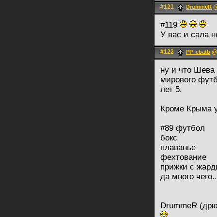
#121
@
DrummeR
#119
У вас и сала н
#122
@ 
PP_ebatb
ну и что Шева
мирового футб
лет 5.
Кроме Крыма у
#89 футбол
бокс
плаванье
фехтование
прижки с жард
да много чего...
DrummeR (дрю