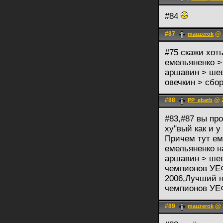
#84
#87
@ 2
mauzerok
#75 скажи хот
емельяненко >
аршавин > ше
овечкин > сбо
#88
@ 2
PP_ebatb
#83,#87 вы про
ху"вый как и у
Причем тут ем
емельяненко на
аршавин > шев
чемпионов УЕФ
2006,Лучший н
чемпионов УЕ
#89
@ 2
mauzerok