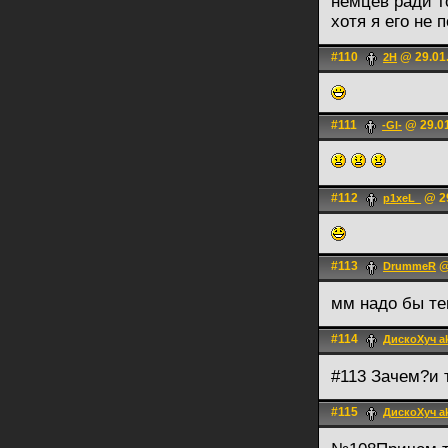
немцев ради т
хотя я его не
#110
@ 29.01.
2H
#111
@ 29.01
-Gl-
#112
@ 29
p1xeL_
#113
@
DrummeR
мм надо бы те
#114
ДискоХуч a
#113 Зачем?и 
#115
ДискоХуч a