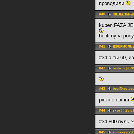
проводили
#40
@ 
B0TK4 364
kuben:FAZA JE
hohli ny vi pony
#41
ДЖЕРМОЛЬ
#34 а ты ч0, 
#42
@ 28
beKa_b
#43
begif0restbeg
рюскіе свіньї
#44
@ 28.01
skye
#34 800 пуль ?
#45
@ 28.
zonixx