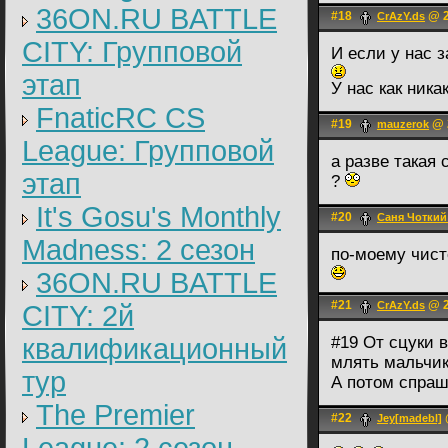
36ON.RU BATTLE
#18
@ 2
CrAzY.ds
CITY: Групповой
И если у нас з
этап
У нас как ника
FnaticRC CS
#19
@ 2
mauzerok
League: Групповой
а разве такая
этап
?
It's Gosu's Monthly
#20
Саня Чоткий
Madness: 2 сезон
по-моему чисто
36ON.RU BATTLE
#21
@ 2
CrAzY.ds
CITY: 2й
квалификационный
#19 От сцуки 
млять мальчи
тур
А потом спраш
The Premier
#22
Jey[madebl]