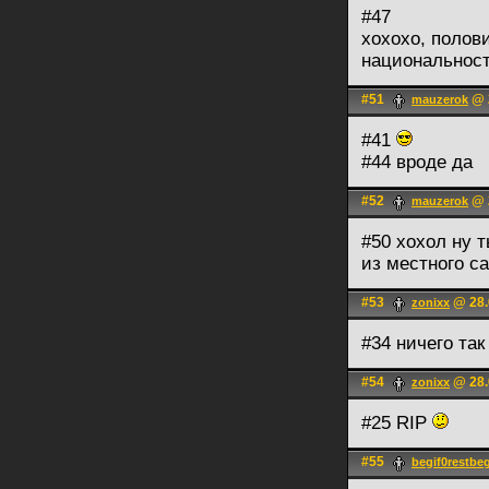
#47
хохохо, полов
национальност
#51
@ 2
mauzerok
#41
#44 вроде да
#52
@ 2
mauzerok
#50 хохол ну т
из местного са
#53
@ 28.
zonixx
#34 ничего так
#54
@ 28.
zonixx
#25 RIP
#55
begif0restbeg