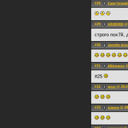
#28
Саня Чоткий
#29
@ 
GR1BOED
строго пох7й, 
#30
Jennifer Ani
#31
@
ABAsrazzo
#25
#32
@ 28.0
ignоr
#33
@ 28
science