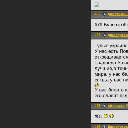
#82
ДЖЕРМОЛЬ
#79 Буре особ
#83
ДискоХуч ak
Тупые украинс
У нас есть По
открещивается
сладоеда.У на
лучшие,в тенн
мира, у нас б
есть,а у вас н
У вас блеять 
его славят пзд
#85
@
ABAsrazzo
#81
#86
ДискоХуч ak