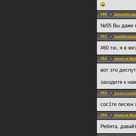
#60
ДискоХуч ak
№55 Вы даже п
#61
begif0restbeg
#60 тю, я в жи
#62
Angel of Win
вот это диспут
заходите к нам
#63
s u n r i s e
сос1те писюн
#64
Angel of Win
Ребята, давай