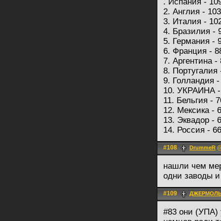
. Испания - 10
2. Англия - 10
3. Италия - 10
4. Бразилия - 
5. Германия - 
6. Франция - 8
7. Аргентина -
8. Португалия 
9. Голландия -
10. УКРАИНА -
11. Бельгия - 
12. Мексика - 
13. Эквадор - 
14. Россия - 6
#108
@
DrummeR
нашли чем меря
одни заводы и
#109
ДЖЕРМОЛ
#83 они (УПА) 