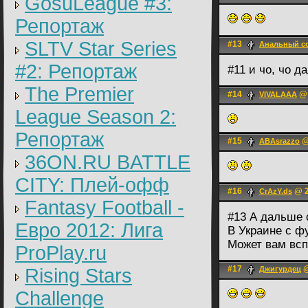
GosuLeague #3:
Репортаж
SLTV Star Series
#13
Анальный с
#2: Репортаж
#11 и чо, чо 
The Premier
#14
@ 
VIVALAAA
League Season 2:
Репортаж
#15
@
ABAsrazzo
36ON.RU BATTLE
CITY: Плей-офф
#16
@ 2
CrAzY.ds
Fantasy Football -
#13 А дальше
Евро 2012: Лига
В Украине с ф
Может вам всп
ProPlay.ru
#17
@
Rising Stars
Джигурдец
Challenge