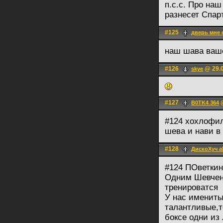
п.с.с. Про на
разнесет Спaрт
#125
дверь мне 
наш шава ваш
#126
@ 29.0
skye
#127
@
B0TK4 364
#124 хохлофи
шева и нави в
#128
ДискоХуч a
#124 ПОветкин
Одним Шевчен
тренироватся
У нас имениты
талантливые,т
боксе одни из