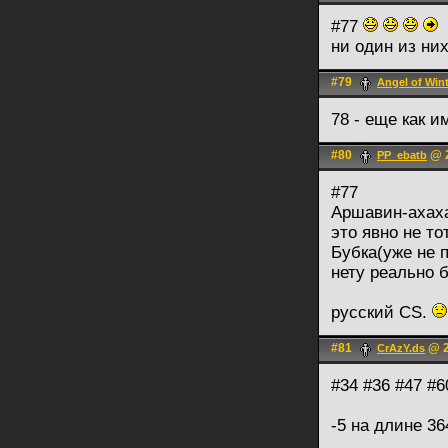
#77
ни один из них
#79
Angel of Win
78 - еще как и
#80
@ 2
PP_ebatb
#77
Аршавин-ахаха
это явно не то
Бубка(уже не п
нету реально 
русский CS.
#81
@ 2
CrAzY.ds
#34 #36 #47 #6
-5 на длине 3