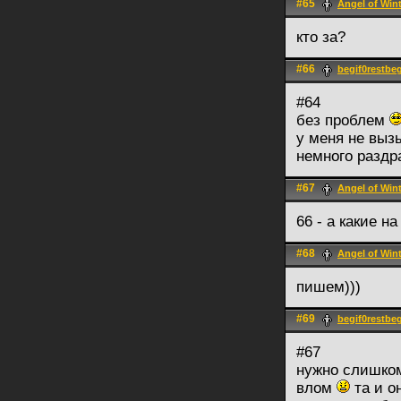
#65
Angel of Win
кто за?
#66
begif0restbeg
#64
без проблем
у меня не выз
немного разд
#67
Angel of Win
66 - а какие н
#68
Angel of Win
пишем)))
#69
begif0restbeg
#67
нужно слишко
влом
та и о