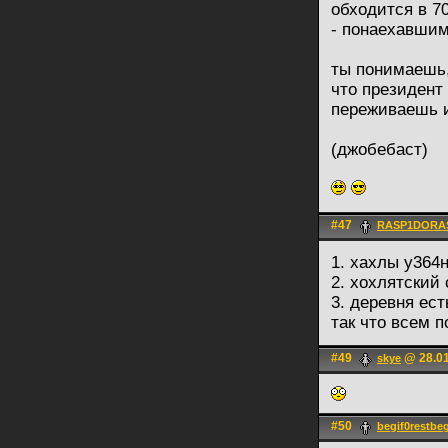
обходится в 70
- понаехавши
ты понимаешь,
что президент
переживаешь и
(джобебаст)
#47
RASP1DORA
1. хахлы у364
2. хохлятский
3. деревня ес
так что всем 
#49
@ 28.01
skye
#50
begif0restbeg