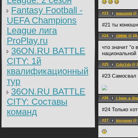
League: 2 cезон
Fantasy Football -
#23
@ 2
mauzerok
UEFA Champions
#21 ты конюшн
League лига
#24
@ 28.
UMNIK
ProPlay.ru
что значит "о
36ON.RU BATTLE
национальной 
CITY: 1й
#25
@ 2
CrAzY.ds
квалификационный
#23 Самосвал 
тур
36ON.RU BATTLE
#26
I_have_a_Dr
CITY: Составы
#24 Только хот
команд
#27
@ 2
bioтуалет