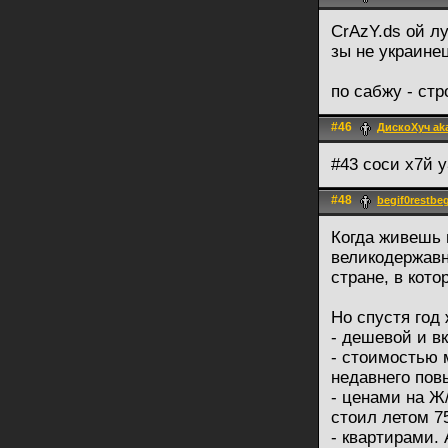
CrAzY.ds ой л
зы не украине
по сабжу - стр
#46
ДискоХуч ak
#43 соси х7й 
#48
begif0restbeg
Когда живешь 
великодержавн
стране, в кото
Но спустя год
- дешевой и в
- стоимостью 
недавнего пов
- ценами на Ж
стоил летом 7
- квартирами.