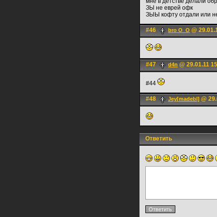
мне в детстве делали обр
ЗЫ не еврей офк
ЗЫЫ кофту отдали или н
#46
@ 29.01.
bro O_O
#47
@ 29.01.11 1
d4n
#44
#48
@ 29.
Jey[madebl]
Ответить