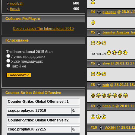
600
modify2h
400
Boevik
#4
@ 28.01.1
guzeppe
События ProPlay.ru
Сезон ставок The International 2015
#5
Jennifer Aniston_fr
Голосование
The Internaitonal 2015 был
не читал
Лучше предыдуших
Хуже предыдущих
#6
@ 28.01.11 17
skye
Такой же
#8
@ 28.01.11 18
wcb
Counter-Strike: Global Offensive
Counter-Strike: Global Offensive #1
#9
@ 28.01.11
beKa_b
csgo.proplay.ru:27016
0/
Counter-Strike: Global Offensive #2
#10
@ 28.01.11
VeX364
csgo.proplay.ru:27215
0/