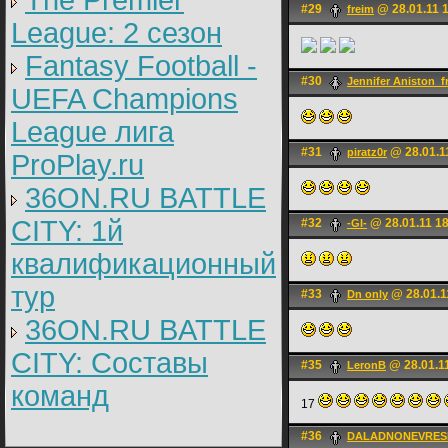
The Premier
#29
@ 28.01.11 
freim
League: 2 cезон
Fantasy Football -
#30
Jennifer Aniston_f
UEFA Champions
League лига
#31
@ 28.01.1
piratz0r
ProPlay.ru
36ON.RU BATTLE
CITY: 1й
#32
@ 28.01.11 1
-Gl-
квалификационный
тур
#33
@ 28.01.1
Dn only
36ON.RU BATTLE
CITY: Составы
#35
@ 28.01.1
LerоnB
команд
17
#36
DALADNONEVRES