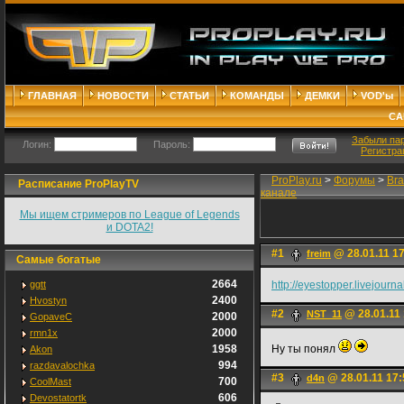
ГЛАВНАЯ
НОВОСТИ
СТАТЬИ
КОМАНДЫ
ДЕМКИ
VOD'ы
СА
Забыли па
Логин:
Пароль:
Регистра
ProPlay.ru
>
Форумы
>
Bra
Расписание ProPlayTV
канале
Мы ищем стримеров по League of Legends
и DOTA2!
#1
@ 28.01.11 1
freim
Самые богатые
2664
ggtt
http://eyestopper.livejour
2400
Hvostyn
#2
@ 28.01.11 
NST_11
2000
GopaveC
2000
rmn1x
1958
Ну ты понял
Akon
994
razdavalochka
#3
@ 28.01.11 17:
d4n
700
CoolMast
606
Devostatortk