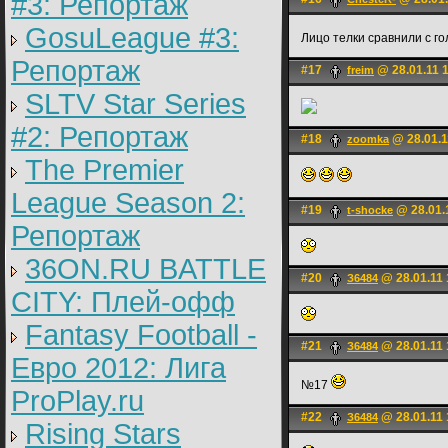
#3: Репортаж
GosuLeague #3:
Лицо телки сравнили с г
Репортаж
#17
@ 28.01.11 
freim
SLTV Star Series
#2: Репортаж
#18
@ 28.01.1
zoomkа
The Premier
League Season 2:
#19
@ 28.01.
t-shocke
Репортаж
36ON.RU BATTLE
#20
@ 28.01.11 
З6484
CITY: Плей-офф
Fantasy Football -
#21
@ 28.01.11 
З6484
Евро 2012: Лига
№17
ProPlay.ru
#22
@ 28.01.11 
З6484
Rising Stars