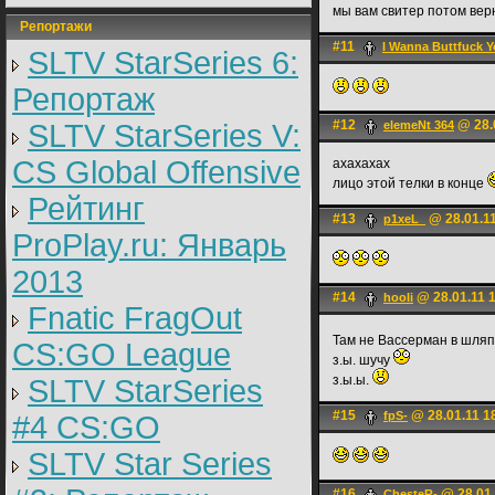
мы вам свитер потом вер
Репортажи
#11
I Wanna Buttfuck 
SLTV StarSeries 6:
Репортаж
#12
@ 28.
SLTV StarSeries V:
elemeNt 364
CS Global Offensive
ахахахах
лицо этой телки в конце
Рейтинг
#13
@ 28.01.11
p1xeL_
ProPlay.ru: Январь
2013
#14
@ 28.01.11 
hooli
Fnatic FragOut
Там не Вассерман в шляп
CS:GO League
з.ы. шучу
з.ы.ы.
SLTV StarSeries
#15
@ 28.01.11 1
fpS-
#4 CS:GO
SLTV Star Series
#16
@ 28.01.
ChesteR-