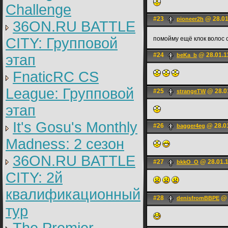
Challenge
#23
@ 28.01
pioneer2h
36ON.RU BATTLE
CITY: Групповой
помойму ещё клок волос 
#24
@ 28.01.1
этап
beKa_b
FnaticRC CS
League: Групповой
#25
@ 28.01
strangeTW
этап
It's Gosu's Monthly
#26
@ 28.01
bagger4eg
Madness: 2 сезон
36ON.RU BATTLE
#27
@ 28.01.1
bkkO_O
CITY: 2й
квалификационный
#28
@ 
denisfromBBPE
тур