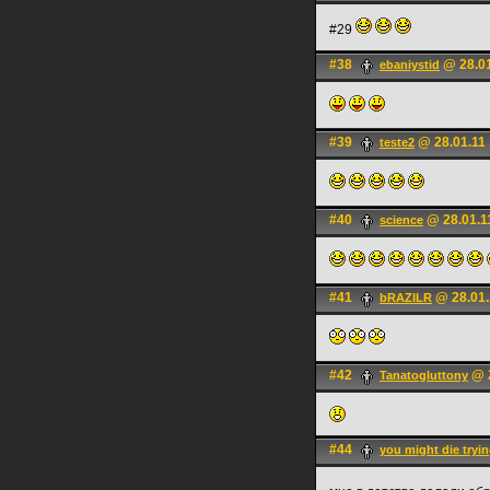
#29
#38
@ 28.01
ebaniystid
#39
@ 28.01.11 
teste2
#40
@ 28.01.1
science
#41
@ 28.01.
bRAZILR
#42
@ 2
Tanatogluttony
#44
you might die tryi