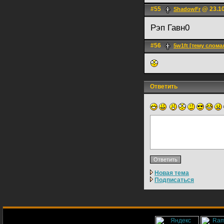
#55
@ 23.10
ShadоwFr
Рэп Гавн0
#56
5w1ft [тему слома
Ответить
Новая тема
Подписаться