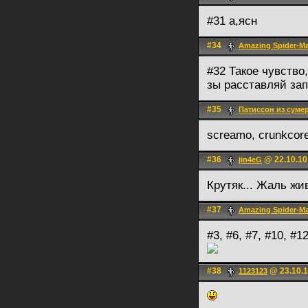
#31 а,ясн
#34
Amazing Spider-M
#32 Такое чувство
зы расставляй зап
#35
Патиссон из суме
screamo, crunkcor
#36
@ 22.10.10
jin4eG
Крутяк... Жаль жи
#37
Amazing Spider-M
#3, #6, #7, #10, #1
#38
@ 23.10.1
1123123