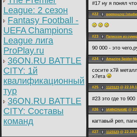
The Premier
#17 ну я понял чт
League: 2 cезон
#22
peemouzez [studie
Fantasy Football -
UEFA Champions
#23
Патиссон из суме
League лига
90 000 - это чего,
ProPlay.ru
36ON.RU BATTLE
#24
Amazing Spider-M
CITY: 1й
сосите х7й металл
х7ета
квалификационный
#25
@ 22.10.1
1123123
тур
#23 это где то 900
36ON.RU BATTLE
CITY: Составы
#26
@ 22.
IAMNONAME
команд
кагтавый реп, пагн
#27
@ 22.10.1
1123123