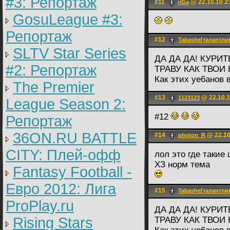
#3: Репортаж
#11
@ 22.10.10 2
riGa
GosuLeague #3:
Репортаж
#12
Tabashe[талантл
SLTV Star Series
ДА ДА ДА! КУРИТ
#2: Репортаж
ТРАВУ КАК ТВОИ
Как этих уе6анов
The Premier
#13
@ 22.10.1
1123123
League Season 2:
#12
Репортаж
36ON.RU BATTLE
#14
@ 22.10
photon_R
CITY: Плей-офф
лол это где такие
ХЗ норм тема
Fantasy Football -
Евро 2012: Лига
#15
Tabashe[талантл
ProPlay.ru
ДА ДА ДА! КУРИТ
Rising Stars
ТРАВУ КАК ТВОИ