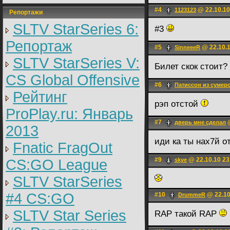
#4
@ 22.10.10
1123123
Репортажи
SLTV StarSeries 6:
#3
Репортаж
#5
@ 22.10.1
SinneeeR
SLTV StarSeries V:
Билет скок стоит?
CS Global Offensive
#6
Патиссон из сумер
Рейтинг
рэп отстой
ProPlay.ru: Январь
#7
@
дверь мне сделал
2013
иди ка ты нах7й о
Fnatic FragOut
#9
@ 22.10.10 23
CS:GO League
skye
SLTV StarSeries
#4 CS:GO
#10
@ 22.10
DrummeR
SLTV Star Series
RAP такой RAP