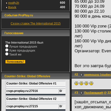
65 000 до 10.09
600
modify2h
70 000 до 24.09
400
Boevik
80 000 до 22.10
События ProPlay.ru
90 000 в день кон
Сезон ставок The International 2015
100 000 Vip zone (
130 000 Vip cтолик
Голосование
лет)
160 000 Vip Vip ди
The Internaitonal 2015 был
лет)
Лучше предыдуших
Организатор: Eve
Хуже предыдущих
Такой же
Вот это завтра бу
#2
peemouzez [studies
Counter-Strike: Global Offensive
Counter-Strike: Global Offensive #1
csgo.proplay.ru:27016
0/
#3
@ 22.
Пoл3зняшкиH
Counter-Strike: Global Offensive #2
[зашёл_отсыпал_о
csgo.proplay.ru:27215
0/
хоп_движению_вы