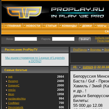
ГЛАВНАЯ
НОВОСТИ
СТАТЬИ
КОМАНДЫ
ДЕМКИ
VOD'ы
СА
Забыли па
Логин:
Пароль:
Регистра
Расписание ProPlayTV
ProPlay.ru
>
Форумы
>
Bra
Мы ищем стримеров по League of Legends
и DOTA2!
#1
@ 22.10.10
1123123
Самые богатые
Белоруссия Минск
2664
ggtt
Баста / Guf - Пре
2400
Hvostyn
2000
Хамиль / Змей (Ка
GopaveC
2000
rmn1x
и др.. !
1958
Akon
деньги Белорусск
994
razdavalochka
Билеты:
700
CoolMast
55 000 до 12.08
606
Devostatortk