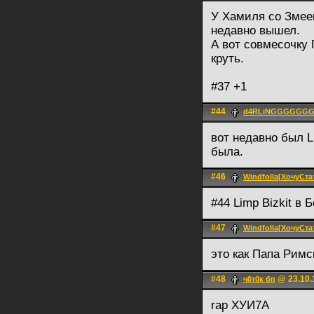
У Хамиля со Змее
недавно вышел.
А вот совмесочку 
круть.
#37 +1
#44
d4RLiNGGGGGG
вот недавно был L
была.
#46
Windfolla[ХочуС
#44 Limp Bizkit в
#47
Windfolla[ХочуС
это как Папа Рим
#48
@ 23.10.
ч0т0к бп
rap ХУИ7А