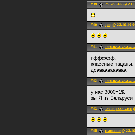
#39
@ 23.1
V4nz0r vbb
#40
@ 23.10.10 0
gelq
#41
d4RLiNGGGGGG
пффффф.
классные пацаны.
доааааааааааа
#42
d4RLiNGGGGGG
у нас 3000=1$.
зы Я из Беларуси 
#43
@
f0rzen[1337_Che]
#45
@ 23.10
TeaMaster