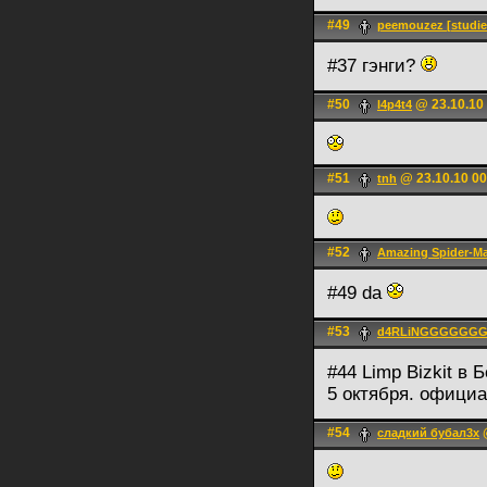
#49
peemouzez [studie
#37 гэнги?
#50
@ 23.10.10
l4p4t4
#51
@ 23.10.10 00
tnh
#52
Amazing Spider-M
#49 da
#53
d4RLiNGGGGGG
#44 Limp Bizkit в
5 октября. официа
#54
@
сладкий бубал3х