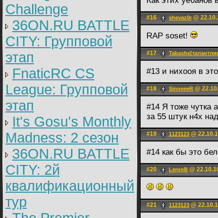
Как этих уе6анов
Challenge
#16
@ 22.10.
shevaz0r
36ON.RU BATTLE
RAP soset!
CITY: Групповой
этап
#17
Tabashe[талантл
FnaticRC CS
#13 и нихооя в эт
League: Групповой
#18
@ 22.10.
SinneeeR
этап
#14 Я тоже чутка 
за 55 штук н4х на
It's Gosu's Monthly
Madness: 2 сезон
#19
@ 22.10.1
1123123
36ON.RU BATTLE
#14 как бы это бе
CITY: 2й
#20
@ 22.10.1
LerоnB
квалификационный
тур
#21
@ 22.10.1
1123123