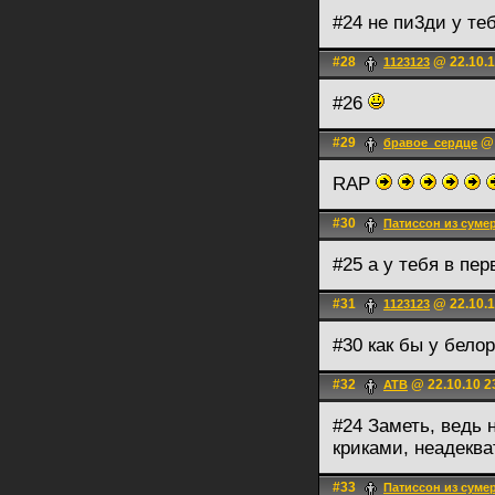
#24 не пи3ди у те
#28
@ 22.10.1
1123123
#26
#29
@ 
бравое_сердце
RAP
#30
Патиссон из суме
#25 а у тебя в пер
#31
@ 22.10.1
1123123
#30 как бы у бело
#32
@ 22.10.10 2
ATB
#24 Заметь, ведь 
криками, неадекв
#33
Патиссон из суме