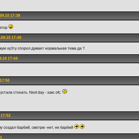
09.10 17:39
автор
09.10 17:40
акую ху3ту спорол думает нормальная тема да ?
9.10 17:44
17:50
устала стонать. Next day - закс ofc.
 17:52
му создал барбий, смотрю -нет, не барбий
31