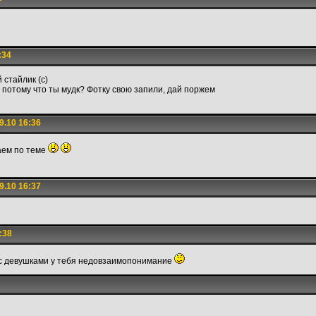
:34
 стайлик (с)
 потому что ты мудк? Фотку свою запили, дай поржем
9.10 16:36
аем по теме
9.10 16:37
:38
 - с девушками у тебя недовзаимопонимание