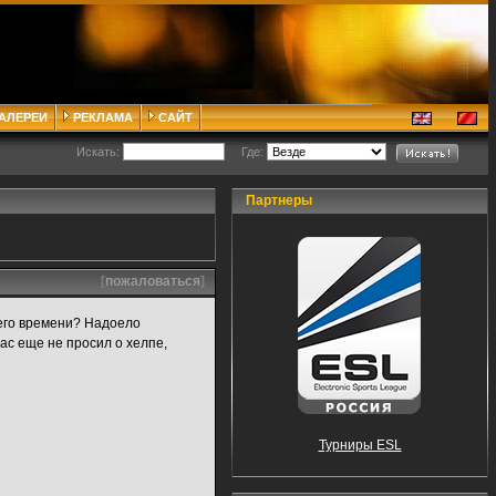
ГАЛЕРЕИ
РЕКЛАМА
САЙТ
Искать:
Где:
Партнеры
[
пожаловаться
]
оего времени? Надоело
ас еще не просил о хелпе,
Турниры ESL