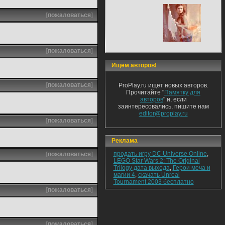
[
пожаловаться
]
[
пожаловаться
]
Ищем авторов!
[
пожаловаться
]
ProPlay.ru ищет новых авторов.
Прочитайте "
Памятку для
авторов
" и, если
заинтересовались, пишите нам
editor@proplay.ru
[
пожаловаться
]
Реклама
продать игру DC Universe Online
,
[
пожаловаться
]
LEGO Star Wars 2: The Original
Trilogy дата выхода
,
Герои меча и
магии 4
,
скачать Unreal
Tournament 2003 бесплатно
[
пожаловаться
]
[
пожаловаться
]