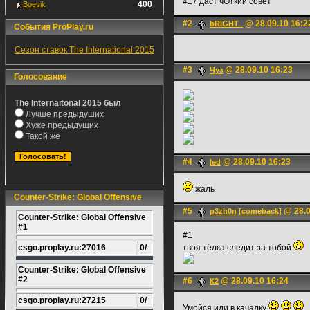
#17 даст чОткий совет
400
Boevik
#2
@ 28.09.10 16:2
bRIGHT_
События ProPlay.ru
Сезон ставок The International 2015
#3
@ 28.09.10 16:23
Чуз
Голосование
The Internaitonal 2015 был
Лучше предыдуших
Хуже предыдущих
Такой же
#4
@ 28.09.10 16:23
led
жаль
Counter-Strike: Global Offensive
#5
@ 28.0
p3zh0n [comeback]
Counter-Strike: Global Offensive
#1
#1
csgo.proplay.ru:27016
0/
твоя тёлка следит за тобой
Counter-Strike: Global Offensive
#2
#6
@ 28.09.10 16:24
К2
csgo.proplay.ru:27215
0/
Умойся,иди в качалку