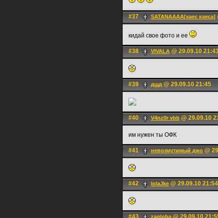
#37
SATANAAAA[хаес каеса]
кидай свое фото и ее
#38
@ 29.09.10 21:4
VIVALA
#39
@ 29.09.10 21:45
дщд
#40
@ 29.09.10 2
V4nz0r vbb
им нужен ты ОФК
#41
@ 29
невозмутимый джо
#42
@ 29.09.10 21:54
lolaJke
#43
@ 29.09.10 21:5
zagloba