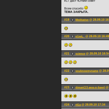
#17 даст чОткий совет
Всем спасибо
ТЕМА ЗАКРЫТА.
#19
@ 28.09.10 16
Meditative
#20
@ 28.09.10 16:4
p1xeL_
#21
@ 28.09.10 16:5
science
#22
@ 28.0
youknowmyname
#23
@ 
dimanC[3 акка в бане]
#24
@ 28.09.10 17:34
riGa