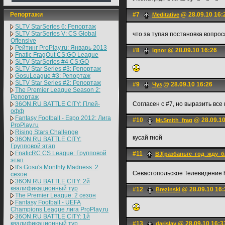
Репортажи
#7
@ 28.09.10 16:
Meditative
SLTV StarSeries 6: Репортаж
SLTV StarSeries V: CS Global
что за тупая постановка вопро
Offensive
Рейтинг ProPlay.ru: Январь 2013
#8
@ 28.09.10 16:26
ignоr
Fnatic FragOut CS:GO League
SLTV StarSeries #4 CS:GO
SLTV Star Series #3: Репортаж
GosuLeague #3: Репортаж
SLTV Star Series #2: Репортаж
#9
@ 28.09.10 16:26
Чуз
The Premier League Season 2:
Репортаж
36ON.RU BATTLE CITY: Плей-
Согласен с #7, но выразить все
офф
Fantasy Football - Евро 2012: Лига
#10
@ 28.09.10
Mr.Smith_frag
ProPlay.ru
Rising Stars Challenge
кусай гной
36ON.RU BATTLE CITY:
Групповой этап
FnaticRC CS League: Групповой
#11
BJ[разбаньте_год_жду_б
этап
It's Gosu's Monthly Madness: 2
Севастопольское Телевидение 
сезон
36ON.RU BATTLE CITY: 2й
квалификационный тур
#12
@ 28.09.10 16:
Brezinski
The Premier League: 2 cезон
Fantasy Football - UEFA
Champions League лига ProPlay.ru
36ON.RU BATTLE CITY: 1й
квалификационный тур
#13
@ 28.09.10 16:3
darislav