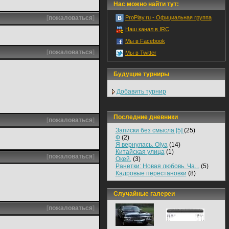
Нас можно найти тут:
[
пожаловаться
]
ProPlay.ru - Официальная группа
Наш канал в IRC
Мы в Facebook
[
пожаловаться
]
Мы в Twitter
Будущие турниры
Добавить турнир
Последние дневники
[
пожаловаться
]
Записки без смысла [5]
(25)
Ф
(2)
Я вернулась. Olya
(14)
Китайская улица
(1)
[
пожаловаться
]
Окей.
(3)
Ранетки: Новая любовь. Ча...
(5)
Кадровые перестановки
(8)
Случайные галереи
[
пожаловаться
]