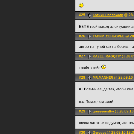
#25
@ 28.
Котики Наплакали
ББПЕ твой выход из ситуации 
#26
@ 28.
ТАПИР [СЕНЬОРЫ]
автор ты тупой как ты бесиш. т
#27
@ 28.0
KAZEL_RAGQTIY
трабл в тебе
#28
@ 28.09.10 
MR.MANNER
#1 Возьми ее, да так, чтобы она 
п.с. Помог, чем смог!
#29
@ 28.09.10
greeeeeenftw
начал читать и подумал, что те
#30
@ 28.09.10 18:
Gerodot