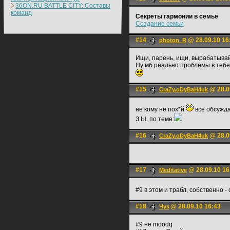
36ON.RU BATTLE CITY: Составы
команд
Секреты гармонии в семье
Создание семьи
#14
@ 28.09.10 16
photon_R
Ищи, парень, ищи, вырабатывай
Ну мб реально проблемы в тебе
#15
@ 28.0
CraZy.oDyBaH4uk
не кому не пох*й
все обсужд
З.Ы. по теме:
#16
@ 28.0
CraZy.oDyBaH4uk
#17
@ 28.09.10 16
Meditative
#9 в этом и трабл, собственно
#18
@ 28.09.10 16:43
Чуз
#9 не moodq