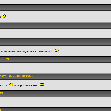
25
са
 как есть на самом деле не хватило сил
 16:29
@ 28.09.10 16:30
леать]
horosh
мой родной канал
33
3