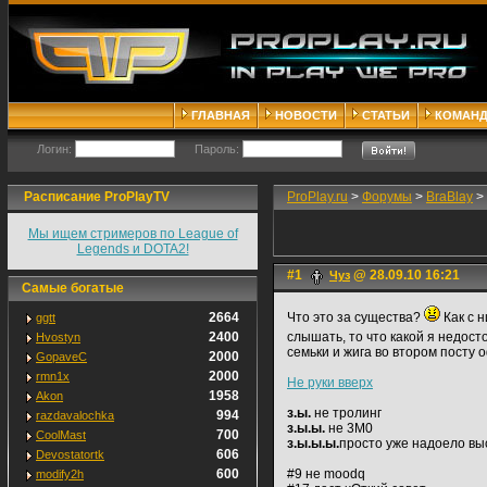
ГЛАВНАЯ
НОВОСТИ
СТАТЬИ
КОМАН
Логин:
Пароль:
Расписание ProPlayTV
ProPlay.ru
>
Форумы
>
BraBlay
>
Мы ищем стримеров по League of
Legends и DOTA2!
#1
@ 28.09.10 16:21
Чуз
Самые богатые
2664
Что это за существа?
Как с 
ggtt
2400
слышать, то что какой я недост
Hvostyn
семьки и жига во втором посту о
2000
GopaveC
2000
rmn1x
Не руки вверх
1958
Akon
з.ы.
не тролинг
994
razdavalochka
з.ы.ы.
не 3M0
700
CoolMast
з.ы.ы.ы.
просто уже надоело выс
606
Devostatortk
600
#9 не moodq
modify2h