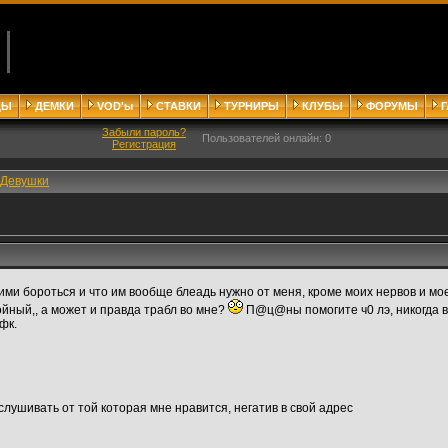
ДЫ
ДЕМКИ
VOD'ы
СТАВКИ
ТУРНИРЫ
КЛУБЫ
ФОРУМЫ
Забыли пароль?
Пользователей онлайн: 0
Регистрация
Девушки
ними бороться и что им вообще блеадь нужно от меня, кроме моих нервов и м
ойный,, а может и правда трабл во мне?
П@ц@ны помогите ч0 лэ, никогда в
фк.
лушивать от той которая мне нравится, негатив в свой адрес