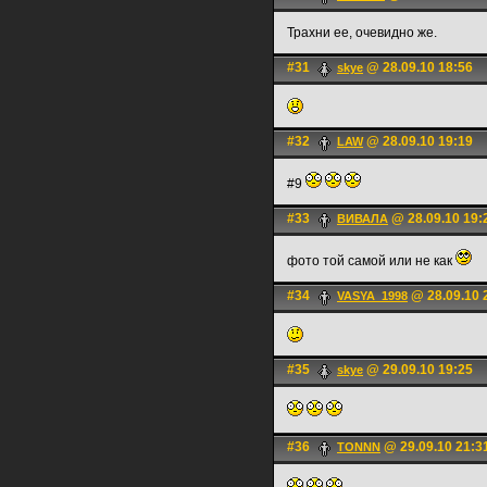
Трахни ее, очевидно же.
#31
@ 28.09.10 18:56
skye
#32
@ 28.09.10 19:19
LAW
#9
#33
@ 28.09.10 19:
ВИВАЛА
фото той самой или не как
#34
@ 28.09.10 
VASYA_1998
#35
@ 29.09.10 19:25
skye
#36
@ 29.09.10 21:3
TONNN