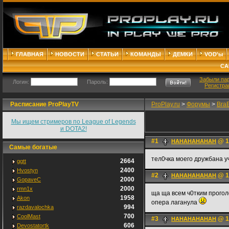
ГЛАВНАЯ
НОВОСТИ
СТАТЬИ
КОМАНДЫ
ДЕМКИ
VOD'ы
СА
Забыли па
Логин:
Пароль:
Регистра
Расписание ProPlayTV
ProPlay.ru
>
Форумы
>
Bra
Мы ищем стримеров по League of Legends
и DOTA2!
#1
@ 1
HAHAHAHAHAH
Самые богатые
тел0чка моего дружбана уч
2664
ggtt
2400
Hvostyn
#2
@ 1
HAHAHAHAHAH
2000
GopaveC
2000
rmn1x
ща ща всем ч0тким прогол
1958
Akon
опера лаганула
994
razdavalochka
700
CoolMast
#3
@ 1
HAHAHAHAHAH
606
Devostatortk