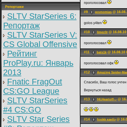
проголосовал
Репортажи
#9
@ 16.08.
govnomias
SLTV StarSeries 6:
Репортаж
golos y4ten
#10
@ 16.08.10
SLTV StarSeries V:
limez0r
CS Global Offensive
проголосовал
Рейтинг
#11
@ 16.08.10 
bats1k
ProPlay.ru: Январь
проголосовал офк
2013
#12
Amazing Spider-Ma
Fnatic FragOut
Спасибо, Ваш голос учтен
CS:GO League
Вернуться назад
SLTV StarSeries
#13
@ 16.
f4l.Heartoff-.-
#4 CS:GO
SLTV Star Series
#14
@ 16.0
foxikk какбэ