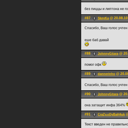
без пиццы и липтона не г
#87
@ 20.08.10
SkeyKa
Спасибо, Ваш голос учтен
еше баб давай
#88
@ 20.
JohnnyGitara
помог офк
#89
@ 20.08
dannerinho
Спасибо, Ваш голос учте
#90
@ 20.
JohnnyGitara
она затащит инфа 364%
#91
@
CraZy.oDyBaH4uk
Текст введен не правильн