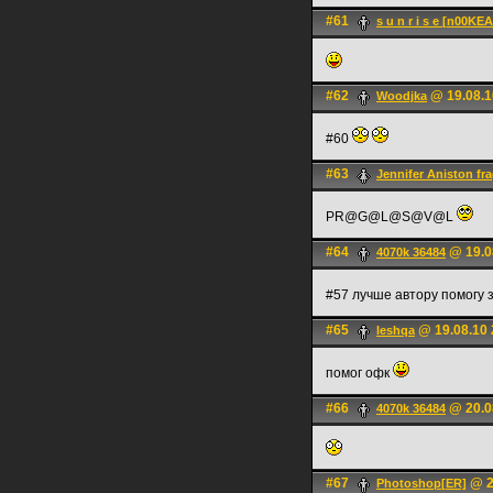
#61
s u n r i s e [n00KE
#62
@ 19.08.1
Woodjka
#60
#63
Jennifer Aniston fr
PR@G@L@S@V@L
#64
@ 19.0
4070k 36484
#57 лучше автору помогу з
#65
@ 19.08.10 
leshqa
помог офк
#66
@ 20.0
4070k 36484
#67
@ 2
Photoshop[ER]