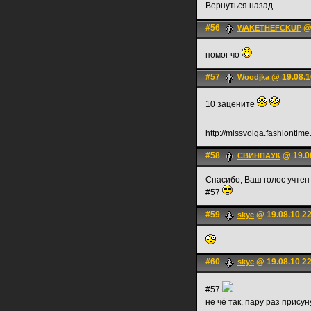
Вернуться назад
#56
@ 
WAKETHEFCKUP
помог чо
#57
@ 19.08.1
Woodjka
10 зацените
http://missvolga.fashiontim
#58
@ 19.0
СВИНПАУК
Спасибо, Ваш голос учтен
#57
#59
@ 19.08.10 2
skye
#60
@ 19.08.10 22
skye
#57
не чё так, пару раз прису