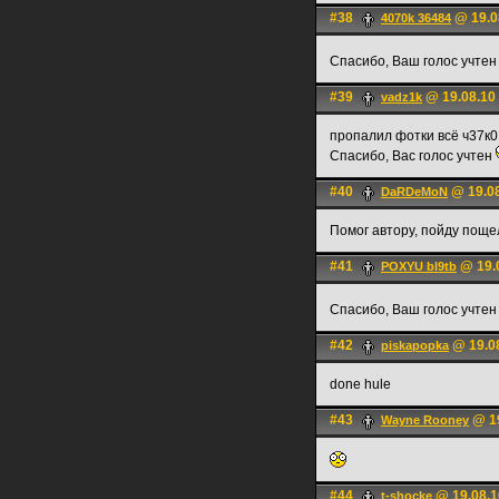
#38
@ 19.0
4070k 36484
Спасибо, Ваш голос учте
#39
@ 19.08.10
vadz1k
пропалил фотки всё ч37к0
Спасибо, Вас голос учтен
#40
@ 19.08
DaRDeMoN
Помог автору, пойду пощ
#41
@ 19.0
POXYU bl9tb
Спасибо, Ваш голос учте
#42
@ 19.08
piskapopka
done hule
#43
@ 19
Wayne Rooney
#44
@ 19.08.1
t-shocke