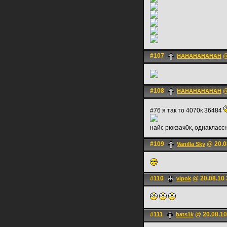
#107
@
HAHAHAHAHAH
#108
@
HAHAHAHAHAH
#76 я так то 4070к 36484
найс рюкзач0к, однаклас
#109
@ 20.0
Vanilla Sky
#110
@ 20.08.10 
vipok
#111
@ 20.08.10
bats1k