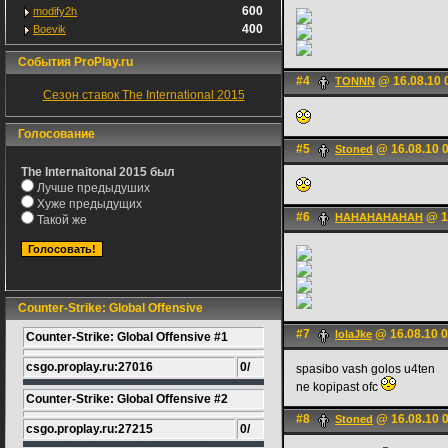
600
modify2h
400
Boevik
События ProPlay.ru
#4
@ 16.08.10 
TONNN
Сезон ставок The International 2015
Голосование
#5
@ 16.08.10 
Stoned
The Internaitonal 2015 был
Лучше предыдуших
Хуже предыдущих
#6
@ 1
HAHAHAHAHAH
Такой же
Counter-Strike: Global Offensive
#7
@ 16.08.10 0
lolaJke
Counter-Strike: Global Offensive #1
csgo.proplay.ru:27016
0/
spasibo vash golos u4ten
ne kopipast ofc
Counter-Strike: Global Offensive #2
#8
@ 16.08.10 
Stoned
csgo.proplay.ru:27215
0/