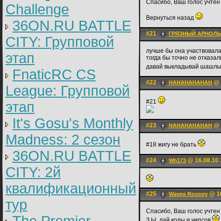
Спасибо, Ваш голос учтен
Challenge
Вернуться назад
36ON.RU BATTLE
#21
ГРЯЗНЫЙ АРНОЛ
CITY: Групповой
лучше бы она участвовала
этап
тогда бы точно не отказал
давай выкладывай шашлы
FnaticRC CS
#22
@ 
HAHAHAHAHAH
League: Групповой
#21
этап
It's Gosu's Monthly
#23
@ 
HAHAHAHAHAH
Madness: 2 сезон
#18 жигу не брать
36ON.RU BATTLE
#24
@ 16.08.10 
Wh173
CITY: 2й
квалификационный
#25
@ 16
Wayne Rooney
тур
Спасибо, Ваш голос учтен
З.Ы. дай колы и чипсов