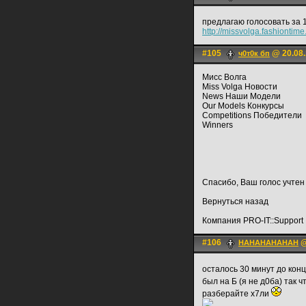
предлагаю голосовать за 1
http://missvolga.fashiontim
#105
@ 20.08.
ч0т0к бп
Мисс Волга
Miss Volga Новости
News Наши Модели
Our Models Конкурсы
Competitions Победители
Winners
Спасибо, Ваш голос учтен
Вернуться назад
Компания PRO-IT::Support
#106
@
HAHAHAHAHAH
осталось 30 минут до кон
был на Б (я не д0ба) так ч
разберайте х7ли