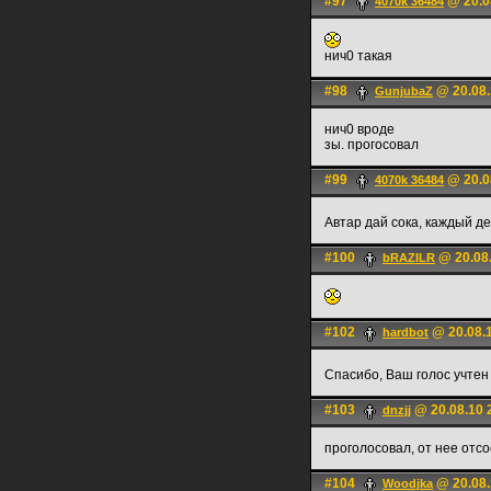
#97
@ 20.0
4070k 36484
нич0 такая
#98
@ 20.08.
GunjubaZ
нич0 вроде
зы. прогосовал
#99
@ 20.0
4070k 36484
Автар дай сока, каждый д
#100
@ 20.08.
bRAZILR
#102
@ 20.08.1
hardbot
Спасибо, Ваш голос учте
#103
@ 20.08.10 
dnzjj
проголосовал, от нее отсос
#104
@ 20.08.
Woodjka