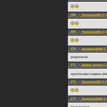
#68
@ 2
Photoshop[ER]
#69
@ 2
Photoshop[ER]
#70
@ 2
Неадекват36484
progolosoval
#71
@ 2
бравое_сердце
проголосовал подкинь stri
#72
@ 2
Photoshop[ER]
#73
@ 2
Неадекват36484