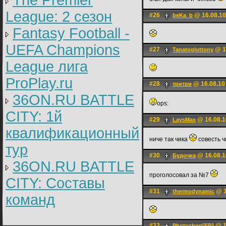
The Premier
League: 2 cезон
#26
@ 16.08.10
beKa_b
Fantasy Football -
UEFA Champions
#27
@ 16
Tanatogluttony
League лига
ProPlay.ru
#28
@ 16.08.10
тритри
36ON.RU BATTLE
ops:
CITY: 1й
#29
@ 16.08.1
LаysMax
квалификационный
ниче так чика
совесть 
тур
#30
@ 16.08.1
Будочка
36ON.RU BATTLE
проголосовал за №7
CITY: Составы
#31
@ 1
thermodynamic
команд
#32
@ 1
Photoshop[ER]