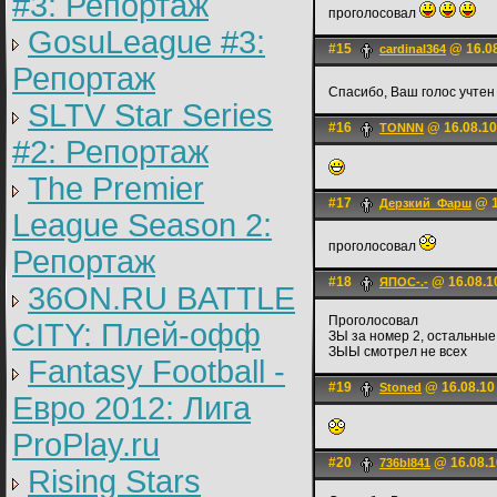
#3: Репортаж
проголосовал
GosuLeague #3:
#15
@ 16.08
cardinal364
Репортаж
Спасибо, Ваш голос учте
SLTV Star Series
#16
@ 16.08.10
TONNN
#2: Репортаж
The Premier
#17
@ 1
Дерзкий_Фарш
League Season 2:
проголосовал
Репортаж
#18
@ 16.08.1
ЯПОС-.-
36ON.RU BATTLE
Проголосовал
CITY: Плей-офф
ЗЫ за номер 2, остальные 
ЗЫЫ смотрел не всех
Fantasy Football -
#19
@ 16.08.10
Stoned
Евро 2012: Лига
ProPlay.ru
#20
@ 16.08.1
736bl841
Rising Stars