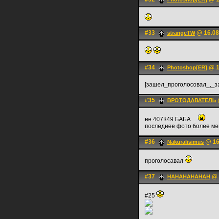
#33
@ 16.08
strangeTW
#34
@ 1
Photoshop[ER]
[зашел_проголосовал_,_
#35
ВРОТОДАВАТЕЛЬ
не 407К49 БАБА....
последнее фото более ме
#36
@ 16
Nakuralisimus
проголосавал
#37
@ 
HAHAHAHAHAH
#25