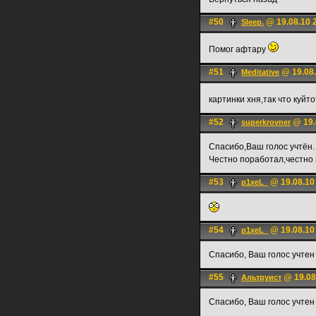
#50
@ 19.08.10 
Sleep.
Помог афтару
#51
@ 19.08.
Meditative
картинки хня,так что куйт
#52
@ 19.
superkrovner
Спасибо,Ваш голос учтён.
Честно поработал,честно
#53
@ 19.08.10
p1xeL_
#54
@ 19.08.10
p1xeL_
Спасибо, Ваш голос учтен
#55
@ 19.08
Альтруист
Спасибо, Ваш голос учтен