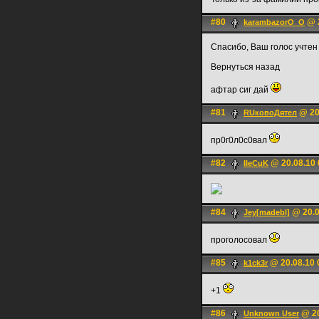
#80
@ 2
karambazorO_O
Спасибо, Ваш голос учтен
Вернуться назад
афтар сиг дай
#81
@ 20
RUковоДятел
пр0г0л0с0вал
#82
@ 20.08.10 
IIeCuK
#84
@ 20.0
Jey[madebl]
проголосовал
#85
@ 20.08.10 
k1ck3r
+1
#86
@ 20
Unknown User