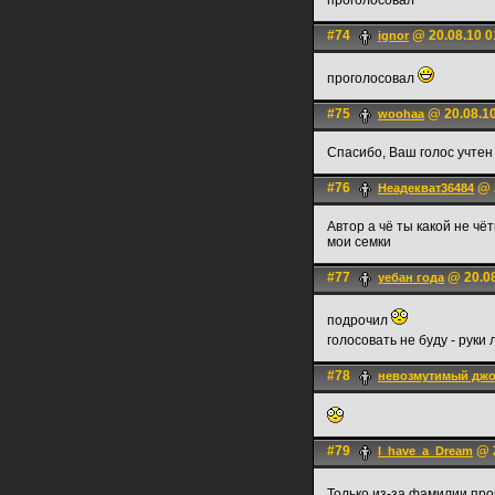
проголосовал
#74
@ 20.08.10 0
ignоr
проголосовал
#75
@ 20.08.10
woohaa
Спасибо, Ваш голос учтен
#76
@ 2
Неадекват36484
Автор а чё ты какой не чётк
мои семки
#77
@ 20.08
уебан года
подрочил
голосовать не буду - руки
#78
невозмутимый дж
#79
@ 2
I_have_a_Dream
Только из-за фамилии пр