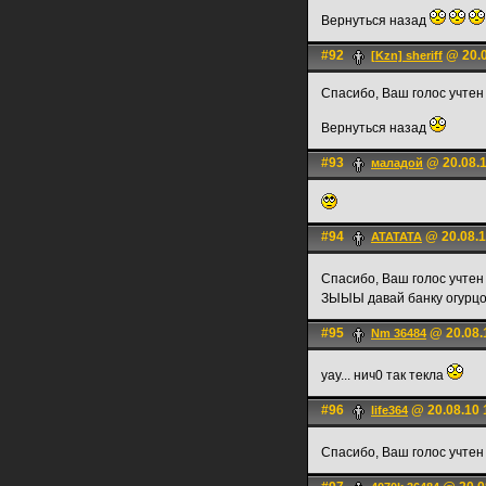
Вернуться назад
#92
@ 20.0
[Kzn] sheriff
Спасибо, Ваш голос учтен
Вернуться назад
#93
@ 20.08.1
маладой
#94
@ 20.08.1
ATATATA
Спасибо, Ваш голос учте
ЗЫЫЫ давай банку огурц
#95
@ 20.08.
Nm 36484
уау... нич0 так текла
#96
@ 20.08.10 
life364
Спасибо, Ваш голос учте