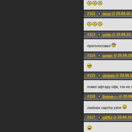
#112
@ 20.08.10 
ignоr
#113
@ 20.08.10 
voVer
проголосовал
#114
@ 20.08.10
шланг
#115
@ 20.08.1
vlzdraiv
помог афтару офк, ток не 
#116
@ 20.08
Боров----
zaebala capcha yzhe
#117
@ 20.08.10
aSPEJ