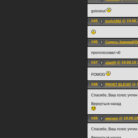
golosnul
#45
@ 19.08.
body1992
#46
Садись-Зажимай
проголосовал ч0
#47
@ 19.08.10 
s2artR
POMOG
#48
@ 1
PRIVET BLEYAT
Спасибо, Ваш голос учтен
Вернуться назад
#49
@ 19.08.10
михуил
Спасибо, Ваш голос учтен
Вернуться назад