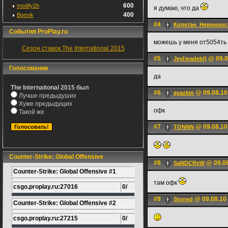
600
modify2h
я думаю, что да
400
Boevik
#4
Копетан_Невиннос
События ProPlay.ru
можешь у меня от5054ть 
Сезон ставок The International 2015
#5
@ 09.0
Jey[madebl]
Голосование
да
The Internaitonal 2015 был
#6
@ 09.08.10
ayazkin
Лучше предыдуших
Хуже предыдущих
офк
Такой же
#7
@ 09.08.10
TONNN
Counter-Strike: Global Offensive
#8
@ 09.08
SaNDCReW
Counter-Strike: Global Offensive #1
там офк
csgo.proplay.ru:27016
0/
#9
@ 09.08.10
Stoned
Counter-Strike: Global Offensive #2
csgo.proplay.ru:27215
0/