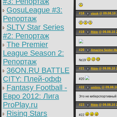
#3: Репортаж
GosuLeague #3:
#18
@ 09.08.10 
vipok
Репортаж
SLTV Star Series
#19
@ 09.08.10 
Rible
#2: Репортаж
The Premier
#20
Amazing Spider-M
League Season 2:
Репортаж
№19
36ON.RU BATTLE
#21
@ 09.08.10 
Rible
CITY: Плей-офф
#20
Fantasy Football -
#22
@ 09.08.1
umbro.
Евро 2012: Лига
Это не киберспортивный
ProPlay.ru
#23
@ 09.08.10 
Rible
Rising Stars
#22