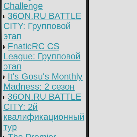
Challenge
36ON.RU BATTLE
CITY: Групповой
этап
FnaticRC CS
League: Групповой
этап
It's Gosu's Monthly
Madness: 2 сезон
36ON.RU BATTLE
CITY: 2й
квалификационный
тур