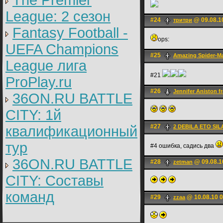
The Premier
League: 2 cезон
#24
@ 09.08.1
тритри
Fantasy Football -
ops:
UEFA Champions
#25
Amazing Spider-M
League лига
#21
ProPlay.ru
#26
Jennifer Aniston f
36ON.RU BATTLE
CITY: 1й
#27
квалификационный
2 DEBILA ETO SIL
тур
#4 ошибка, садись два
36ON.RU BATTLE
#28
@ 09.08.1
zetman
CITY: Составы
команд
#29
@ 10.08.10 0
zzaa