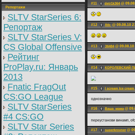
#11
@ 09.08
detr1k364
Репортажи
SLTV StarSeries 6:
Репортаж
#12
@ 09.08.10 2
Xtk-
SLTV StarSeries V:
CS Global Offensive
#13
@ 09.08.10
З6484
Рейтинг
ProPlay.ru: Январь
#14
КОРОЛЕВСКИЙ П
2013
Fnatic FragOut
#15
I scream Ice cream
CS:GO League
однозначно
SLTV StarSeries
#16
@ 09.
Ваша_мама
#4 CS:GO
переустанови винамп, of
SLTV Star Series
#17
@ 09
superkrovner