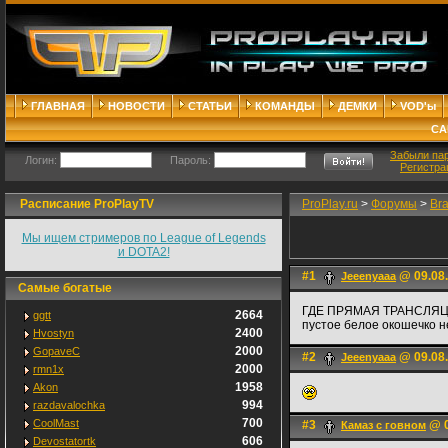
ГЛАВНАЯ
НОВОСТИ
СТАТЬИ
КОМАНДЫ
ДЕМКИ
VOD'ы
СА
Забыли па
Логин:
Пароль:
Регистра
Расписание ProPlayTV
ProPlay.ru
>
Форумы
>
Br
Мы ищем стримеров по League of Legends
и DOTA2!
#1
@ 09.08.
Jeeenyaaa
Самые богатые
ГДЕ ПРЯМАЯ ТРАНСЛЯЦИЯ
2664
ggtt
пустое белое окошечко н
2400
Hvostyn
2000
GopaveC
#2
@ 09.08.
Jeeenyaaa
2000
rmn1x
1958
Akon
994
razdavalochka
700
CoolMast
#3
@ 0
Камаз с говном
606
Devostatortk