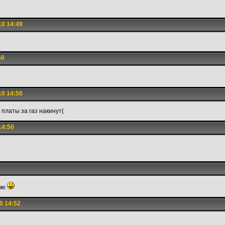
10 14:49
50
10 14:50
 платы за газ накинут(
14:50
ме
0 14:52