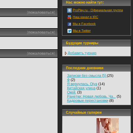
Нас можно найти тут:
ProPlay.ru - Официальная группа
[
пожаловаться
]
Наш канал в IRC
Мы в Facebook
Мы в Twitter
[
пожаловаться
]
Будущие турниры
Добавить турнир
[
пожаловаться
]
Последние дневники
Записки без смысла [5]
(25)
Ф
(2)
Я вернулась. Olya
(14)
Китайская улица
(1)
Окей.
(3)
Ранетки: Новая любовь. Ча...
(5)
Кадровые перестановки
(8)
Случайные галереи