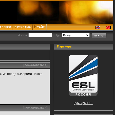
ГАЛЕРЕИ
РЕКЛАМА
САЙТ
Искать:
Где:
Партнеры
[
пожаловаться
]
прямо перед выборами. Такого
Турниры ESL
[
пожаловаться
]