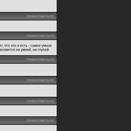
[
пожаловаться
]
[
пожаловаться
]
, что это и есть - самое умное.
новится ни умней, ни глупей.
[
пожаловаться
]
[
пожаловаться
]
[
пожаловаться
]
[
пожаловаться
]