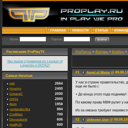
ГЛАВНАЯ
НОВОСТИ
СТАТЬИ
КОМАН
Логин:
Пароль:
Расписание ProPlayTV
ProPlay.ru
>
Форумы
>
BraBlay
>
Мы ищем стримеров по League of
Legends и DOTA2!
#1
@ 09.08.1
Angel of Winter
Самые богатые
У нас в стране правительство, 
2664
ggtt
еще не было (
2400
Hvostyn
2000
GopaveC
+ До конца этого года поднимут
2000
rmn1x
По какому праву МВФ рулит у нас
1958
Akon
994
razdavalochka
Из-за океана требуют перевест
700
CoolMast
606
#2
@ 09.08.10
Devostatortk
Unknown User
600
modify2h