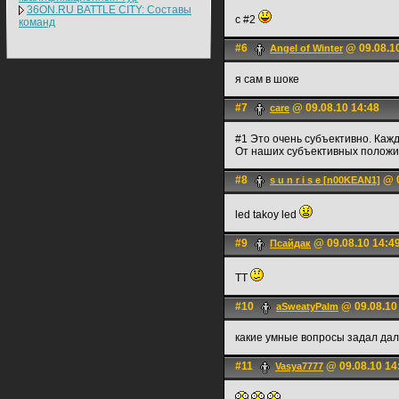
36ON.RU BATTLE CITY: Составы
с #2
команд
#6
@ 09.08.1
Angel of Winter
я сам в шоке
#7
@ 09.08.10 14:48
care
#1 Это очень субъективно. Кажды
От наших субъективных положит
#8
@ 0
s u n r i s e [n00KEAN1]
led takoy led
#9
@ 09.08.10 14:4
Псайдак
ТТ
#10
@ 09.08.10
aSweatyPalm
какие умные вопросы задал дал
#11
@ 09.08.10 14
Vasya7777