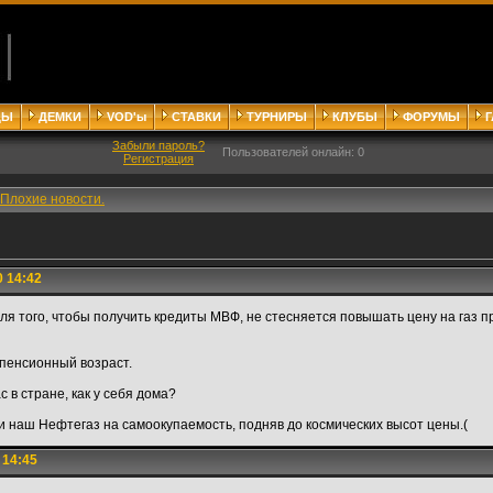
ДЫ
ДЕМКИ
VOD'ы
СТАВКИ
ТУРНИРЫ
КЛУБЫ
ФОРУМЫ
Забыли пароль?
Пользователей онлайн: 0
Регистрация
Плохие новости.
0 14:42
для того, чтобы получить кредиты МВФ, не стесняется повышать цену на газ 
 пенсионный возраст.
 в стране, как у себя дома?
и наш Нефтегаз на самоокупаемость, подняв до космических высот цены.(
 14:45