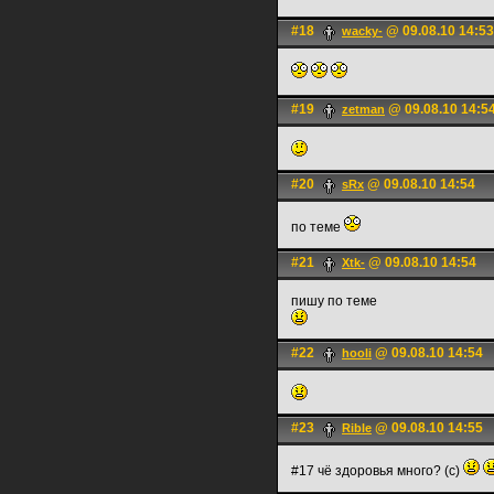
#18
@ 09.08.10 14:53
wacky-
#19
@ 09.08.10 14:5
zetman
#20
@ 09.08.10 14:54
sRx
по теме
#21
@ 09.08.10 14:54
Xtk-
пишу по теме
#22
@ 09.08.10 14:54
hooli
#23
@ 09.08.10 14:55
Rible
#17 чё здоровья много? (с)