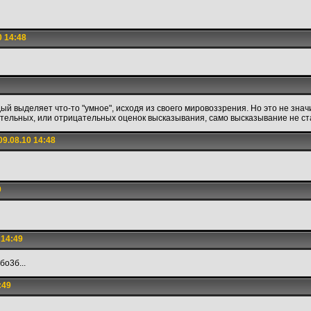
0 14:48
й выделяет что-то "умное", исходя из своего мировоззрения. Но это не значит
ельных, или отрицательных оценок высказывания, само высказывание не ста
9.08.10 14:48
9
 14:49
бо3б...
:49