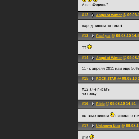
А не п#здишь?
#12
@ 09.08.
Angel of Winter
народ пишем по теме)
#13
@ 09.08.10 14:
Псайдак
ТТ
#14
@ 09.08.
Angel of Winter
11 - с апреля 2011 нам еще 50%
#15
@ 09.08.10 
ROCK STAR
#12 а че писать
че толку
#16
@ 09.08.10 14:51
Rible
по теме пишем
пишем по те
#17
@ 09.08.1
Unknown User
#16