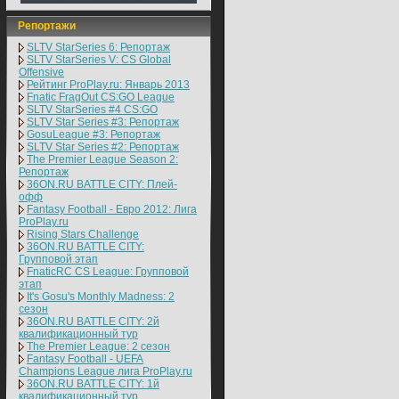
Репортажи
SLTV StarSeries 6: Репортаж
SLTV StarSeries V: CS Global
Offensive
Рейтинг ProPlay.ru: Январь 2013
Fnatic FragOut CS:GO League
SLTV StarSeries #4 CS:GO
SLTV Star Series #3: Репортаж
GosuLeague #3: Репортаж
SLTV Star Series #2: Репортаж
The Premier League Season 2:
Репортаж
36ON.RU BATTLE CITY: Плей-
офф
Fantasy Football - Евро 2012: Лига
ProPlay.ru
Rising Stars Challenge
36ON.RU BATTLE CITY:
Групповой этап
FnaticRC CS League: Групповой
этап
It's Gosu's Monthly Madness: 2
сезон
36ON.RU BATTLE CITY: 2й
квалификационный тур
The Premier League: 2 cезон
Fantasy Football - UEFA
Champions League лига ProPlay.ru
36ON.RU BATTLE CITY: 1й
квалификационный тур