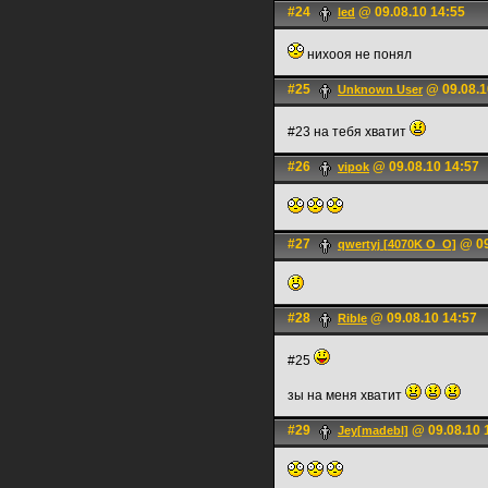
#24
@ 09.08.10 14:55
led
нихооя не понял
#25
@ 09.08.1
Unknown User
#23 на тебя хватит
#26
@ 09.08.10 14:57
vipok
#27
@ 09
qwertyj [4070K O_O]
#28
@ 09.08.10 14:57
Rible
#25
зы на меня хватит
#29
@ 09.08.10 
Jey[madebl]