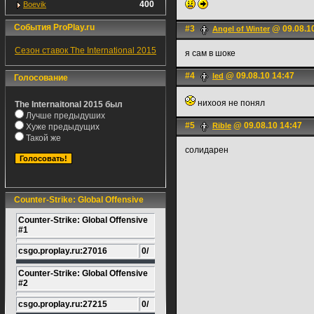
400
Boevik
События ProPlay.ru
#3
@ 09.08.1
Angel of Winter
Сезон ставок The International 2015
я сам в шоке
#4
@ 09.08.10 14:47
led
Голосование
нихооя не понял
The Internaitonal 2015 был
Лучше предыдуших
#5
@ 09.08.10 14:47
Rible
Хуже предыдущих
Такой же
солидарен
Counter-Strike: Global Offensive
Counter-Strike: Global Offensive
#1
csgo.proplay.ru:27016
0/
Counter-Strike: Global Offensive
#2
csgo.proplay.ru:27215
0/