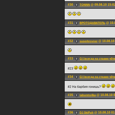
#30
@ 09.08.10 15:0
TONNN
#31
@ 10.0
ВРОТОДАВАТЕЛЬ
#32
@ 10.08.10
superkrovner
#33
Gl [всегда на страже ч0т
#23
#34
Gl [всегда на страже ч0т
#2 На барбия гонишь?
#35
@ 10.08.10 
tabureto4ka
#36
@ 10.08.10 01
DJ SkiPult