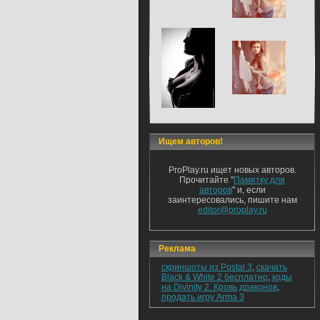
Ищем авторов!
ProPlay.ru ищет новых авторов.
Прочитайте "
Памятку для
авторов
" и, если
заинтересовались, пишите нам
editor@proplay.ru
Реклама
скриншоты из Postal 3
,
скачать
Black & White 2 бесплатно
,
коды
на Divinity 2. Кровь драконов
,
продать игру Arma 3