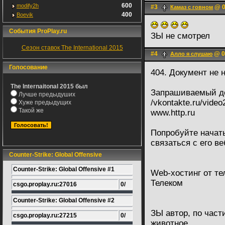
600
modify2h
#3
@ 0
Камаз с говном
400
Boevik
События ProPlay.ru
ЗЫ не смотрел
Сезон ставок The International 2015
#4
@ 0
Алло я слушаю
Голосование
404. Документ не 
The Internaitonal 2015 был
Запрашиваемый д
Лучше предыдуших
/vkontakte.ru/vide
Хуже предыдущих
Такой же
www.http.ru
Попробуйте начать
связаться с его в
Counter-Strike: Global Offensive
Counter-Strike: Global Offensive #1
Web-хостинг от т
Телеком
csgo.proplay.ru:27016
0/
Counter-Strike: Global Offensive #2
ЗЫ автор, по част
csgo.proplay.ru:27215
0/
животное