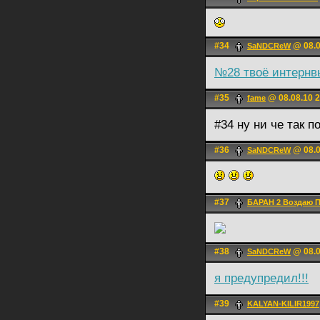
#34
@ 08.0
SaNDCReW
№28 твоё интернв
#35
@ 08.08.10 2
fame
#34 ну ни че так 
#36
@ 08.0
SaNDCReW
#37
БАРАН 2 Воздаю П
#38
@ 08.0
SaNDCReW
я предупредил!!!
#39
KALYAN-KILIR1997