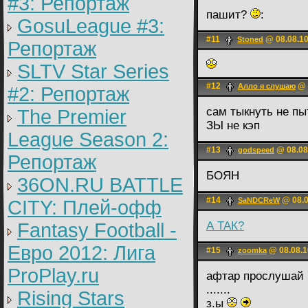
#3: Репортаж
пашит?
:
GosuLeague #3:
#11
@ 08.08.10
Stoned
Репортаж
SLTV Star Series
#12
@ 
Алло я слушаю
#2: Репортаж
сам тыкнуть не п
The Premier
ЗЫ не кэп
League Season 2:
#13
@ 08.08
godspeed
Репортаж
БОЯН
36ON.RU BATTLE
#14
@ 08.0
SaNDCReW
CITY: Плей-офф
Fantasy Football -
А ТАК?
Евро 2012: Лига
#15
@ 08.08.1
zoomkа
ProPlay.ru
афтар прослушай 
.......
Rising Stars
з.ы