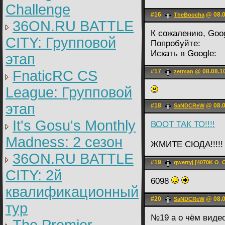
Challenge
#16
@ 08.0
TheBoocha
36ON.RU BATTLE
К сожалению, Goog
CITY: Групповой
Попробуйте:
Искать в Google:
этап
FnaticRC CS
#17
@ 08.08.1
zetman
League: Групповой
этап
#18
@ 08.0
SaNDCReW
It's Gosu's Monthly
ВООТ ТАК ТО!!!!
Madness: 2 сезон
ЖМИТЕ СЮДА!!!!!
36ON.RU BATTLE
#19
qwertyj [4070K O_
CITY: 2й
6098
квалификационный
#20
@ 08.0
SaNDCReW
тур
№19 а о чём виде