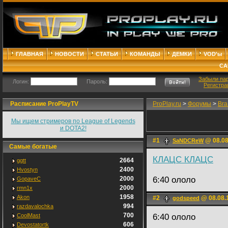
ГЛАВНАЯ
НОВОСТИ
СТАТЬИ
КОМАНДЫ
ДЕМКИ
VOD'ы
СА
Забыли па
Логин:
Пароль:
Регистра
Расписание ProPlayTV
ProPlay.ru
>
Форумы
>
Bra
Мы ищем стримеров по League of Legends
и DOTA2!
#1
@ 08.08
SaNDCReW
Самые богатые
КЛАЦС КЛАЦС
2664
ggtt
2400
Hvostyn
2000
6:40 ололо
GopaveC
2000
rmn1x
1958
Akon
#2
@ 08.08.
godspeed
994
razdavalochka
700
CoolMast
6:40 ололо
606
Devostatortk