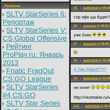
Репортажи
#5
@ 08.08
SaNDCReW
SLTV StarSeries 6:
сор офк ща будет!
Репортаж
#6
@ 08.08.
godspeed
SLTV StarSeries V:
уже боян
CS Global Offensive
#7
@ 08.08.
ShadоwFr
Рейтинг
ProPlay.ru: Январь
2013
#8
@ 08.08
SaNDCReW
Fnatic FragOut
А ТАК РАБИТ???
CS:GO League
#9
@ 08.08
SaNDCReW
SLTV StarSeries
не хочет
#4 CS:GO
http://vkontakte.r
SLTV Star Series
#10
@ 08.0
SaNDCReW