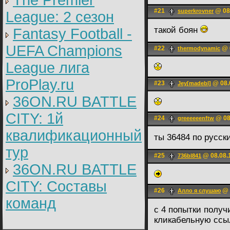
The Premier
#21
@ 08.
superkrovner
League: 2 cезон
такой боян
Fantasy Football -
UEFA Champions
#22
@ 0
thermodynamic
League лига
ProPlay.ru
#23
@ 08.
Jey[madebl]
36ON.RU BATTLE
CITY: 1й
#24
@ 08
greeeeeenftw
квалификационный
ты 36484 по русск
тур
#25
@ 08.08.
736bl841
36ON.RU BATTLE
CITY: Составы
#26
@ 
Алло я слушаю
команд
с 4 попытки полу
кликабельную ссы