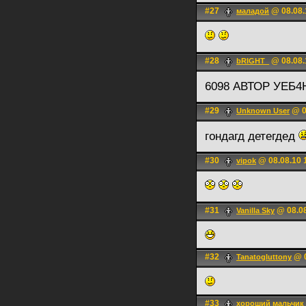
#27
@ 08.08.
маладой
#28
@ 08.08.
bRIGHT_
6098 АВТОР УЕБ
#29
@ 0
Unknown User
гондагд детегдед
#30
@ 08.08.10 
vipok
#31
@ 08.08
Vanilla Sky
#32
@ 0
Tanatogluttony
#33
хороший мальчик