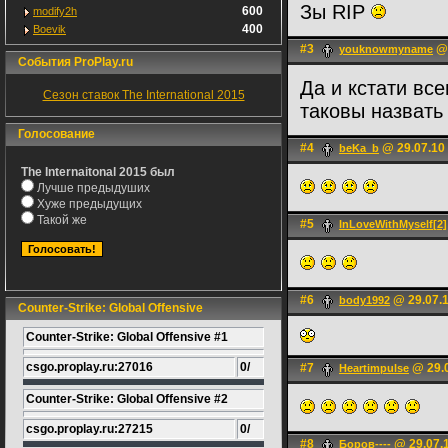
Зы RIP
600
modify2h
400
Boevik
#3
@ 
youknowmyname
События ProPlay.ru
Да и кстати вс
Сезон ставок The International 2015
таковы назват
Голосование
#4
@ 29.07.10
beKa_b
The Internaitonal 2015 был
Лучше предыдуших
Хуже предыдущих
Такой же
#5
InLoveWithMyself[2]
#6
@ 29.07.1
body1992
Counter-Strike: Global Offensive
Counter-Strike: Global Offensive #1
csgo.proplay.ru:27016
0/
#7
@ 29.0
Heartimpulse
Counter-Strike: Global Offensive #2
csgo.proplay.ru:27215
0/
#8
@ 29.07.1
Боров----