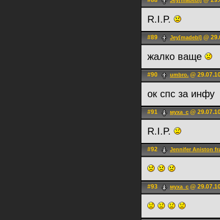
#88
@ 29.
Jey[madebl]
R.I.P.
#89
@ 29.
Jey[madebl]
жалко ваще
#90
@ 29.07.10
umbro.
ок спс за инфу
#91
@ 29.07.10
муха_с
R.I.P.
#92
Jennifer Aniston fr
#93
@ 29.07.10
муха_с