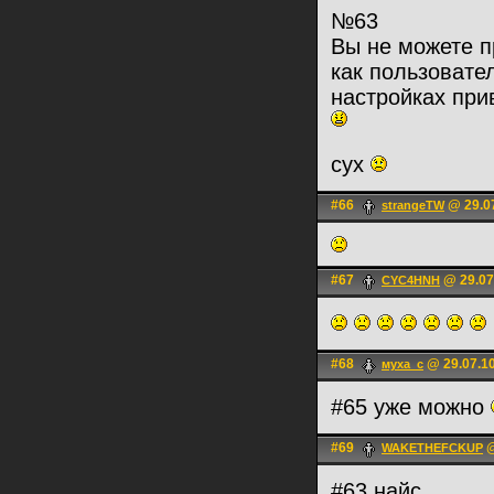
№63
Вы не можете п
как пользовате
настройках при
cyx
#66
@ 29.07
strangeTW
#67
@ 29.07
CYC4HNH
#68
@ 29.07.10
муха_с
#65 уже можно
#69
@
WAKETHEFCKUP
#63 найс