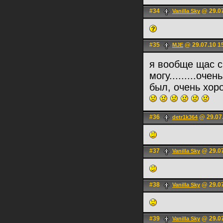
#34
@ 29.07
Vanilla Sky
#35
@ 29.07.10 1
MJE
я вообще щас с
могу.........оч
был, очень хор
#36
@ 29.07.
detr1k364
#37
@ 29.07
Vanilla Sky
#38
@ 29.07
Vanilla Sky
#39
@ 29.07
Vanilla Sky