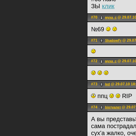
ЗЫ
клик
#70
@ 29.07.10
муха_с
№69
#71
@ 29.07
ShadоwFr
#72
@ 29.07.10
муха_с
#73
@ 29.07.10 18
led
ппц
RIP
#74
@ 29.07
bioтуалет
А вы представь
сама пострадал
cyx'a жалко, оч