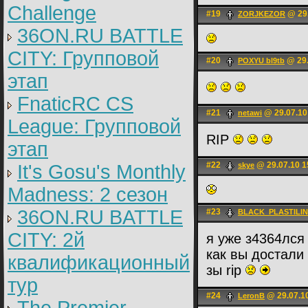
Challenge
#19
@ 29.
ZORJKEZOR
36ON.RU BATTLE
CITY: Групповой
#20
@ 29.
POXYU bl9tb
этап
FnaticRC CS
#21
@ 29.07.10
netawi
League: Групповой
RIP
этап
#22
@ 29.07.10 1
It's Gosu's Monthly
skye
Madness: 2 сезон
36ON.RU BATTLE
#23
BLACK_PLASTILIN
CITY: 2й
я уже з4364лся
как вы достали
квалификационный
зы rip
тур
#24
@ 29.07.1
LerоnB