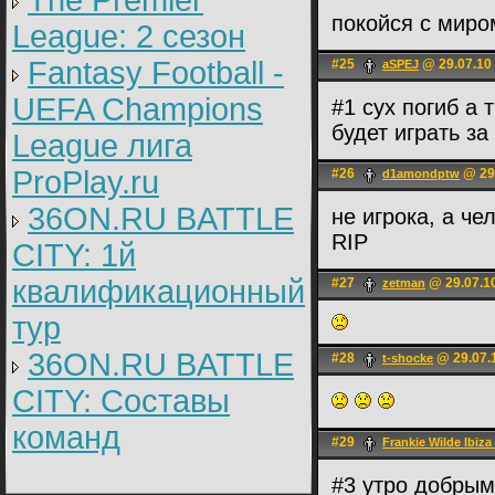
The Premier
покойся с миро
League: 2 cезон
Fantasy Football -
#25
@ 29.07.10
aSPEJ
UEFA Champions
#1 cyx погиб а 
будет играть за
League лига
ProPlay.ru
#26
@ 29.
d1amondptw
36ON.RU BATTLE
не игрока, а ч
RIP
CITY: 1й
квалификационный
#27
@ 29.07.1
zetman
тур
36ON.RU BATTLE
#28
@ 29.07.
t-shocke
CITY: Составы
команд
#29
Frankie Wilde Ibiza
#3 утро добрым