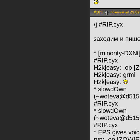
#105
@ 29.07
ложный
/j #RIP.cyx
заходим и пише
* [minority-DXN
#RIP.cyx
H2k|easy: .op 
H2k|easy: grml
H2k|easy:
* slowdOwn
(~woteva@d51536
#RIP.cyx
* slowdOwn
(~woteva@d51536
#RIP.cyx
* EPS gives voi
rvn: .op [ZOWI