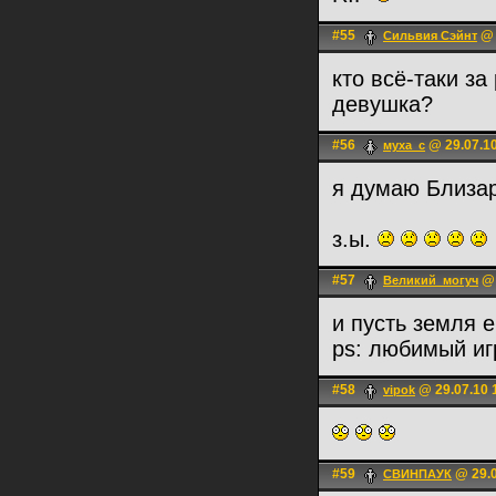
#55
@ 
Сильвия Сэйнт
кто всё-таки за
девушка?
#56
@ 29.07.10
муха_с
я думаю Близар
з.ы.
#57
@ 
Великий_могуч
и пусть земля 
ps: любимый иг
#58
@ 29.07.10 
vipok
#59
@ 29.0
СВИНПАУК