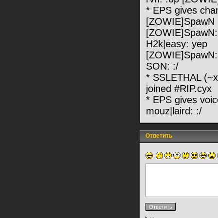
* EPS gives chan
[ZOWIE]SpawN
[ZOWIE]SpawN: 
H2k|easy: yep
[ZOWIE]SpawN: 
SON: :/
* SSLETHAL (~x@
joined #RIP.cyx
* EPS gives voi
mouz|laird: :/
Ответить