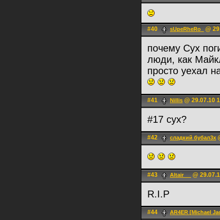
#40
@ 29.
sUpeRheRo_
почему Сух поги
люди, как Майк
просто уехал на
#41
@ 29.07.10 1
Nillis
#17 сух?
#42
@
сладкий бубал3х
#43
@ 29.07.1
Altair __
R.I.P
#44
AR4ER [Michael Jac