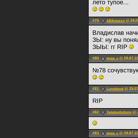
лето тупое...
#79
@ 29.0
ABAsrazzo
Владислав нач
ЗЫ: ну вы поня
ЗЫЫ: гг RIP
#80
@ 29.07.10
муха_с
№78 сочувству
#81
@ 29.07
Lunokhod
RIP
#82
@ 2
Tanatogluttony
#83
@ 29.07.10
муха_с