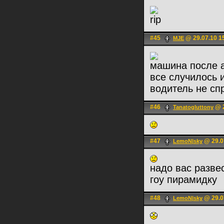
rip
#45
@ 29.07.10 1
MJE
машина после 
все случилось 
водитель не сп
#46
@ 2
Tanatogluttony
#47
@ 29.0
LemoN|sky
надо вас развес
гоу пирамидку
#48
@ 29.0
LemoN|sky