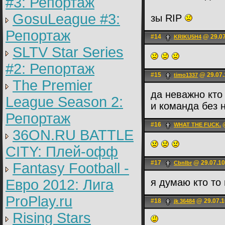
#3: Репортаж
GosuLeague #3:
зы RIP
Репортаж
#14
@ 29.07
KRIKU5H4
SLTV Star Series
#2: Репортаж
#15
@ 29.07.
timo1337
The Premier
да неважно кто
League Season 2:
и команда без 
Репортаж
#16
@
WHAT THE FUCK.
36ON.RU BATTLE
CITY: Плей-офф
#17
@ 29.07.10
Cbnlbr
Fantasy Football -
Евро 2012: Лига
я думаю кто то 
ProPlay.ru
#18
@ 29.07.1
jk 36484
Rising Stars