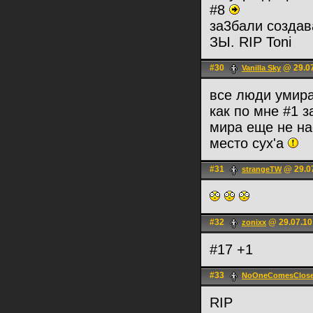
#8
за3бали создав
ЗЫ. RIP Toni
#30
@ 29.07
Vanilla Sky
все люди умираю
как по мне #1 
мира еще не на
место cyx'a
#31
@ 29.07
strangeTW
#32
@ 29.07.10
zonixx
#17 +1
#33
NoOneComesClos
RIP