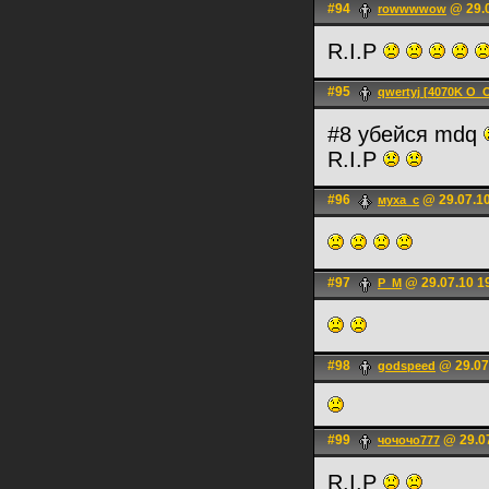
#94
@ 29.0
rowwwwow
R.I.P
#95
qwertyj [4070K O_
#8 убейся mdq
R.I.P
#96
@ 29.07.10
муха_с
#97
@ 29.07.10 1
P_M
#98
@ 29.07
godspeed
#99
@ 29.07
чочочо777
R.I.P