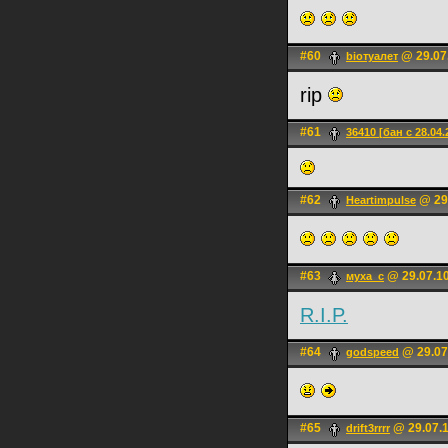
#60
@ 29.07
bioтуалет
rip
#61
36410 [бан с 28.04.
#62
@ 29.
Heartimpulse
#63
@ 29.07.10
муха_с
R.I.P.
#64
@ 29.07
godspeed
#65
@ 29.07.1
drift3rrrr