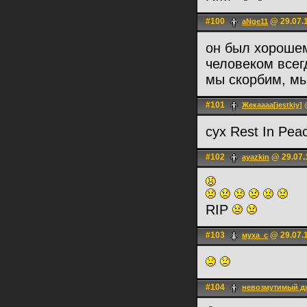
#100
@ 29.07.1
aNge11
он был хороше
человеком всег
мы скорбим, 
#101
@
Жекаааа[jestkiy]
cyx Rest In Pe
#102
@ 29.07.
ayazkin
RIP
#103
@ 29.07.1
муха_с
#104
невозмутимый д