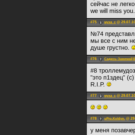
сейчас не легк
we will miss you.
#75
@ 29.07.10
муха_с
№74 представл
мы все с ним н
душе грустно.
#76
Садись-Зажима
#8 троллемудо
"это п1здец" (с)
R.I.P.
#77
@ 29.07.10
муха_с
#78
@ 29.
uPro.Koldyn.
у меня позавчер