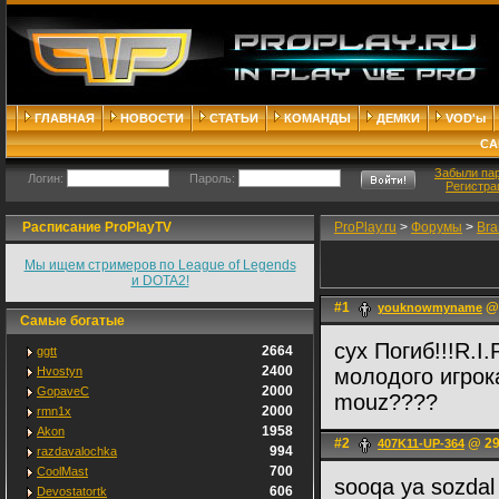
ГЛАВНАЯ
НОВОСТИ
СТАТЬИ
КОМАНДЫ
ДЕМКИ
VOD'ы
СА
Забыли па
Логин:
Пароль:
Регистра
Расписание ProPlayTV
ProPlay.ru
>
Форумы
>
Bra
Мы ищем стримеров по League of Legends
и DOTA2!
#1
@ 
youknowmyname
Самые богатые
cyx Погиб!!!R.I
2664
ggtt
2400
Hvostyn
молодого игрока
2000
GopaveC
mouz????
2000
rmn1x
1958
Akon
#2
@ 29
407K11-UP-364
994
razdavalochka
700
CoolMast
sooqa ya sozdal
606
Devostatortk