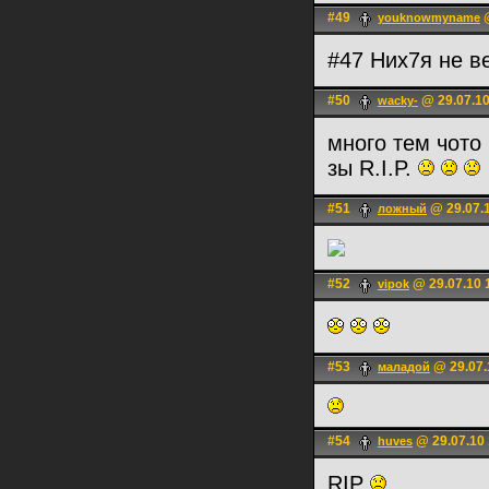
#49
@
youknowmyname
#47 Них7я не ве
#50
@ 29.07.10
wacky-
много тем чото
зы R.I.P.
#51
@ 29.07.1
ложный
#52
@ 29.07.10 
vipok
#53
@ 29.07.
маладой
#54
@ 29.07.10 
huves
RIP