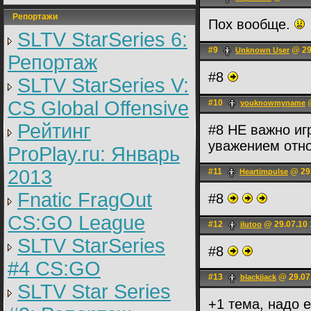
Репортажи
Пох вообще.
SLTV StarSeries 6:
#9
@ 29
Unknown User
Репортаж
#8
SLTV StarSeries V:
CS Global Offensive
#10
@
youknowmyname
Рейтинг
#8 НЕ важно игр
уважением отно
ProPlay.ru: Январь
2013
#11
@ 29.
Heartimpulse
Fnatic FragOut
#8
CS:GO League
#12
@ 29.07.10 
ilutoo
SLTV StarSeries
#8
#4 CS:GO
#13
@ 29.07
blackjjack
SLTV Star Series
+1 тема, надо е