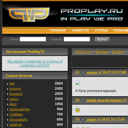
ГЛАВНАЯ
НОВОСТИ
СТАТЬИ
КОМАН
Логин:
Пароль:
Расписание ProPlayTV
ProPlay.ru
>
Форумы
>
BraBlay
>
Мы ищем стримеров по League of
Legends и DOTA2!
#1
@ 18.07.10 17:40
pronax
Самые богатые
2664
ggtt
2400
Hvostyn
А Хучу успехов в карьере.
2000
GopaveC
2000
rmn1x
#2
@ 1
давай прыгай какашка
1958
Akon
994
razdavalochka
700
CoolMast
606
#3
@ 18.07.10 17:43
Devostatortk
stippe
600
modify2h