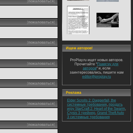
[
пожаловаться
]
[
пожаловаться
]
[
пожаловаться
]
Ищем авторов!
ProPlay.ru ищет новых авторов.
[
пожаловаться
]
Прочитайте "
Памятку для
авторов
" и, если
заинтересовались, пишите нам
editor@proplay.ru
[
пожаловаться
]
Реклама
Elder Scrolls 2: Daggerfall, the
[
пожаловаться
]
системные требования
,
продать
игру StarCraft 2: Heart of the Swarm
,
Crysis 3 трейнер
,
Grand Theft Auto
3 системные требования
[
пожаловаться
]