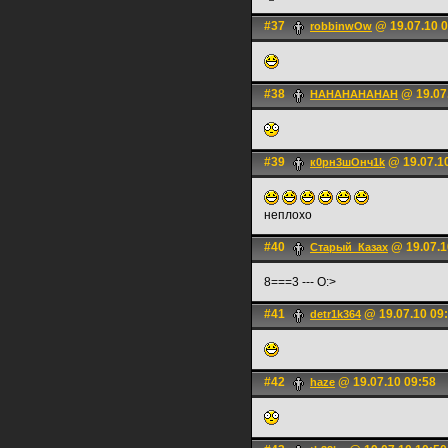
#37
@ 19.07.10 0
robbinwOw
#38
@ 19.07
HAHAHAHAHAH
#39
@ 19.07.1
к0рн3шОнч1k
неплохо
#40
@ 19.07.1
Старый_Казах
8===3 --- O:>
#41
@ 19.07.10 09
detr1k364
#42
@ 19.07.10 09:58
haze