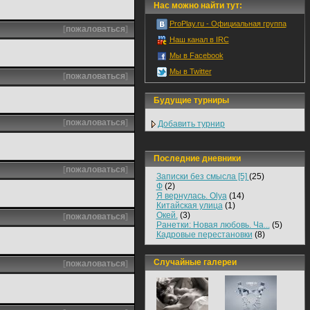
Нас можно найти тут:
ProPlay.ru - Официальная группа
[
пожаловаться
]
Наш канал в IRC
Мы в Facebook
Мы в Twitter
[
пожаловаться
]
Будущие турниры
[
пожаловаться
]
Добавить турнир
Последние дневники
[
пожаловаться
]
Записки без смысла [5]
(25)
Ф
(2)
Я вернулась. Olya
(14)
Китайская улица
(1)
Окей.
(3)
[
пожаловаться
]
Ранетки: Новая любовь. Ча...
(5)
Кадровые перестановки
(8)
Случайные галереи
[
пожаловаться
]