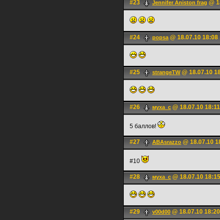
#23
@ 18
Jennifer Aniston frag
#24
@ 18.07.10 18:08
popsa
#25
@ 18.07.10 1
strangeTW
#26
@ 18.07.10 18:11
муха_с
5 баллов!
#27
@ 18.07.10 1
ABAsrazzo
#10
#28
@ 18.07.10 18:1
муха_с
#29
@ 18.07.10 18:20
v00d00