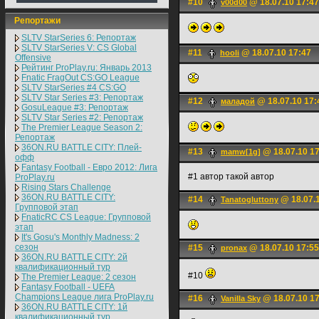
#10
@ 18.07.10 17:47
v00d00
Репортажи
SLTV StarSeries 6: Репортаж
SLTV StarSeries V: CS Global
#11
@ 18.07.10 17:47
hooli
Offensive
Рейтинг ProPlay.ru: Январь 2013
Fnatic FragOut CS:GO League
SLTV StarSeries #4 CS:GO
SLTV Star Series #3: Репортаж
#12
@ 18.07.10 17:
маладой
GosuLeague #3: Репортаж
SLTV Star Series #2: Репортаж
The Premier League Season 2:
Репортаж
36ON.RU BATTLE CITY: Плей-
#13
@ 18.07.10 1
mamw[1g]
офф
Fantasy Football - Евро 2012: Лига
#1 автор такой автор
ProPlay.ru
Rising Stars Challenge
36ON.RU BATTLE CITY:
#14
@ 18.07.1
Tanatogluttony
Групповой этап
FnaticRC CS League: Групповой
этап
It's Gosu's Monthly Madness: 2
сезон
#15
@ 18.07.10 17:55
pronax
36ON.RU BATTLE CITY: 2й
квалификационный тур
#10
The Premier League: 2 cезон
Fantasy Football - UEFA
Champions League лига ProPlay.ru
#16
@ 18.07.10 1
Vanilla Sky
36ON.RU BATTLE CITY: 1й
квалификационный тур