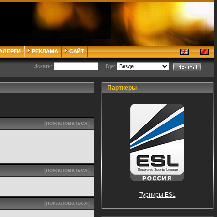
ГАЛЕРЕИ
РЕКЛАМА
САЙТ
Искать:
Где:
Партнеры
[
пожаловаться
]
[
пожаловаться
]
Турниры ESL
[
пожаловаться
]