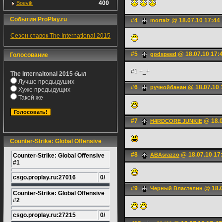
400
Boevik
События ProPlay.ru
#4
@ 18.07.10 17:44
mortalz
Сезон ставок The International 2015
#5
@ 18.07.10 17:
godspeed
Голосование
#1 +_+
The Internaitonal 2015 был
Лучше предыдуших
#6
@ 18.07.10 
ручнойбанан
Хуже предыдущих
Такой же
#7
@ 18.0
H4RDCORE JUNKIE
Counter-Strike: Global Offensive
#8
@ 18.07.10 17
ABAsrazzo
Counter-Strike: Global Offensive
#1
csgo.proplay.ru:27016
0/
#9
@ 18.0
Черный Властелин
Counter-Strike: Global Offensive
#2
csgo.proplay.ru:27215
0/