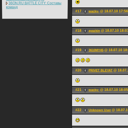
36ON.RU BATTLE CITY: Составы
команд
#17
@ 18.07.10 17:56
wacky-
#18
@ 18.07.10 18:0
ayazkin
#19
@ 18.07.10 18
3610MY45
#20
@ 18.07.
PRIVET BLEYAT
#21
@ 18.07.10 18:05
wacky-
#22
@ 18.07.1
Unknown User