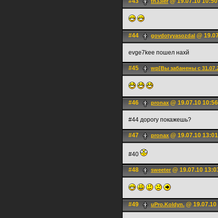
#43
@ 19.07.10 10:50
th33ler
#44
@ 19.07
govdotyyasozdal
evge7kee пошел наxй
#45
wp[Вы забанены с 31.07.2
#46
@ 19.07.10 10:56
pronax
#44 дорогу покажешь?
#47
@ 19.07.10 13:01
pronax
#40
#48
@ 19.07.10 13:0
sweeter
#49
@ 19.07.10
uPro.Koldyn.