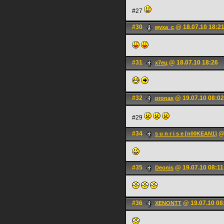
#27
#30
@ 18.07.10 18:2
муха_с
#31
@ 18.07.10 18:26
х7ец
#32
@ 19.07.10 08:02
pronax
#29
#34
@ 
s u n r i s e [n00KEAN1]
#35
@ 19.07.10 08:11
Deonis
#36
@ 19.07.10 08
XENONTT