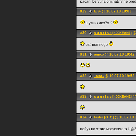
pacani beryt nalom,natyry ne pre
#29
@ 10.07.10 19:03
fpS-
шутник дох7я ?
#30
@ 
s u n r i s e [n00KEAN1]
est' nemnogo
#31
@ 10.07.10 19:42
алисэ
#32
@ 10.07.10 19:52
1MAG
#33
@ 
s u n r i s e [n00KEAN1]
#34
@ 10.07.10 
fastra [O_O]
пойух на этого московского H