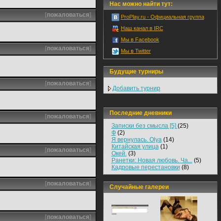
Нас можно найти тут:
[
пожаловаться
]
ProPlay.ru - Официальная группа
Наш канал в IRC
Мы в Facebook
[
пожаловаться
]
Мы в Twitter
Будущие турниры
[
пожаловаться
]
Добавить турнир
Последние дневники
[
пожаловаться
]
Записки без смысла [5]
(25)
Ф
(2)
Я вернулась. Olya
(14)
Китайская улица
(1)
[
пожаловаться
]
Окей.
(3)
Ранетки: Новая любовь. Ча...
(5)
Кадровые перестановки
(8)
[
пожаловаться
]
Случайные галереи
[
пожаловаться
]