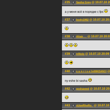
#35
@ 10.07.10 2
Sasha Grey
а у меня всё в порядке с fps
#37
@ 10.07.10 20
body1992
#38
@ 10.07.10 20:0
Altair __
#39
@ 10.07.10 20:09
tr0lolo
#40
@ 
s u n r i s e [n00KEAN1]
ny eshe bi sasha
#42
@ 10.07.10 20
godspeed
#43
@ 10.07.10
sUpeRheRo_