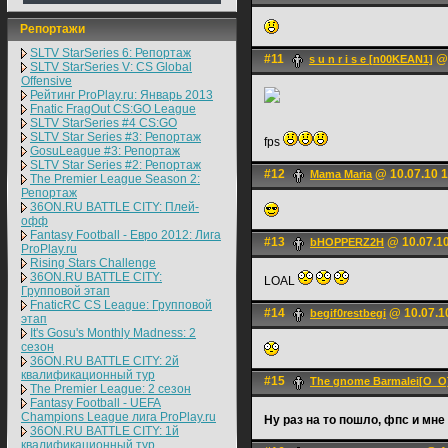
Репортажи
SLTV StarSeries 6: Репортаж
#11
@ 
s u n r i s e [n00KEAN1]
SLTV StarSeries V: CS Global
Offensive
Рейтинг ProPlay.ru: Январь 2013
Fnatic FragOut CS:GO League
SLTV StarSeries #4 CS:GO
SLTV Star Series #3: Репортаж
fps
GosuLeague #3: Репортаж
SLTV Star Series #2: Репортаж
#12
@ 10.07.10 1
Mama Maria
The Premier League Season 2:
Репортаж
36ON.RU BATTLE CITY: Плей-
офф
Fantasy Football - Евро 2012: Лига
#13
@ 10.07.10
bHOPPERZ2H
ProPlay.ru
Rising Stars Challenge
36ON.RU BATTLE CITY:
LOAL
Групповой этап
FnaticRC CS League: Групповой
#14
@ 10.07.1
begif0restbegi
этап
It's Gosu's Monthly Madness: 2
сезон
36ON.RU BATTLE CITY: 2й
квалификационный тур
#15
The gnome Barmalei[O_O
The Premier League: 2 cезон
Fantasy Football - UEFA
Champions League лига ProPlay.ru
Ну раз на то пошло, фпс и мне
36ON.RU BATTLE CITY: 1й
квалификационный тур