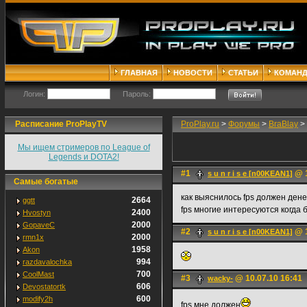
ГЛАВНАЯ
НОВОСТИ
СТАТЬИ
КОМАН
Логин:
Пароль:
Расписание ProPlayTV
ProPlay.ru
>
Форумы
>
BraBlay
>
Мы ищем стримеров по League of
Legends и DOTA2!
#1
@ 1
s u n r i s e [n00KEAN1]
Самые богатые
как выяснилось fps должен денег
2664
ggtt
fps многие интересуются когда
2400
Hvostyn
2000
GopaveC
#2
@ 1
s u n r i s e [n00KEAN1]
2000
rmn1x
1958
Akon
994
razdavalochka
700
CoolMast
#3
@ 10.07.10 16:41
wacky-
606
Devostatortk
600
modify2h
fps мне должен