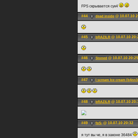
FPS скрывается сук4
#44
@ 10.07.10 2
dead inside
#45
@ 10.07.10 20:
bRAZILR
#46
@ 10.07.10 20:2
Stoned
#47
I scream Ice cream [b4nn3
#48
@ 10.07.10 20:
bRAZILR
#49
@ 10.07.10 20:32
fpS-
я тут вы че, я в законе 36484