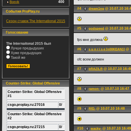
400
Boevik
#4
@ 10.07.10 16:
dream1ng
События ProPlay.ru
Сезон ставок The International 2015
#5
@ 10.07.10 16:
godspeed
Голосование
fps мне должна
The Internaitonal 2015 был
Лучше предыдуших
#6
@ 1
s u n r i s e [n00KEAN1]
Хуже предыдущих
Такой же
ofc всем должен
#7
@ 10.07.10 16:4
bRAZILR
Counter-Strike: Global Offensive
#8
@ 10.07.10 16:47
ramon-
Counter-Strike: Global Offensive
#1
csgo.proplay.ru:27016
0/
#9
@ 10.07.10 16:48
RfD.
Counter-Strike: Global Offensive
#2
csgo.proplay.ru:27215
0/
#10
@ 10.07.10 16:49
wacky-