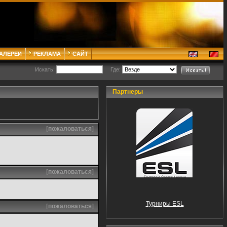
ГАЛЕРЕИ
РЕКЛАМА
САЙТ
Искать:
Где:
Партнеры
[
пожаловаться
]
[
пожаловаться
]
Турниры ESL
[
пожаловаться
]