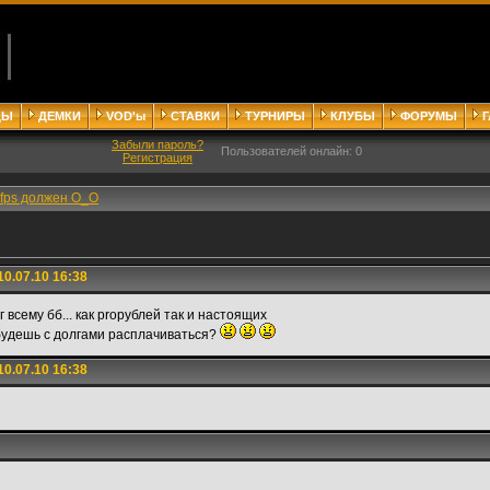
ДЫ
ДЕМКИ
VOD'ы
СТАВКИ
ТУРНИРЫ
КЛУБЫ
ФОРУМЫ
Забыли пароль?
Пользователей онлайн: 0
Регистрация
fps должен О_О
0.07.10 16:38
 всему бб... как proрублей так и настоящих
 будешь с долгами расплачиваться?
0.07.10 16:38