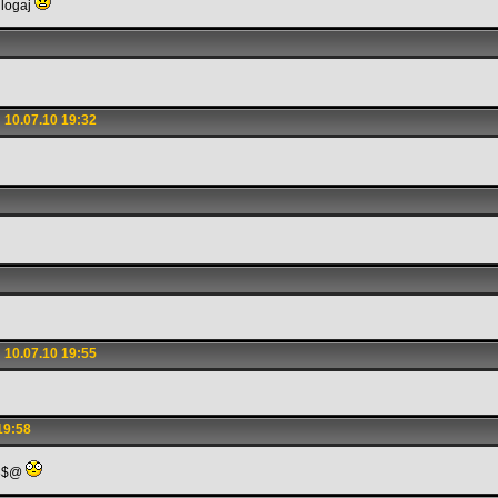
dlogaj
10.07.10 19:32
10.07.10 19:55
19:58
@3$@