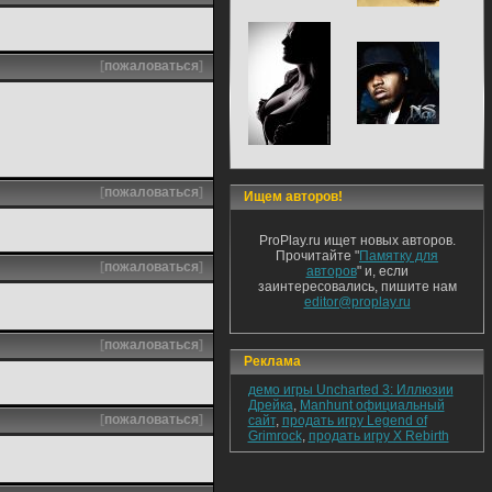
[
пожаловаться
]
[
пожаловаться
]
Ищем авторов!
ProPlay.ru ищет новых авторов.
Прочитайте "
Памятку для
[
пожаловаться
]
авторов
" и, если
заинтересовались, пишите нам
editor@proplay.ru
[
пожаловаться
]
Реклама
демо игры Uncharted 3: Иллюзии
Дрейка
,
Manhunt официальный
[
пожаловаться
]
сайт
,
продать игру Legend of
Grimrock
,
продать игру X Rebirth