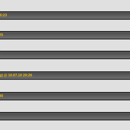
0:23
25
5
@ 10.07.10 20:26
d]
30