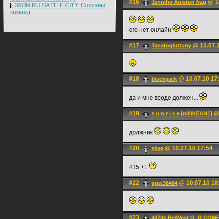
#16
@ 10
Jennifer Aniston frag
36ON.RU BATTLE CITY: Составы
команд
его нет онлайн
#17
@ 10.07.1
Tanatogluttony
#18
@ 10.07.10 17
blackjjack
да и мне вроде должен...
#19
@ 
s u n r i s e [n00KEAN1]
должник
#20
@ 10.07.10 17:54
skye
#15 +1
#22
@ 10.07.10 18
gqw36484
#23
4070k BelWest O_O CO