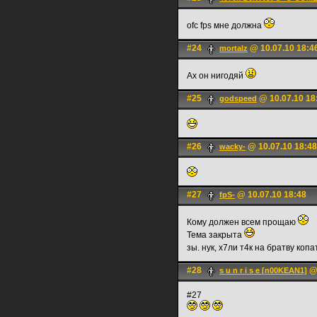
ofc fps мне должна
#24
@ 10.07.10 18:4
mortalz
Ах он нигодяй
#25
@ 10.07.10 18
godspeed
#26
@ 10.07.10 18:48
wacky-
#27
@ 10.07.10 18:48
fpS-
Кому должен всем прощаю
Тема закрыта
зы. нук, х7ли т4к на братву коп
#28
@ 
s u n r i s e [n00KEAN1]
#27