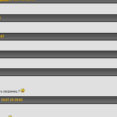
6
:47
ать засранец ?
10.07.10 19:02